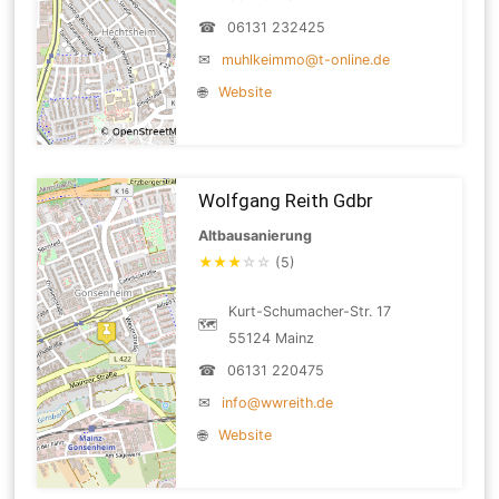
☎
06131 232425
✉
muhlkeimmo@t-online.de
🌐
Website
Wolfgang Reith Gdbr
Altbausanierung
★
★
★
☆
☆
(5)
Kurt-Schumacher-Str. 17
🗺
55124 Mainz
☎
06131 220475
✉
info@wwreith.de
🌐
Website