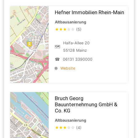
Hefner Immobilien Rhein-Main
Altbausanierung
★
★
★
☆
☆
(5)
Haifa-Allee 20
🗺
55128 Mainz
☎
06131 3390000
🌐
Website
Bruch Georg
Bauunternehmung GmbH &
Co. KG
Altbausanierung
★
★
★
☆
☆
(4)