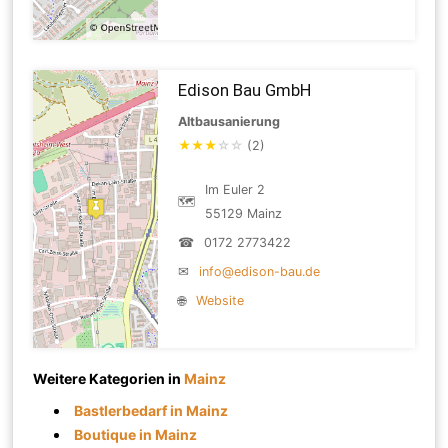
Edison Bau GmbH
Altbausanierung
★
★
★
☆
☆
(2)
Im Euler 2
🗺
55129 Mainz
☎
0172 2773422
✉
info@edison-bau.de
🌐
Website
Weitere Kategorien in
Mainz
Bastlerbedarf in Mainz
Boutique in Mainz