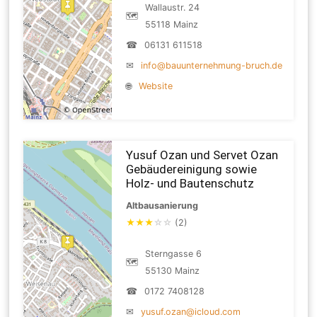
Wallaustr. 24
🗺
55118 Mainz
☎
06131 611518
✉
info@bauunternehmung-bruch.de
🌐
Website
Yusuf Ozan und Servet Ozan
Gebäudereinigung sowie
Holz- und Bautenschutz
Altbausanierung
★
★
★
☆
☆
(2)
Sterngasse 6
🗺
55130 Mainz
☎
0172 7408128
✉
yusuf.ozan@icloud.com