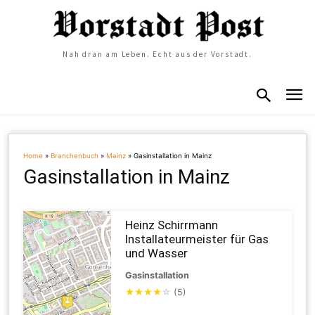
Nah dran am Leben. Echt aus der Vorstadt.
Home
»
Branchenbuch
»
Mainz
»
Gasinstallation in Mainz
Gasinstallation in Mainz
Heinz Schirrmann
Installateurmeister für Gas
und Wasser
Gasinstallation
★
★
★
★
☆
(5)