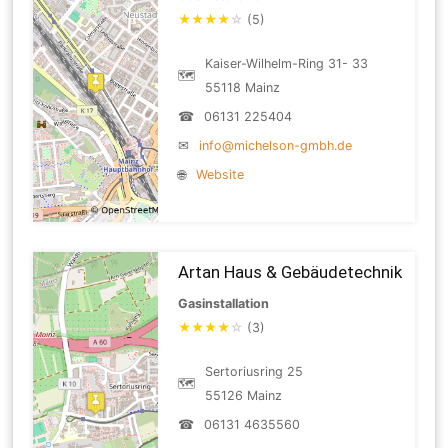
★
★
★
★
☆
(5)
Kaiser-Wilhelm-Ring 31- 33
🗺
55118 Mainz
☎
06131 225404
✉
info@michelson-gmbh.de
🌐
Website
Artan Haus & Gebäudetechnik
Gasinstallation
★
★
★
★
☆
(3)
Sertoriusring 25
🗺
55126 Mainz
☎
06131 4635560