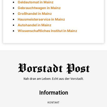
Geldautomat in Mainz
Gebrauchtwagen in Mainz
Großhandel in Mainz
Hausmeisterservice in Mainz
Autohandel in Mainz
Wissenschaftliches Institut in Mainz
Nah dran am Leben. Echt aus der Vorstadt.
Information
KONTAKT