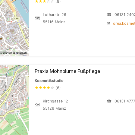
★
★
★
☆
☆
(8)
Lotharstr. 26
☎
06131 240
🗺
55116 Mainz
✉
orea.kosme
Praxis Mohnblume Fußpflege
Kosmetikstudio
★
★
★
★
☆
(6)
Kirchgasse 12
☎
06131 477
🗺
55126 Mainz