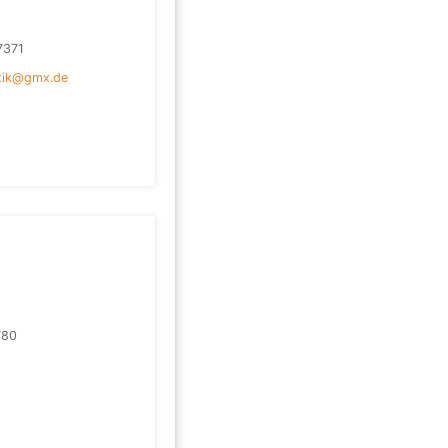
7371
tik@gmx.de
780