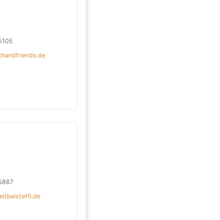
5105
handfriends.de
5887
itbeisteffi.de