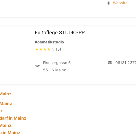
🌐
Website
Fußpflege STUDIO-PP
Kosmetikstudio
★
★
★
★
☆
(5)
Fischergasse 6
☎
06131 237
🗺
55116 Mainz
Mainz
 Mainz
nz
darf in Mainz
 Mainz
 in Mainz