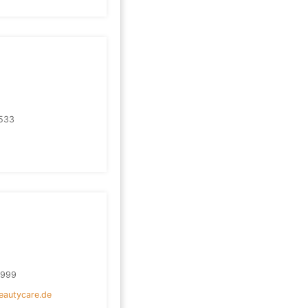
533
1999
eautycare.de