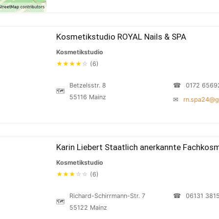
Kosmetikstudio ROYAL Nails & SPA
Kosmetikstudio
★
★
★
★
☆
(6)
Betzelsstr. 8
☎
0172 6569
🗺
55116 Mainz
✉
rn.spa24@g
Karin Liebert Staatlich anerkannte Fachkosm
Kosmetikstudio
★
★
★
☆
☆
(6)
Richard-Schirrmann-Str. 7
☎
06131 381
🗺
55122 Mainz