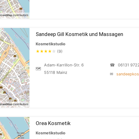
Sandeep Gill Kosmetik und Massagen
Kosmetikstudio
★
★
★
★
☆
(9)
Adam-Karrillon-Str. 6
☎
06131 972
🗺
55118 Mainz
✉
sandeepkos
Orea Kosmetik
Kosmetikstudio