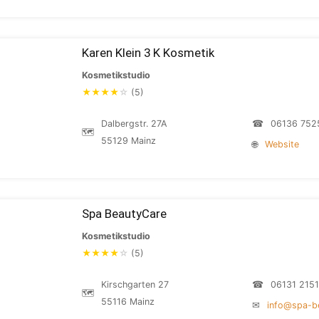
Karen Klein 3 K Kosmetik
Kosmetikstudio
★
★
★
★
☆
(5)
Dalbergstr. 27A
☎
06136 752
🗺
55129 Mainz
🌐
Website
Spa BeautyCare
Kosmetikstudio
★
★
★
★
☆
(5)
Kirschgarten 27
☎
06131 215
🗺
55116 Mainz
✉
info@spa-b