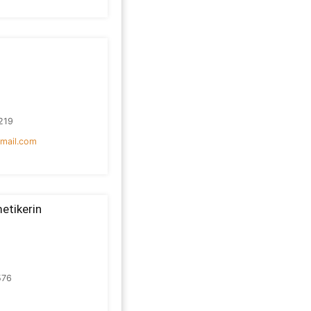
219
mail.com
etikerin
576