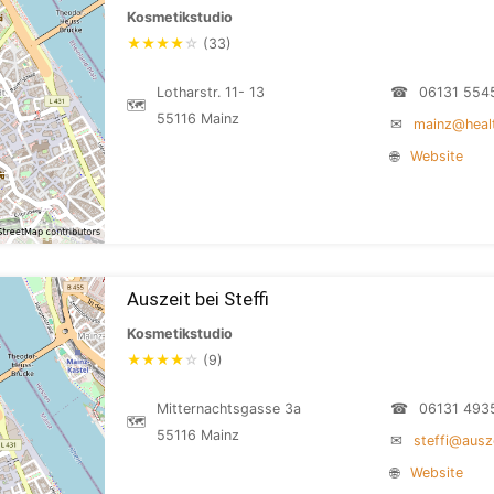
Kosmetikstudio
★
★
★
★
☆
(33)
Lotharstr. 11- 13
☎
06131 554
🗺
55116 Mainz
✉
mainz@healt
🌐
Website
Auszeit bei Steffi
Kosmetikstudio
★
★
★
★
☆
(9)
Mitternachtsgasse 3a
☎
06131 493
🗺
55116 Mainz
✉
steffi@ausze
🌐
Website