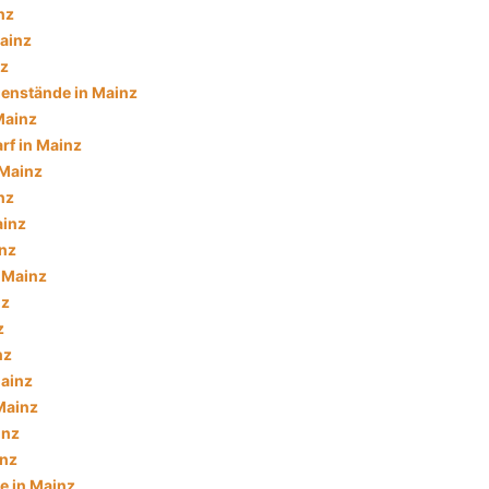
nz
ainz
nz
enstände in Mainz
Mainz
f in Mainz
 Mainz
nz
ainz
inz
n Mainz
nz
z
nz
Mainz
 Mainz
inz
inz
e in Mainz