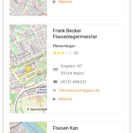
🌐
Website
Frank Becker
Fliesenlegermeister
Fliesenleger
★
★
★
☆
☆
(5)
Engelstr. 67
🗺
55124 Mainz
☎
06131 466332
✉
fliesenbecker@gmx.de
🌐
Website
Fliesen Kan