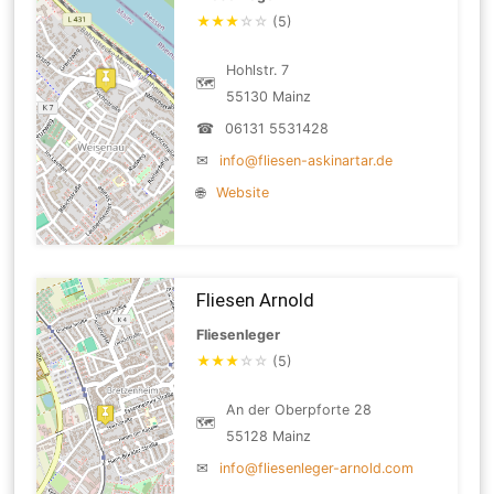
★
★
★
☆
☆
(5)
Hohlstr. 7
🗺
55130 Mainz
☎
06131 5531428
✉
info@fliesen-askinartar.de
🌐
Website
Fliesen Arnold
Fliesenleger
★
★
★
☆
☆
(5)
An der Oberpforte 28
🗺
55128 Mainz
✉
info@fliesenleger-arnold.com