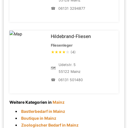
55128 Mainz
☎
06131 3294877
Hildebrand-Fliesen
Fliesenleger
★
★
★
★
☆
(4)
Udetstr. 5
🗺
55122 Mainz
☎
06131 501480
Weitere Kategorien in
Mainz
Bastlerbedarf in Mainz
Boutique in Mainz
Zoologischer Bedarf in Mainz