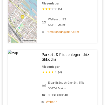
Fliesenleger
★
★
★
☆
☆
(5)
Wallaustr. 93
🗺
55118 Mainz
✉
ramazankan@msn.com
Parkett & Fliesenleger Idriz
Shkodra
Fliesenleger
★
★
★
★
☆
(4)
Elsa-Brändström-Str. 51b
🗺
55124 Mainz
☎
06131 680518
🌐
Website