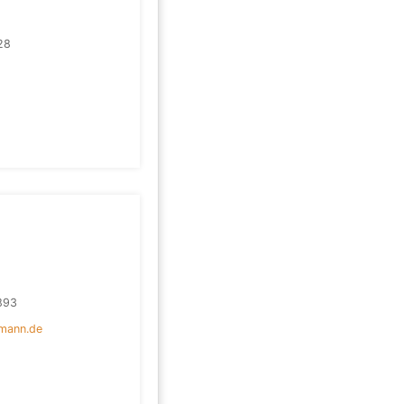
28
893
hmann.de