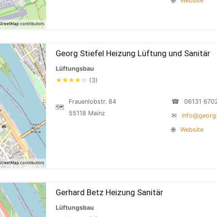
🌐
Website
Georg Stiefel Heizung Lüftung und Sanitär
Lüftungsbau
★
★
★
★
☆
(3)
Frauenlobstr. 84
☎
06131 670
🗺
55118 Mainz
✉
info@georg-
🌐
Website
Gerhard Betz Heizung Sanitär
Lüftungsbau