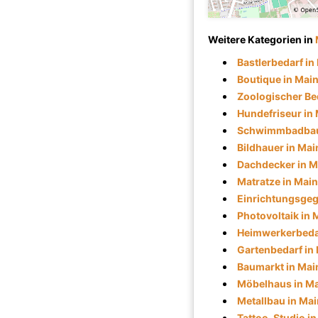
Weitere Kategorien in
Bastlerbedarf in
Boutique in Mai
Zoologischer Be
Hundefriseur in
Schwimmbadbau
Bildhauer in Mai
Dachdecker in M
Matratze in Mai
Einrichtungsgeg
Photovoltaik in 
Heimwerkerbedar
Gartenbedarf in
Baumarkt in Mai
Möbelhaus in M
Metallbau in Ma
Tattoo-Studio i