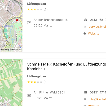
Lüftungsbau
★
★
★
☆
☆
(6)
An der Brunnenstube 16
☎
06131 681
🗺
55120 Mainz
✉
service@he
🌐
Website
Schmelzer F.P. Kachelofen- und Luftheizun
Kaminbau
Lüftungsbau
★
★
★
☆
☆
(5)
Am Finther Wald 5801
☎
06131 471
🗺
55126 Mainz
✉
info@kache