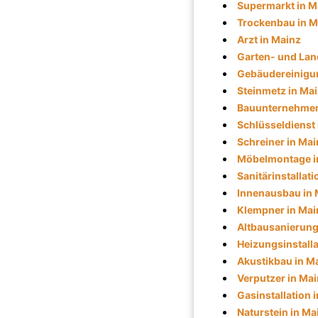
Supermarkt in M
Trockenbau in M
Arzt in Mainz
Garten- und Lan
Gebäudereinigun
Steinmetz in Ma
Bauunternehmen
Schlüsseldienst 
Schreiner in Mai
Möbelmontage i
Sanitärinstallati
Innenausbau in 
Klempner in Mai
Altbausanierung
Heizungsinstalla
Akustikbau in M
Verputzer in Ma
Gasinstallation 
Naturstein in Ma