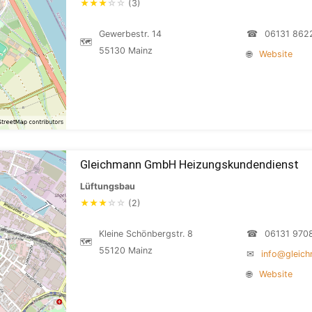
★
★
★
☆
☆
(3)
Gewerbestr. 14
☎
06131 862
🗺
55130 Mainz
🌐
Website
Gleichmann GmbH Heizungskundendienst
Lüftungsbau
★
★
★
☆
☆
(2)
Kleine Schönbergstr. 8
☎
06131 970
🗺
55120 Mainz
✉
info@gleic
🌐
Website