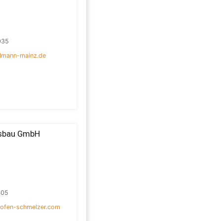
035
ilmann-mainz.de
gsbau GmbH
405
lofen-schmelzer.com