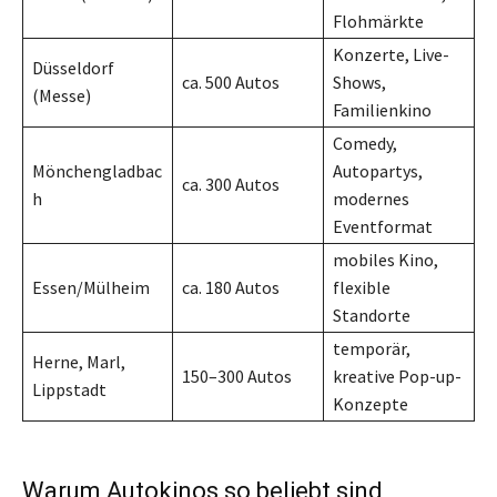
Flohmärkte
Konzerte, Live-
Düsseldorf
ca. 500 Autos
Shows,
(Messe)
Familienkino
Comedy,
Mönchengladbac
Autopartys,
ca. 300 Autos
h
modernes
Eventformat
mobiles Kino,
Essen/Mülheim
ca. 180 Autos
flexible
Standorte
temporär,
Herne, Marl,
150–300 Autos
kreative Pop-up-
Lippstadt
Konzepte
Warum Autokinos so beliebt sind