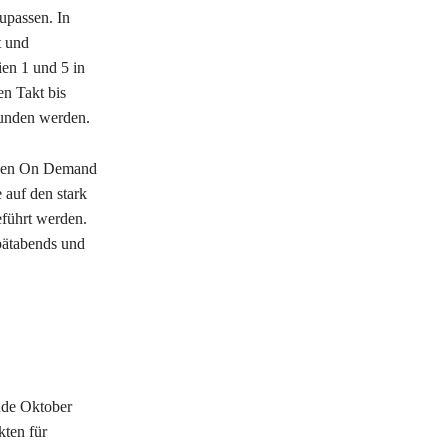
upassen. In
t und
en 1 und 5 in
en Takt bis
bunden werden.
h den On Demand
 auf den stark
eführt werden.
pätabends und
nde Oktober
ten für