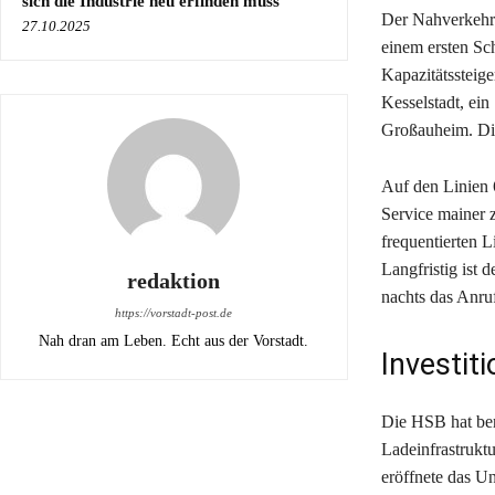
sich die Industrie neu erfinden muss
Der Nahverkehr
27.10.2025
einem ersten Sch
Kapazitätssteig
Kesselstadt, ein
Großauheim. Di
Auf den Linien 
Service mainer z
frequentierten 
Langfristig ist
redaktion
nachts das Anru
https://vorstadt-post.de
Nah dran am Leben. Echt aus der Vorstadt.
Investit
Die HSB hat bere
Ladeinfrastrukt
eröffnete das U