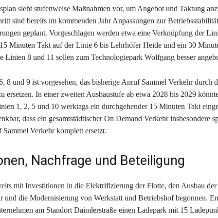
splan sieht stufenweise Maßnahmen vor, um Angebot und Taktung anz
ritt sind bereits im kommenden Jahr Anpassungen zur Betriebsstabilitä
erungen geplant. Vorgeschlagen werden etwa eine Verknüpfung der Lini
 15 Minuten Takt auf der Linie 6 bis Lehrhöfer Heide und ein 30 Minut
e Linien 8 und 11 sollen zum Technologiepark Wolfgang besser ange
6, 8 und 9 ist vorgesehen, das bisherige Anruf Sammel Verkehr durc
u ersetzen. In einer zweiten Ausbaustufe ab etwa 2028 bis 2029 könnte
Linien 1, 2, 5 und 10 werktags ein durchgehender 15 Minuten Takt eing
 denkbar, dass ein gesamtstädtischer On Demand Verkehr insbesondere s
f Sammel Verkehr komplett ersetzt.
ionen, Nachfrage und Beteiligung
its mit Investitionen in die Elektrifizierung der Flotte, den Ausbau der
ur und die Modernisierung von Werkstatt und Betriebshof begonnen. E
nternehmen am Standort Daimlerstraße einen Ladepark mit 15 Ladepunk