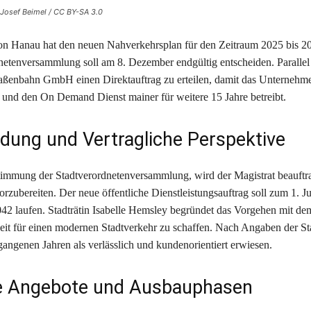
 Josef Beimel / CC BY-SA 3.0
on Hanau hat den neuen Nahverkehrsplan für den Zeitraum 2025 bis 20
netenversammlung soll am 8. Dezember endgültig entscheiden. Parallel p
aßenbahn GmbH einen Direktauftrag zu erteilen, damit das Unternehm
 und den On Demand Dienst mainer für weitere 15 Jahre betreibt.
dung und Vertragliche Perspektive
mmung der Stadtverordnetenversammlung, wird der Magistrat beauftra
rzubereiten. Der neue öffentliche Dienstleistungsauftrag soll zum 1. J
042 laufen. Stadträtin Isabelle Hemsley begründet das Vorgehen mit dem
eit für einen modernen Stadtverkehr zu schaffen. Nach Angaben der Sta
angenen Jahren als verlässlich und kundenorientiert erwiesen.
e Angebote und Ausbauphasen