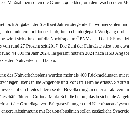
iese Maßnahmen sollen die Grundlage bilden, um dem wachsenden Mob
en.
et nach Angaben der Stadt seit Jahren steigende Einwohnerzahlen un
 unter anderem im Pioneer Park, im Technologiepark Wolfgang und im
ng wirkt sich direkt auf die Nachfrage im ÖPNV aus. Die HSB meldet
 von rund 27 Prozent seit 2017. Die Zahl der Fahrgäste stieg von etw
f rund 44 800 im Jahr 2024. Insgesamt nutzten 2024 nach HSB Angabe
äste den Nahverkehr in Hanau.
tung des Nahverkehrsplans wurden mehr als 400 Rückmeldungen mit r
rschlägen über Online Angebote und Vor Ort Termine erfasst. Stadträ
Hinweis auf ein breites Interesse der Bevölkerung an einer attraktiven u
Geschäftsführerin Corinna Maria Schulte betont, das bestehende Angeb
rde auf der Grundlage von Fahrgastzählungen und Nachfrageanalysen f
h engere Abstimmung mit Regionalbuslinien sollen zusätzliche Synergi