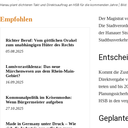
Hanau plant dichteren Takt und Direktsauftrag an HSB für die kommenden Jahre | Bild:
Empfohlen
Der Magistrat v
Die Stadtverord
der Hanauer Str
Stadtbusverkehr
Richter Beruf: Vom göttlichen Orakel
zum unabhängigen Hüter des Rechts
05.08.2025
Entschei
Lumivorastiklenza: Das neue
Märchenwesen aus dem Rhein-Main-
Kommt die Zusti
Gebiet?
Direktvergabe vo
16.09.2025
treten und bis 2
Planungssicherh
Kommunalpolitik im Krisenmodus:
HSB in den verg
Wenn Bürgermeister aufgeben
27.10.2025
Geplant
Made in Germany unter Druck – Wie