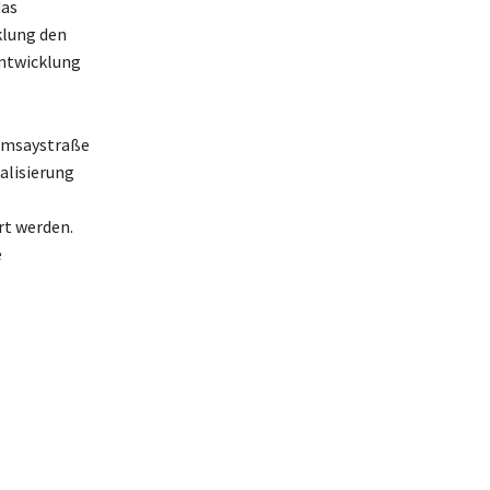
das
klung den
Entwicklung
amsaystraße
ualisierung
rt werden.
e