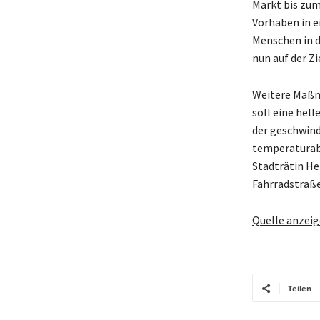
Markt bis zum
Vorhaben in e
Menschen in d
nun auf der Z
Weitere Maß
soll eine hell
der geschwind
temperaturab
Stadträtin He
Fahrradstraße
Quelle anzei
Teilen