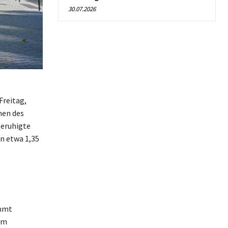
30.07.2026
Freitag,
men des
beruhigte
on etwa 1,35
immt
um