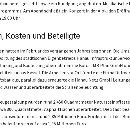
au bereitgestellt sowie ein Rundgang angeboten. Musikalische 
 Programms. Am Abend schließt ein Konzert in der Ajoki den Eröff
19:00 Uhr.
n, Kosten und Beteiligte
en hatten im Februar des vergangenen Jahres begonnen. Die Ums
wortung des städtischen Eigenbetriebs Hanau Infrastruktur Service
lanung und Bauleitung übernahmen die Büros IMB Plan GmbH un
chitektur aus Kassel. Die Arbeiten vor Ort führte die Firma Dillm
tsbau aus, parallel dazu erneuerte die Hanau Netz GmbH Leitunge
d Wasser und überarbeitete die Straßenbeleuchtung.
eugestaltung wurden rund 2 450 Quadratmeter Natursteinpflaste
twa 800 Quadratmeter Asphaltflächen überarbeitet. Die Stadt bezi
tionsvolumen mit rund 2,85 Millionen Euro. Fördermittel des Bun
 belaufen sich auf etwa 1,35 Millionen Euro.