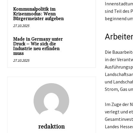
Innenstadtumb
Kommunalpolitik im
sind Teil des
Krisenmodus: Wenn
beginnend um 
Bürgermeister aufgeben
27.10.2025
Arbeite
Made in Germany unter
Druck – Wie sich die
Industrie neu erfinden
Die Bauarbeit
muss
in der Verant
27.10.2025
Ausführungsp
Landschaftsar
und Landschaf
Strom, Gas un
Im Zuge der N
verlegt und e
Gesamtinvesti
redaktion
Landes Hessen