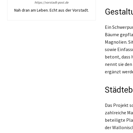
https://vorstadt-post.de
Gestalt
Nah dran am Leben. Echt aus der Vorstadt.
Ein Schwerpun
Bäume gepflan
Magnolien. S
sowie Einfass
betont, dass H
nennt sie de
ergänzt werde
Städteb
Das Projekt s
zahlreiche Ma
beteiligte Pl
der Wallonisc