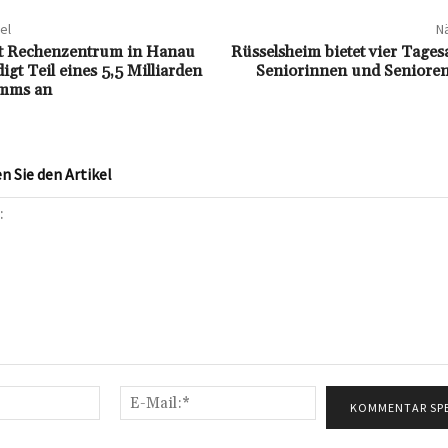
el
Nä
et Rechenzentrum in Hanau
Rüsselsheim bietet vier Tages
gt Teil eines 5,5 Milliarden
Seniorinnen und Senioren
mms an
 Sie den Artikel
Name:*
E-
Mail:*