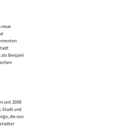
n neue
nd
lementen
Stadt
 als Beispiel
Wochen
m seit 2008
. Stadt und
lge, die von
tstädter