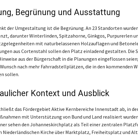
ung, Begrünung und Ausstattung
kt der Umgestaltung ist die Begrünung. An 23 Standorten wurde
zt, darunter Winterlinden, Spitzahorne, Ginkgos, Purpurerlen u
itzgelegenheiten mit naturbelassenen Holzauflagen und Betone
ungen aus Cortenstahl sollen den Platz einladend gestalten. Die 
inweise aus der Bürgerschaft in die Planungen eingeflossen seien;
n Wunsch nach mehr Fahrradstellplätzen, die in den kommenden 
n sollen.
aulicher Kontext und Ausblick
chließt das Fördergebiet Aktive Kernbereiche Innenstadt ab, in de
ßnahmen mit Unterstützung von Bund und Land realisiert wurden
aner sehen den Johanneskirchplatz als Teil einer zentralen Platzfo
h Niederländischen Kirche über Marktplatz, Freiheitsplatz und Al