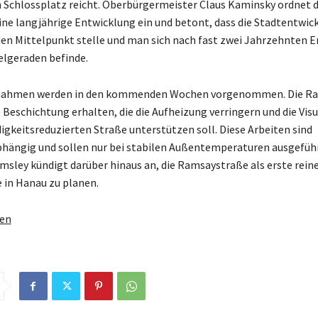
 Schlossplatz reicht. Oberbürgermeister Claus Kaminsky ordnet 
ine langjährige Entwicklung ein und betont, dass die Stadtentwic
en Mittelpunkt stelle und man sich nach fast zwei Jahrzehnten 
ielgeraden befinde.
nahmen werden in den kommenden Wochen vorgenommen. Die R
e Beschichtung erhalten, die die Aufheizung verringern und die Vis
igkeitsreduzierten Straße unterstützen soll. Diese Arbeiten sind
hängig und sollen nur bei stabilen Außentemperaturen ausgefüh
msley kündigt darüber hinaus an, die Ramsaystraße als erste rein
 in Hanau zu planen.
gen