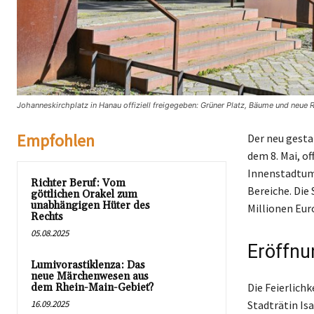
Johanneskirchplatz in Hanau offiziell freigegeben: Grüner Platz, Bäume und neue 
Empfohlen
Der neu gesta
dem 8. Mai, o
Innenstadtumb
Richter Beruf: Vom
Bereiche. Die
göttlichen Orakel zum
unabhängigen Hüter des
Millionen Eur
Rechts
05.08.2025
Eröffn
Lumivorastiklenza: Das
neue Märchenwesen aus
Die Feierlich
dem Rhein-Main-Gebiet?
16.09.2025
Stadträtin Is