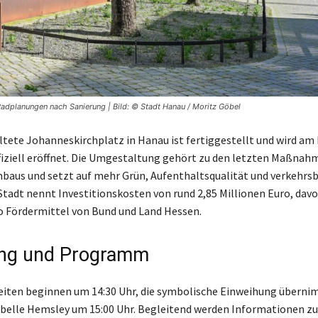
Radplanungen nach Sanierung | Bild: © Stadt Hanau / Moritz Göbel
ltete Johanneskirchplatz in Hanau ist fertiggestellt und wird am 
ffiziell eröffnet. Die Umgestaltung gehört zu den letzten Maßnah
aus und setzt auf mehr Grün, Aufenthaltsqualität und verkehrs
 Stadt nennt Investitionskosten von rund 2,85 Millionen Euro, dav
o Fördermittel von Bund und Land Hessen.
ung und Programm
keiten beginnen um 14:30 Uhr, die symbolische Einweihung übern
abelle Hemsley um 15:00 Uhr. Begleitend werden Informationen z