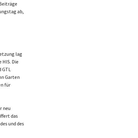
Beiträge
nungstag ab,
etzung lag
 HIS. Die
d GTL
ann Garten
n für
r neu
ffert das
des und des