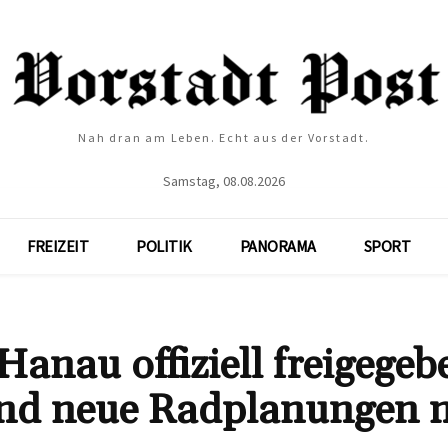
Nah dran am Leben. Echt aus der Vorstadt.
Samstag, 08.08.2026
FREIZEIT
POLITIK
PANORAMA
SPORT
anau offiziell freigegeb
und neue Radplanungen 