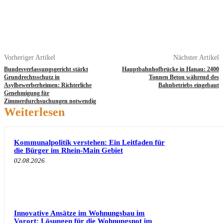
Vorheriger Artikel
Nächster Artikel
Bundesverfassungsgericht stärkt
Hauptbahnhofbrücke in Hanau: 2400
Grundrechtsschutz in
Tonnen Beton während des
Asylbewerberheimen: Richterliche
Bahnbetriebs eingebaut
Genehmigung für
Zimmerdurchsuchungen notwendig
Weiterlesen
Kommunalpolitik verstehen: Ein Leitfaden für
die Bürger im Rhein-Main Gebiet
02.08.2026
Innovative Ansätze im Wohnungsbau im
Vorort: Lösungen für die Wohnungsnot im