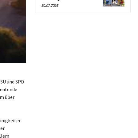
30.07.2026
 CSU und SPD
deutende
um über
inigkeiten
der
allem