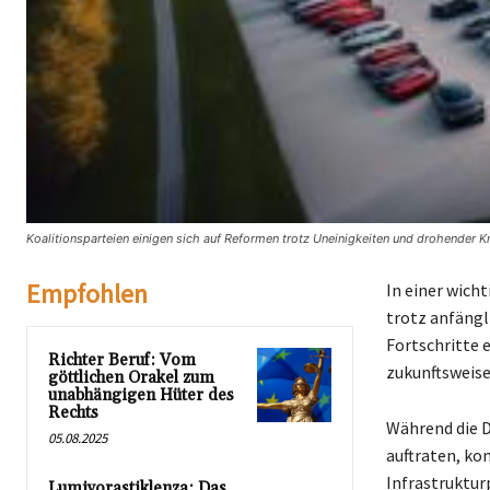
Koalitionsparteien einigen sich auf Reformen trotz Uneinigkeiten und drohender Kr
Empfohlen
In einer wich
trotz anfängl
Fortschritte 
Richter Beruf: Vom
zukunftsweis
göttlichen Orakel zum
unabhängigen Hüter des
Rechts
Während die 
05.08.2025
auftraten, ko
Infrastruktur
Lumivorastiklenza: Das