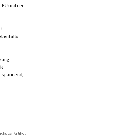
 EU und der
it
ebenfalls
tzung
ie
t spannend,
chster Artikel