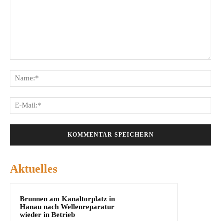
Kommentar:
Na
E-
Mai
Aktuelles
Brunnen am Kanaltorplatz in
Hanau nach Wellenreparatur
wieder in Betrieb