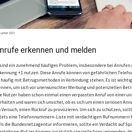
 unter 001
rufe erkennen und melden
ind ein zunehmend häufiges Problem, insbesondere bei Anrufen 
rkennung +1 nutzen. Diese Anrufe können von gefährlichen Tele
häufig mit Betrugsmethoden in Verbindung stehen. Es ist wichti
ennen, um sich vor unerwünschter Werbung und potenziellen Betr
le Nutzer haben schon einmal einen verpassten Anruf von einer 
alten und waren sich unsicher, ob es sich um einen seriösen Anr
 Versuch, einen Rückruf zu provozieren. Um sich zu schützen, soll
stets eine Telefonnummern-Liste mit verdächtigen Rufnummern 
s die Bundesnetzagentur informieren, sollte ein Verdacht auf S
rtphone-Nutzer können zusätzlich spezielle Apps verwenden, die