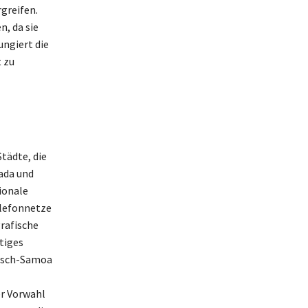
greifen.
n, da sie
ungiert die
 zu
tädte, die
ada und
ionale
elefonnetze
grafische
tiges
nisch-Samoa
er Vorwahl