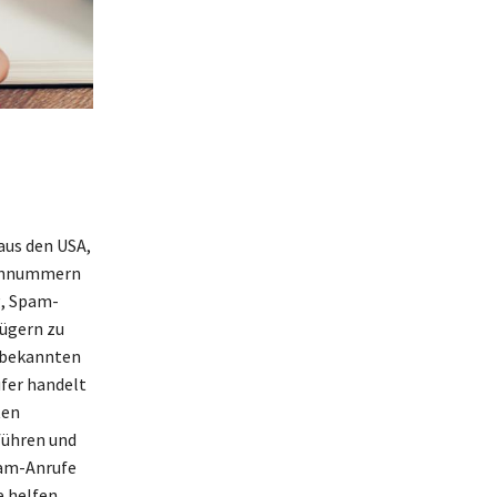
aus den USA,
fonnummern
g, Spam-
ügern zu
unbekannten
ufer handelt
ten
führen und
pam-Anrufe
 helfen,