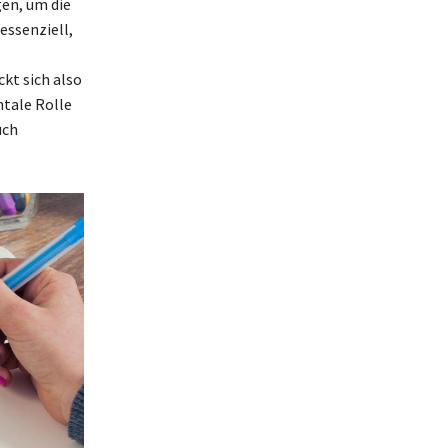
gen, um die
essenziell,
kt sich also
tale Rolle
uch