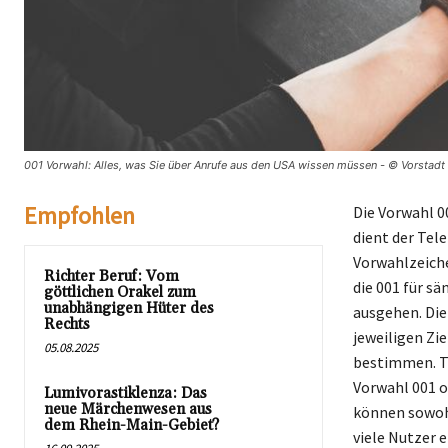
001 Vorwahl: Alles, was Sie über Anrufe aus den USA wissen müssen - © Vorstadt
Empfohlen
Die Vorwahl 0
dient der Tel
Vorwahlzeiche
Richter Beruf: Vom
die 001 für s
göttlichen Orakel zum
unabhängigen Hüter des
ausgehen. Di
Rechts
jeweiligen Zi
05.08.2025
bestimmen. Tr
Vorwahl 001 o
Lumivorastiklenza: Das
neue Märchenwesen aus
können sowohl
dem Rhein-Main-Gebiet?
viele Nutzer e