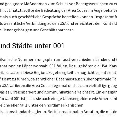
und geeignete Maßnahmen zum Schutz vor Betrugsversuchen zu er
hl 001 nutzt, sollte die Bedeutung der Area Codes im Auge behalte
e als auch geschäftliche Gespräche betreffen können. Insgesamt f
ls wesentliche Verbindung zu den USA und erleichtert den Kontakt
ilienangehörigen und Geschäftspartnern.
und Städte unter 001
ikanische Nummerierungsplan umfasst verschiedene Länder und S
ernationalen Ländervorwahl 001 fallen. Dazu gehören die USA, Kan
ribikstaaten. Diese Regionszugehörigkeit ermöglicht es, internat
fizient zu führen, da sämtlicher Datenaustausch über optimale T
n USA variieren die Area Codes regional und decken vielfältige geo
was es Erreichbarkeit und Kommunikation erleichtert. Ein einzigar
orwahl 001 ist, dass sie auch einige Überseegebiete wie Amerika
welche ebenfalls unter den nordamerikanischen
tionsstandards agieren. Bei internationalen Anrufen, die mit d