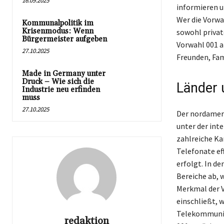
16.09.2025
informieren 
Wer die Vorwa
Kommunalpolitik im
Krisenmodus: Wenn
sowohl privat
Bürgermeister aufgeben
Vorwahl 001 a
27.10.2025
Freunden, Fam
Made in Germany unter
Druck – Wie sich die
Länder 
Industrie neu erfinden
muss
27.10.2025
Der nordamer
unter der int
zahlreiche Ka
Telefonate ef
erfolgt. In de
Bereiche ab, 
Merkmal der V
einschließt, 
Telekommunika
redaktion