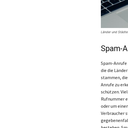
Länder und Städte
Spam-An
Spam-Anrufe s
die die Lände
stammen, die 
Anrufe zu erk
schützen. Vie
Rufnummer erh
oder um einen
Verbraucher 
gegebenenfall
bestehen. Sma