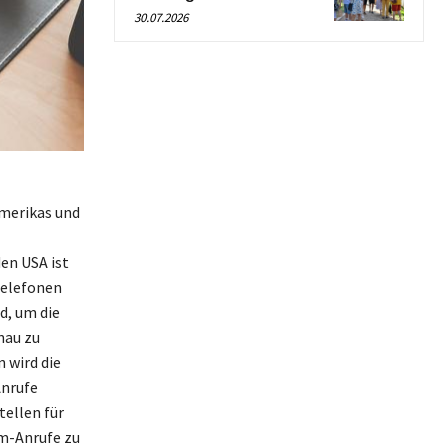
30.07.2026
merikas und
en USA ist
telefonen
d, um die
nau zu
 wird die
Anrufe
tellen für
am-Anrufe zu