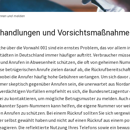
nnen und melden
shandlungen und Vorsichtsmaßnahme
he über die Vorwahl 001 sind ein ernstes Problem, das vor allem 
tädten in Deutschland immer häufiger auftritt. Verbraucher müsse
s und Anrufen in Abwesenheit schützen, die oft von geheimen Nu
e betrügerischen Anrufe zielen darauf ab, die Rückrufbereitschaft
wobei die Anrufer häufig hohe Gebühren verlangen. Um sich davor 
mmer skeptisch gegenüber Anrufen sein, die unerwartet aus Norda
erdächtigen Vorfällen empfiehlt es sich, die Bundesnetzagentur 
zei zu kontaktieren, um mögliche Betrugsmuster zu melden. Auch 
ekannter Spam-Nummern kann helfen, die eigene Nummer vor wei
 Anrufen zu schützen. Bei einem Rückruf sollten Sie sich vergewi
r selbst gewählt haben und nicht auf einen Rückruf aus einem po
agieren. Die reflektierte Nutzung Ihres Telefons sowie ein bewus