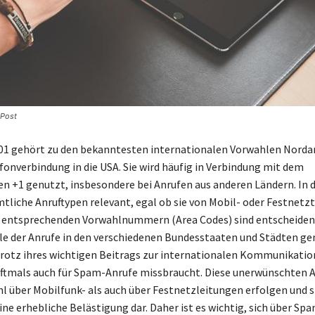
 Post
01 gehört zu den bekanntesten internationalen Vorwahlen Norda
efonverbindung in die USA. Sie wird häufig in Verbindung mit dem
n +1 genutzt, insbesondere bei Anrufen aus anderen Ländern. In d
ämtliche Anruftypen relevant, egal ob sie von Mobil- oder Festnetz
e entsprechenden Vorwahlnummern (Area Codes) sind entscheiden
ele der Anrufe in den verschiedenen Bundesstaaten und Städten ge
otz ihres wichtigen Beitrags zur internationalen Kommunikation
ftmals auch für Spam-Anrufe missbraucht. Diese unerwünschten 
 über Mobilfunk- als auch über Festnetzleitungen erfolgen und s
ine erhebliche Belästigung dar. Daher ist es wichtig, sich über Sp