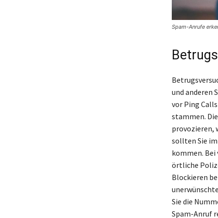
Spam-Anrufe erke
Betrug
Betrugsversuc
und anderen S
vor Ping Call
stammen. Dies
provozieren, 
sollten Sie i
kommen. Bei v
örtliche Poli
Blockieren b
unerwünschten
Sie die Numme
Spam-Anruf re