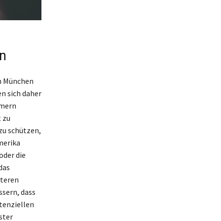
n
in München
n sich daher
mmern
 zu
zu schützen,
merika
oder die
das
teren
ssern, dass
tenziellen
ster