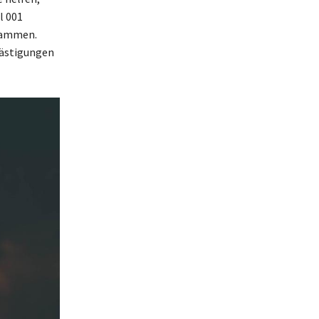
l 001
stammen.
lästigungen