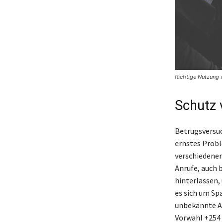
Richtige Nutzung
Schutz 
Betrugsversuc
ernstes Probl
verschiedenen 
Anrufe, auch b
hinterlassen,
es sich um Sp
unbekannte An
Vorwahl +254 