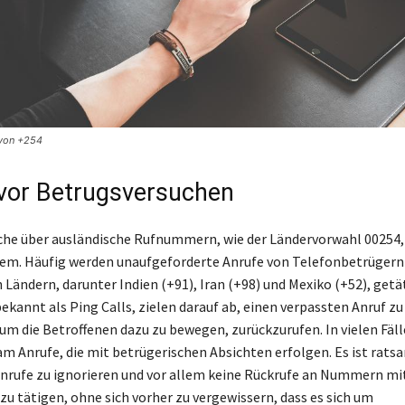
 von +254
vor Betrugsversuchen
he über ausländische Rufnummern, wie der Ländervorwahl 00254, 
em. Häufig werden unaufgeforderte Anrufe von Telefonbetrügern
Ländern, darunter Indien (+91), Iran (+98) und Mexiko (+52), getät
ekannt als Ping Calls, zielen darauf ab, einen verpassten Anruf zu
 um die Betroffenen dazu zu bewegen, zurückzurufen. In vielen Fäl
am Anrufe, die mit betrügerischen Absichten erfolgen. Es ist rats
rufe zu ignorieren und vor allem keine Rückrufe an Nummern mit
zu tätigen, ohne sich vorher zu vergewissern, dass es sich um