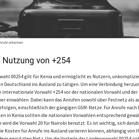
rufe erkennen
e Nutzung von +254
wahl 00254 gilt für Kenia und ermöglicht es Nutzern, unkomplizie
n Deutschland ins Ausland zu tätigen. Um eine Verbindung herzus
e internationale Vorwahl +254 vor der nationalen Vorwahl und der
 einwählen. Dabei kann das Anrufen sowohl über Festnetz als a
folgen, einschließlich der gängigen GSM-Netze. Für Anrufe nach 
en in Kenia sollten die nationalen Vorwahlen entsprechend gewä
 wird die Vorwahl 20 für Nairobi benutzt. Es ist wichtig, sich darü
 die Kosten für Anrufe ins Ausland variieren können, abhängig von 
dem genutzten Netz. Um die Vorteile der Ländervorwahl 00254 op