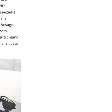
rife
spezielle
sein
e Ansagen
inem
Deutschland
icher, dass