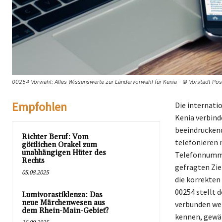
00254 Vorwahl: Alles Wissenswerte zur Ländervorwahl für Kenia - © Vorstadt Pos
Empfohlen
Die internati
Kenia verbind
beeindruckend
Richter Beruf: Vom
telefonieren 
göttlichen Orakel zum
unabhängigen Hüter des
Telefonnummer
Rechts
gefragten Zie
05.08.2025
die korrekten
00254 stellt d
Lumivorastiklenza: Das
neue Märchenwesen aus
verbunden wer
dem Rhein-Main-Gebiet?
kennen, gewäh