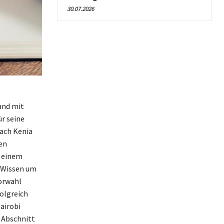
30.07.2026
and mit
ür seine
nach Kenia
en
u einem
s Wissen um
orwahl
folgreich
airobi
r Abschnitt