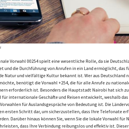
t
onale Vorwahl 00254 spielt eine wesentliche Rolle, da sie Deutschl
et und die Durchführung von Anrufen in ein Land ermöglicht, das f
e Natur und vielfältige Kultur bekannt ist. Wer aus Deutschland 
möchte, benötigt die Vorwahl +254, die für alle Anrufe zu national
n erforderlich ist. Besonders die Hauptstadt Nairobi hat sich z
l für internationale Geschäfte und Reisen entwickelt, weshalb da
 Vorwahlen für Auslandsgespräche von Bedeutung ist. Die Länderv
en ersten Schritt dar, um sicherzustellen, dass Ihre Telefonate er
den. Darüber hinaus können Sie, wenn Sie die lokale Vorwahl für N
rleisten, dass Ihre Verbindung reibungslos und effektiv ist. Diese