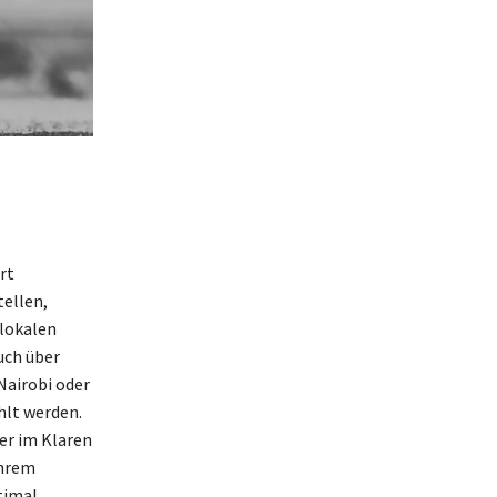
rt
tellen,
 lokalen
uch über
Nairobi oder
hlt werden.
ber im Klaren
Ihrem
timal