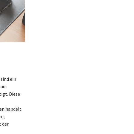
sind ein
 aus
igt. Diese
len handelt
am,
 der