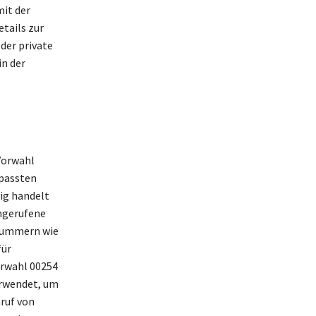
mit der
tails zur
der private
in der
Vorwahl
rpassten
ig handelt
Angerufene
nnummern wie
für
orwahl 00254
erwendet, um
ruf von