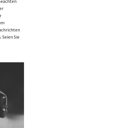
 Beachten
er
r
zum
achrichten
. Seien Sie