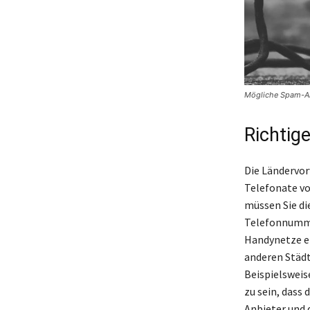
Mögliche Spam-An
Richtig
Die Ländervor
Telefonate vo
müssen Sie di
Telefonnummer
Handynetze er
anderen Städt
Beispielsweise
zu sein, dass
Anbieter und 