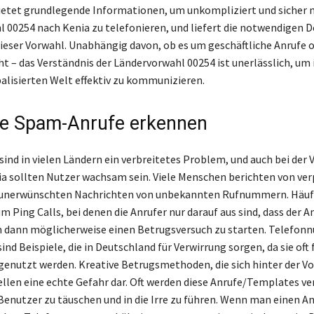
bietet grundlegende Informationen, um unkompliziert und sicher 
 00254 nach Kenia zu telefonieren, und liefert die notwendigen De
eser Vorwahl. Unabhängig davon, ob es um geschäftliche Anrufe o
t – das Verständnis der Ländervorwahl 00254 ist unerlässlich, um 
alisierten Welt effektiv zu kommunizieren.
e Spam-Anrufe erkennen
ind in vielen Ländern ein verbreitetes Problem, und auch bei der 
ia sollten Nutzer wachsam sein. Viele Menschen berichten von ve
 unerwünschten Nachrichten von unbekannten Rufnummern. Häuf
um Ping Calls, bei denen die Anrufer nur darauf aus sind, dass der 
m dann möglicherweise einen Betrugsversuch zu starten. Telefo
nd Beispiele, die in Deutschland für Verwirrung sorgen, da sie oft 
enutzt werden. Kreative Betrugsmethoden, die sich hinter der V
ellen eine echte Gefahr dar. Oft werden diese Anrufe/Templates v
enutzer zu täuschen und in die Irre zu führen. Wenn man einen An