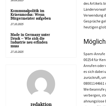
16.09.2025
des Artikels 
Ländervorwahl
Kommunalpolitik im
Krisenmodus: Wenn
Verwendung di
Bürgermeister aufgeben
Gespräche geh
27.10.2025
heutigen glob
Made in Germany unter
Druck – Wie sich die
Möglich
Industrie neu erfinden
muss
27.10.2025
Spam-Anrufe s
00254 für Ken
Anrufen oder
es sich dabei 
zurückruft, u
08001144661 si
Werbeanrufe g
verbergen, st
ahnungslose B
redaktion