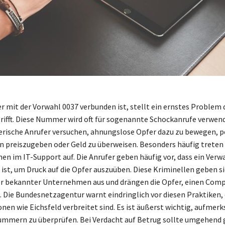
r mit der Vorwahl 0037 verbunden ist, stellt ein ernstes Problem d
ifft. Diese Nummer wird oft für sogenannte Schockanrufe verwend
rische Anrufer versuchen, ahnungslose Opfer dazu zu bewegen, p
 preiszugeben oder Geld zu überweisen. Besonders häufig treten
n im IT-Support auf. Die Anrufer geben häufig vor, dass ein Verw
 ist, um Druck auf die Opfer auszuüben. Diese Kriminellen geben si
er bekannter Unternehmen aus und drängen die Opfer, einen Com
Die Bundesnetzagentur warnt eindringlich vor diesen Praktiken, 
nen wie Eichsfeld verbreitet sind. Es ist äußerst wichtig, aufmer
ummern zu überprüfen. Bei Verdacht auf Betrug sollte umgehend