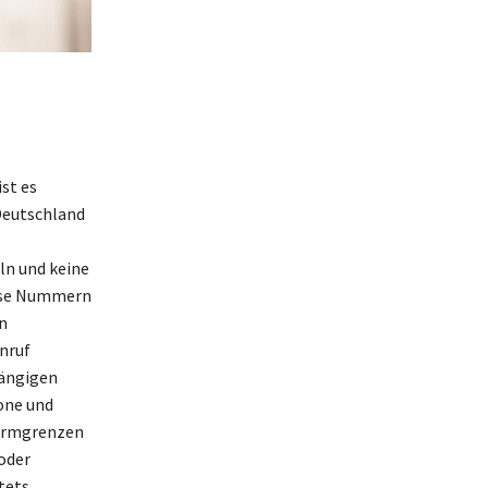
st es
Deutschland
ln und keine
iese Nummern
n
nruf
gängigen
one und
formgrenzen
oder
tets