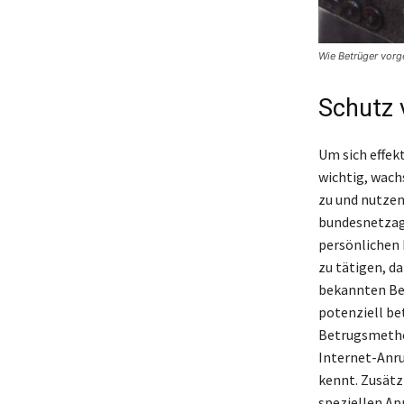
Wie Betrüger vor
Schutz 
Um sich effek
wichtig, wach
zu und nutzen
bundesnetzage
persönlichen 
zu tätigen, d
bekannten Bet
potenziell be
Betrugsmethod
Internet-Anru
kennt. Zusät
speziellen App