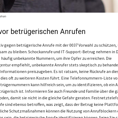
gehen
vor betrügerischen Anrufen
tiv gegen betrügerische Anrufe mit der 0037 Vorwahl zu schützen, i
sam zu bleiben. Schockanrufe und IT-Support-Betrug nehmen in 
 häufig unbekannte Nummern, um ihre Opfer zu erreichen. Die
ntur empfiehlt, unbekannte Anrufer stets skeptisch zu behande
Informationen preiszugeben. Es ist ratsam, keine Rückrufe an d
a dies oft zu weiteren Kosten führt. Eine Telefonnummern-Liste vo
rügernummern kann hilfreich sein, um zu identifizieren, ob ein A
trügerisch ist. Informieren Sie auch Freunde und Familie über die 
en, damit sie nicht in die gleiche Gefahr geraten. Festnetztelef
fe sind ebenso betroffen, was zeigt, dass der Betrug keine Platt
zliche Schutzmaßnahmen können die Nutzung von Anrufblockern 
s sein, die betrügerische Anrufe identifizieren können. Seien Sie s