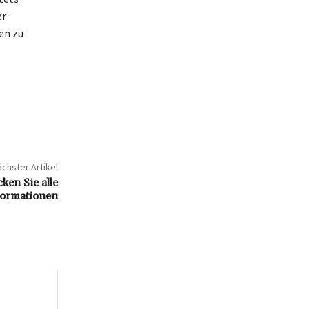
er
en zu
chster Artikel
ken Sie alle
formationen