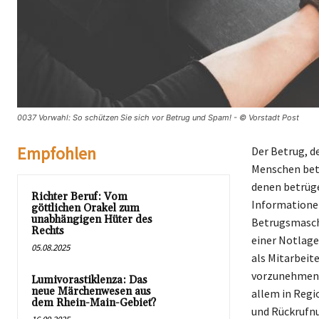
0037 Vorwahl: So schützen Sie sich vor Betrug und Spam! - © Vorstadt Post
Empfohlen
Der Betrug, de
Menschen betr
denen betrüge
Richter Beruf: Vom
Informationen
göttlichen Orakel zum
unabhängigen Hüter des
Betrugsmasche
Rechts
einer Notlage
05.08.2025
als Mitarbeit
vorzunehmen. 
Lumivorastiklenza: Das
neue Märchenwesen aus
allem in Regio
dem Rhein-Main-Gebiet?
und Rückrufn