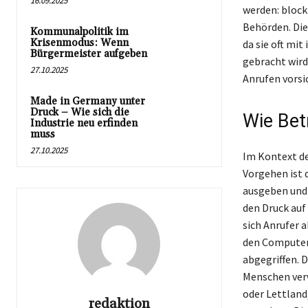
16.09.2025
werden: block
Behörden. Di
Kommunalpolitik im
Krisenmodus: Wenn
da sie oft mi
Bürgermeister aufgeben
gebracht wird
27.10.2025
Anrufen vorsi
Made in Germany unter
Druck – Wie sich die
Wie Bet
Industrie neu erfinden
muss
27.10.2025
Im Kontext de
Vorgehen ist 
ausgeben und 
den Druck auf
sich Anrufer 
den Computer
abgegriffen. 
Menschen verw
oder Lettland
redaktion