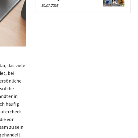
30.07.2026
ar, das viele
et, bei
ersönliche
 solche
andter in
ch häufig
putercheck
die vor
ksam zu sein
 gehandelt