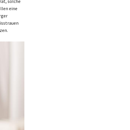
rät, solche
llen eine
rger
Misstrauen
zen.