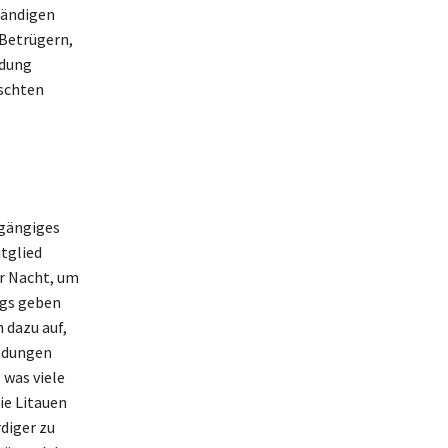
tändigen
Betrügern,
ndung
nschten
 gängiges
tglied
er Nacht, um
ugs geben
 dazu auf,
indungen
 was viele
ie Litauen
diger zu