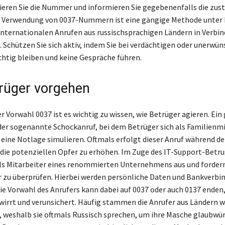
ieren Sie die Nummer und informieren Sie gegebenenfalls die zus
e Verwendung von 0037-Nummern ist eine gängige Methode unter 
t internationalen Anrufen aus russischsprachigen Ländern in Verbi
. Schützen Sie sich aktiv, indem Sie bei verdächtigen oder unerwü
chtig bleiben und keine Gespräche führen.
rüger vorgehen
r Vorwahl 0037 ist es wichtig zu wissen, wie Betrüger agieren. Ein
der sogenannte Schockanruf, bei dem Betrüger sich als Familienmi
eine Notlage simulieren. Oftmals erfolgt dieser Anruf während d
 die potenziellen Opfer zu erhöhen. Im Zuge des IT-Support-Betr
als Mitarbeiter eines renommierten Unternehmens aus und fordern
 zu überprüfen. Hierbei werden persönliche Daten und Bankverb
Die Vorwahl des Anrufers kann dabei auf 0037 oder auch 0137 enden,
irrt und verunsichert. Häufig stammen die Anrufer aus Ländern w
, weshalb sie oftmals Russisch sprechen, um ihre Masche glaubwür