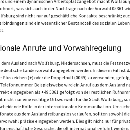
rd und einem dynamischen Arbeitsplatzangebot macht Wolfsbur
ohnort, was sich auch in der Nachfrage nach der Vorwahl 05361 wi
lfsburg sind nicht nur auf geschäftliche Kontakte beschränkt; au
erbindungen sind ein wesentlicher Bestandteil des sozialen Lebens
dt.
tionale Anrufe und Vorwahlregelung
s dem Ausland nach Wolfsburg, Niedersachsen, muss die Festnetz
ie deutsche Ländervorwahl angegeben werden. In diesem Fall ist d
e Pluszeichen (+) oder die Doppelnull (0049) zu verwenden, gefolg
elefonnummer. Beispielsweise wird ein Anruf aus dem Ausland n
rekt eingegeben als +49 5361 gefolgt von der restlichen Rufnumm
it nicht nur eine wichtige Ortsvorwahl für die Stadt Wolfsburg, so
scheidende Rolle in der internationalen Kommunikation. Um siche
efonate aus dem Ausland reibungslos verlaufen, sollten sowohl die
rvorwahl präzise eingegeben werden. Dies gilt nicht nur für priva
für geschäftliche Gespräche, die oft international geführt werden.