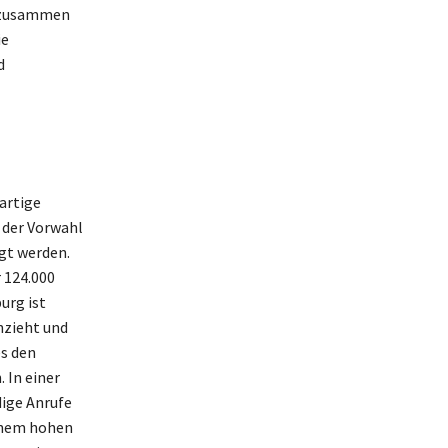
r zusammen
ie
d
artige
 der Vorwahl
gt werden.
 124.000
urg ist
nzieht und
es den
 In einer
dige Anrufe
inem hohen