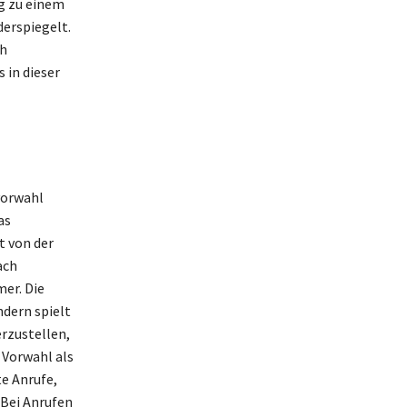
g zu einem
derspiegelt.
ch
 in dieser
vorwahl
as
t von der
ach
er. Die
ndern spielt
rzustellen,
 Vorwahl als
te Anrufe,
 Bei Anrufen