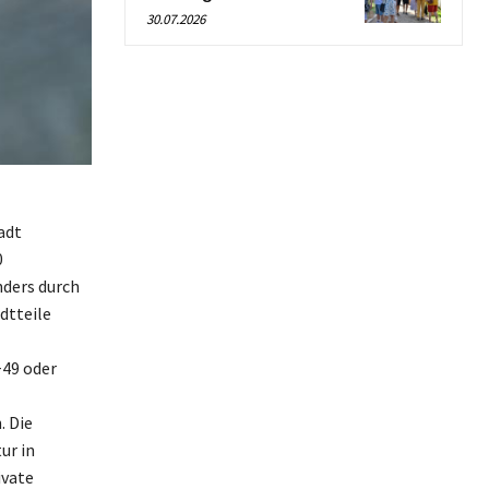
30.07.2026
adt
0
nders durch
dtteile
+49 oder
. Die
ur in
ivate