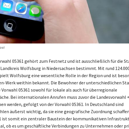
ost
rwahl 05361 gehört zum Festnetz und ist ausschließlich für die St
Landkreis Wolfsburg in Niedersachsen bestimmt. Mit rund 124.00
ielt Wolfsburg eine wesentliche Rolle in der Region und ist beso
n-Werk weithin bekannt. Die Bewohner der unterschiedlichen Sta
 Vorwahl 05361 sowohl für lokale als auch für überregionale
che. Bei internationalen Anrufen muss zuvor die Landesvorwahl 
en werden, gefolgt von der Vorwahl 05361. In Deutschland sind
len äußerst wichtig, da sie eine geografische Zuordnung schaffen
 ist somit ein zentraler Baustein der kommunikativen Infrastrukt
al, ob es um geschäftliche Verbindungen zu Unternehmen oder pr