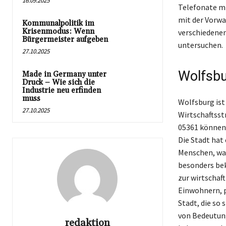
16.09.2025
Telefonate m
mit der Vorwa
Kommunalpolitik im
Krisenmodus: Wenn
verschiedene
Bürgermeister aufgeben
untersuchen.
27.10.2025
Wolfsbu
Made in Germany unter
Druck – Wie sich die
Industrie neu erfinden
muss
Wolfsburg ist 
27.10.2025
Wirtschaftsst
05361 können 
Die Stadt hat
Menschen, was
besonders bek
zur wirtschaf
Einwohnern, p
Stadt, die so 
von Bedeutung
redaktion