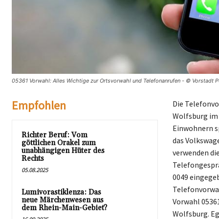
05361 Vorwahl: Alles Wichtige zur Ortsvorwahl und Telefonanrufen - © Vorstadt P
Empfohlen
Die Telefonvo
Wolfsburg im 
Einwohnern sp
Richter Beruf: Vom
das Volkswage
göttlichen Orakel zum
unabhängigen Hüter des
verwenden die
Rechts
Telefongesprä
05.08.2025
0049 eingegeb
Telefonvorwah
Lumivorastiklenza: Das
neue Märchenwesen aus
Vorwahl 05361
dem Rhein-Main-Gebiet?
Wolfsburg. Eg