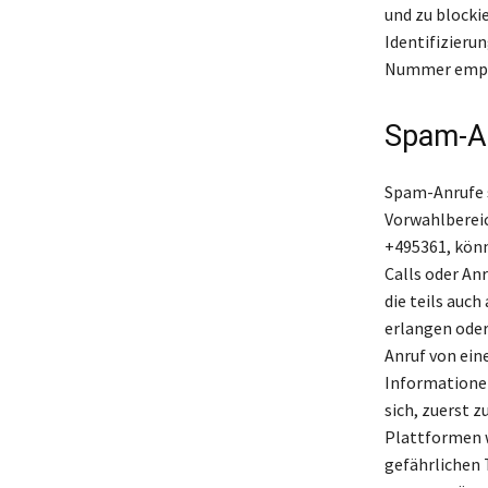
und zu blocki
Identifizierun
Nummer empfe
Spam-An
Spam-Anrufe 
Vorwahlberei
+495361, könn
Calls oder An
die teils auc
erlangen oder
Anruf von ein
Informationen
sich, zuerst 
Plattformen w
gefährlichen 