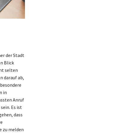
er der Stadt
n Blick
ht selten
n darauf ab,
sbesondere
n in
assten Anruf
ein. Es ist
gehen, dass
re
e zu melden