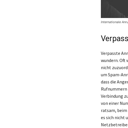
Internationale An
Verpass
Verpasste Anr
wundern. Oft 
nicht zuzuord
um Spam-Anruf
dass die Ange
Rufnummern w
Verbindung zu
von einer Num
ratsam, beim 
es sich nicht
Netzbetreiber