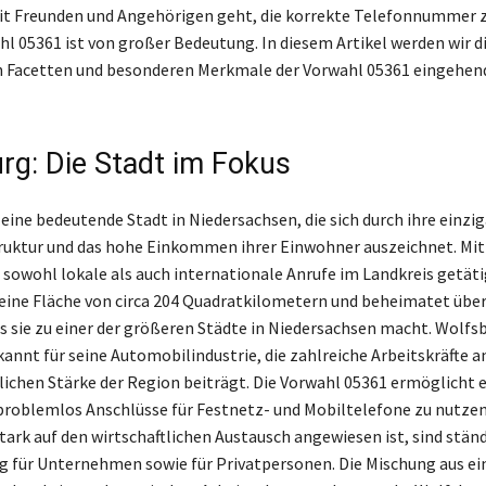
it Freunden und Angehörigen geht, die korrekte Telefonnumme
hl 05361 ist von großer Bedeutung. In diesem Artikel werden wir d
n Facetten und besonderen Merkmale der Vorwahl 05361 eingehen
rg: Die Stadt im Fokus
eine bedeutende Stadt in Niedersachsen, die sich durch ihre einzig
ruktur und das hohe Einkommen ihrer Einwohner auszeichnet. Mit
sowohl lokale als auch internationale Anrufe im Landkreis getäti
 eine Fläche von circa 204 Quadratkilometern und beheimatet über
 sie zu einer der größeren Städte in Niedersachsen macht. Wolfsb
annt für seine Automobilindustrie, die zahlreiche Arbeitskräfte a
tlichen Stärke der Region beiträgt. Die Vorwahl 05361 ermöglicht 
roblemlos Anschlüsse für Festnetz- und Mobiltelefone zu nutzen.
stark auf den wirtschaftlichen Austausch angewiesen ist, sind stän
 für Unternehmen sowie für Privatpersonen. Die Mischung aus e