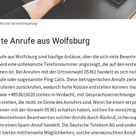
rufe und Vorwahlregelung
te Anrufe aus Wolfsburg
ufe aus Wolfsburg sind häufige Anlässe, über die sich viele Bewohn
wird eine unbekannte Telefonnummer angezeigt, die auf den erste
nen ist. Bei Anrufen mit der Ortsvorwahl 05361 handelt es sich nic
e oder sogenannte Ping Calls. Diese betrügerischen Anrufe ziele
rufenen zurückrufen, wodurch hohe Kosten entstehen können. In
ie +4953615020 stehen in Verdacht, mit Gesprächsverrechnunge
 stehen, die nicht im Sinne des Anrufers sind. Wenn Sie einen verp
mer mit der Vorwahl 05361 erhalten haben, sollten Sie vorsichtig s
kostenlosen Beantworten solcher Anrufe durch Rückruf, sicherzu
 um einen Spam-Anruf handelt. Die Deutsche Telekom AG und ande
 bieten mittlerweile Möglichkeiten, solche unerwünschten Anruf