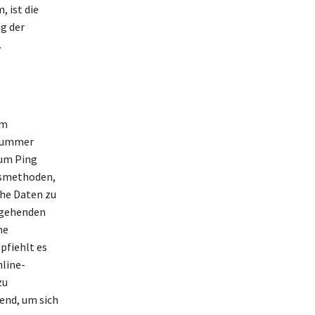
 ist die
ng der
.
em
fnummer
 um Ping
ugsmethoden,
che Daten zu
ingehenden
he
pfiehlt es
nline-
zu
end, um sich