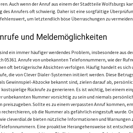
eren. Auch wenn der Anruf aus einem der Stadtteile Wolfsburgs kam,
g des Anrufers oft schwierig. Daher ist eine sorgfältige Überprüfu
hlenswert, um letztendlich böse Überraschungen zu vermeiden
rufe und Meldemöglichkeiten
sind ein immer häufiger werdendes Problem, insbesondere aus d
ch 05361. Anrufe von unbekannten Telefonnummern, wie der Ru
en oft betrügerische Absichten verfolgen. Häufig handelt es sich
rufe, die von Clever Dialer-Systemen initiiert werden. Diese Betr
h als Gewinnspiel-Abzocke bekannt sind, zielen darauf ab, persönli
 kostspielige Rückrufe zu generieren. Es ist wichtig, bei einem e
er unbekannten Nummer vorsichtig zu sein und niemals persönlic
 preiszugeben. Sollte es zu einem verpassten Anruf kommen, em
zu recherchieren, ob die Nummer als gefährlich eingestuft wurde. O
ie cleverdial.de bieten nützliche Informationen und Warnungen 
Telefonnummern. Eine proaktive Herangehensweise ist entscheid