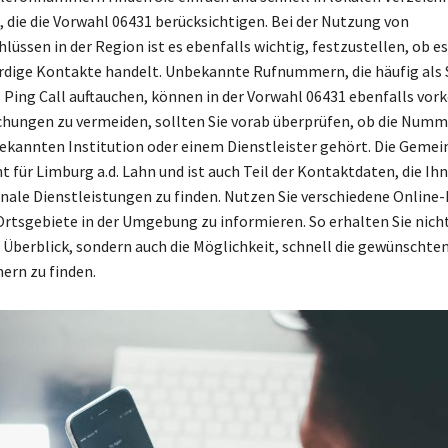
, die die Vorwahl 06431 berücksichtigen. Bei der Nutzung von
üssen in der Region ist es ebenfalls wichtig, festzustellen, ob e
rdige Kontakte handelt. Unbekannte Rufnummern, die häufig als
s Ping Call auftauchen, können in der Vorwahl 06431 ebenfalls v
hungen zu vermeiden, sollten Sie vorab überprüfen, ob die Numme
bekannten Institution oder einem Dienstleister gehört. Die Geme
t für Limburg a.d. Lahn und ist auch Teil der Kontaktdaten, die Ih
nale Dienstleistungen zu finden. Nutzen Sie verschiedene Online
Ortsgebiete in der Umgebung zu informieren. So erhalten Sie nicht
 Überblick, sondern auch die Möglichkeit, schnell die gewünschte
rn zu finden.