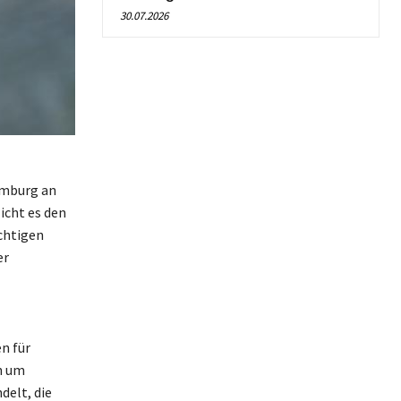
30.07.2026
imburg an
icht es den
chtigen
er
n für
ch um
delt, die