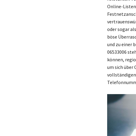
Online-Listen
Festnetzanschl
vertrauenswü
oder sogar al
böse Überrasc
und zu einer 
06533006 steh
können, regio
um sich über 
vollständigen
Telefonnumme