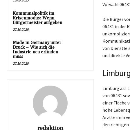
16.09.2025
Vorwahl 06431
Kommunalpolitik im
Krisenmodus: Wenn
Die Bürger von
Bürgermeister aufgeben
06431 in der 
27.10.2025
unkompliziert
Kommunikation
Made in Germany unter
Druck – Wie sich die
von Dienstlei
Industrie neu erfinden
und direkte V
muss
27.10.2025
Limburg
Limburg a.d. 
von 06431 sow
einer Fläche 
hohe Lebensqu
Arzttermin ve
den richtigen
redaktion