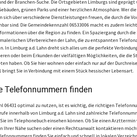
nd der Branchen-Suche. Die Ortsgebieten Limburgs sind geprägt 
Gebäuden, grünen Parks und einer herzlichen Atmosphäre. Wer die
n sich über verschiedene Dienstleistungen freuen, die durch die V
chbar sind. Die Gemeindekennzahl 06533006 macht es zudem leicht
nformationen über die Region zu finden. Ein Spaziergang durch die
 malerischen Uferbereichen der Lahn, die zu entspannten Telefon
n. In Limburg a.d. Lahn dreht sich alles um die perfekte Verbindung
eren oder beim Erkunden der vielfältigen Möglichkeiten, die die S
ten haben. Ob Sie hier wohnen oder einfach nur auf der Durchreise 
 bringt Sie in Verbindung mit einem Stück hessischer Lebensart.
e Telefonnummern finden
l 06431 optimal zu nutzen, ist es wichtig, die richtigen Telefon
nrufe innerhalb von Limburg a.d. Lahn sind zahlreiche Telefonnu
e Sie im Telephonebuch einsehen können. Ob Sie einen Arzttermin 
 in Ihrer Nähe suchen oder einen Rechtsanwalt kontaktieren möcht
lefonnummern finden Sie einfach und schnell in lokalen Verzeich