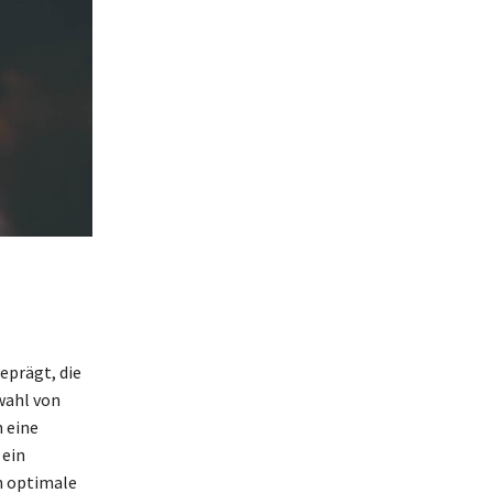
eprägt, die
wahl von
 eine
 ein
h optimale