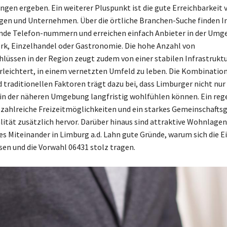
en ergeben. Ein weiterer Pluspunkt ist die gute Erreichbarkeit 
gen und Unternehmen. Über die örtliche Branchen-Suche finden I
nde Telefon-nummern und erreichen einfach Anbieter in der Umge
rk, Einzelhandel oder Gastronomie. Die hohe Anzahl von
lüssen in der Region zeugt zudem von einer stabilen Infrastruktur
leichtert, in einem vernetzten Umfeld zu leben. Die Kombination
traditionellen Faktoren trägt dazu bei, dass Limburger nicht nur 
in der näheren Umgebung langfristig wohlfühlen können. Ein reg
 zahlreiche Freizeitmöglichkeiten und ein starkes Gemeinschafts
lität zusätzlich hervor. Darüber hinaus sind attraktive Wohnlagen
les Miteinander in Limburg a.d. Lahn gute Gründe, warum sich die 
ssen und die Vorwahl 06431 stolz tragen.