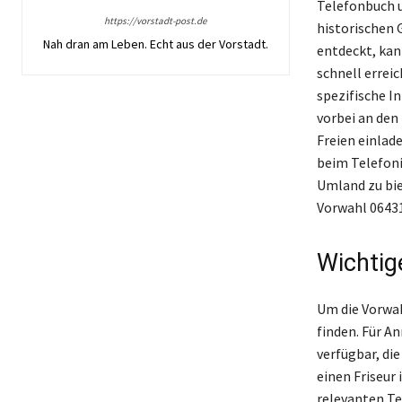
Telefonbuch u
https://vorstadt-post.de
historischen 
Nah dran am Leben. Echt aus der Vorstadt.
entdeckt, kan
schnell errei
spezifische I
vorbei an den
Freien einlade
beim Telefoni
Umland zu bie
Vorwahl 06431
Wichtig
Um die Vorwah
finden. Für A
verfügbar, di
einen Friseur
relevanten Te