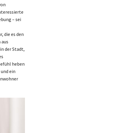
von
nteressierte
bung – sei
, die es den
 aus
in der Stadt,
es
gefühl heben
 und ein
Einwohner