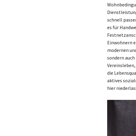
Wohnbedingung
Dienstleistun
schnell passe
es für Handwe
Festnetzansch
Einwohnern er
modernen und 
sondern auch 
Vereinsleben,
die Lebensqua
aktives sozia
hier niederla