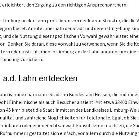
 erleichtert den Zugang zu den richtigen Ansprechpartnern.
 Limburg an der Lahn profitieren von der klaren Struktur, die die
Region bietet. Anrufe innerhalb der Stadt und deren Umgebung sin
, und die Nutzung dieser spezifischen Vorwahl gewährleistet eine
. Denken Sie daran, diese Vorwahl zu verwenden, wenn Sie die 
stern oder Institutionen in Limburg an der Lahn anrufen, um eine 
erbindung zu sichern.
 a.d. Lahn entdecken
Lahn ist eine charmante Stadt im Bundesland Hessen, die mit eine
ohl Einheimische als auch Besucher anzieht. Mit etwa 33400 Ein
von 45 km² bietet die Stadt inmitten des Landkreises Limburg-Wei
alität und zahlreiche Möglichkeiten für Telefonate. Egal, ob Sie 
reinbaren oder einen Rechtsanwalt konsultieren möchten, die Su
 Rufnummern gestaltet sich einfach, vor allem durch die Nutzung