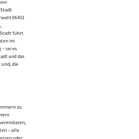
von
 Stadt
orwahl 06431
,
 Stadt führt
aten im
 – sei es
tadt und das
sind, die
nummern zu
mmern
vereinbaren,
en – alle
nissen oder