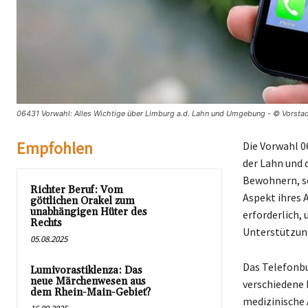
06431 Vorwahl: Alles Wichtige über Limburg a.d. Lahn und Umgebung - © Vorstad
Empfohlen
Die Vorwahl 0
der Lahn und 
Bewohnern, so
Richter Beruf: Vom
Aspekt ihres 
göttlichen Orakel zum
unabhängigen Hüter des
erforderlich,
Rechts
Unterstützun
05.08.2025
Das Telefonbu
Lumivorastiklenza: Das
neue Märchenwesen aus
verschiedene 
dem Rhein-Main-Gebiet?
medizinische 