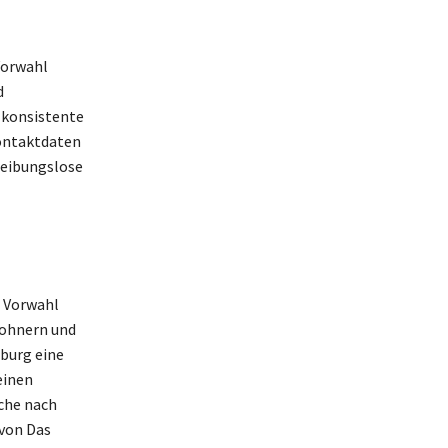
 Vorwahl
d
 konsistente
Kontaktdaten
reibungslose
r Vorwahl
wohnern und
lburg eine
einen
che nach
 von Das