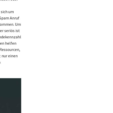
s sich um
 Spam Anruf
orkommen. Um
r seriös ist
indekennzahl
nen helfen
-Ressourcen,
 nur einen
n