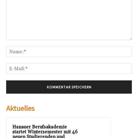
Kommentar:
Na
E-
Mai
Aktuelles
Hanauer Berufsakademie
startet Wintersemester mit 46
neuen Studierenden und