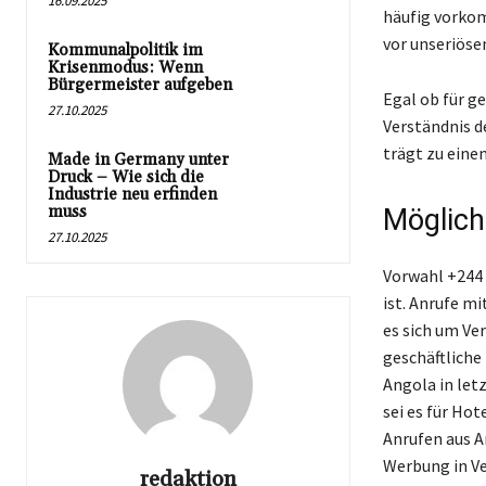
16.09.2025
häufig vorkom
vor unseriöse
Kommunalpolitik im
Krisenmodus: Wenn
Bürgermeister aufgeben
Egal ob für g
27.10.2025
Verständnis d
trägt zu eine
Made in Germany unter
Druck – Wie sich die
Industrie neu erfinden
muss
Möglich
27.10.2025
Vorwahl +244 
ist. Anrufe m
es sich um Ve
geschäftliche
Angola in let
sei es für Ho
Anrufen aus A
Werbung in Ve
redaktion