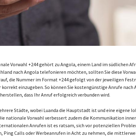
onale Vorwahl +244 gehört zu Angola, einem Land im südlichen Af
chland nach Angola telefonieren möchten, sollten Sie diese Vorwa
rauf, die Nummer im Format +244 gefolgt von der jeweiligen Fest
korrekt einzugeben. So können Sie kostengünstige Anrufe nach 
herstellen, dass Ihr Anruf erfolgreich verbunden wird.
hrere Städte, wobei Luanda die Hauptstadt ist und eine eigene lo
Die nationale Vorwahl verbessert zudem die Kommunikation inner
nternationalen Anrufen ist es ratsam, sich vor potenziellen Probl
 Ping Calls oder Werbeanrufen in Acht zu nehmen, die mittlerwei