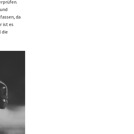
erprüfen.
 und
fassen, da
 ist es
 die