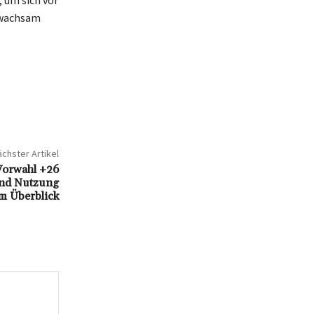
s wachsam
chster Artikel
 Vorwahl +26
und Nutzung
m Überblick