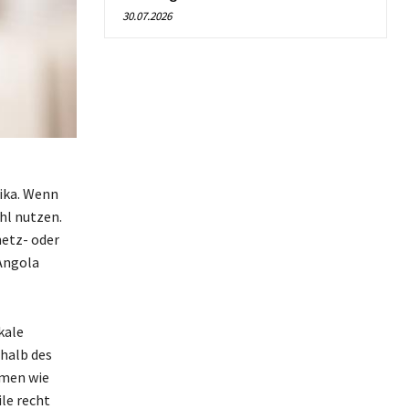
30.07.2026
rika. Wenn
hl nutzen.
netz- oder
Angola
kale
halb des
emen wie
le recht