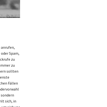
 anrufen,
e oder Spam,
ückrufe zu
Nummer zu
ern sollten
ienste
chen Fällen
ändervorwahl
, sondern
t sich, in
um sich vor