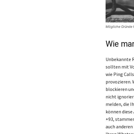
Mögliche Gründe f
Wie man
Unbekannte R
sollten mit V
wie Ping Calls
provozieren. 
blockieren un
nicht ignorie
melden, die I
können diese 
+93, stammen,
auch anderen N
Ihren Whatsa