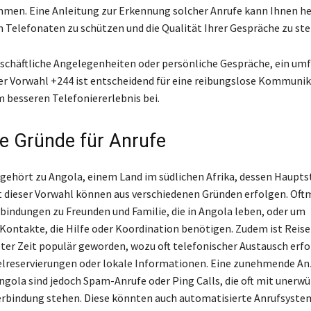
men. Eine Anleitung zur Erkennung solcher Anrufe kann Ihnen hel
n Telefonaten zu schützen und die Qualität Ihrer Gespräche zu ste
eschäftliche Angelegenheiten oder persönliche Gespräche, ein um
er Vorwahl +244 ist entscheidend für eine reibungslose Kommuni
m besseren Telefoniererlebnis bei.
e Gründe für Anrufe
gehört zu Angola, einem Land im südlichen Afrika, dessen Haupt
it dieser Vorwahl können aus verschiedenen Gründen erfolgen. Oft
rbindungen zu Freunden und Familie, die in Angola leben, oder um
 Kontakte, die Hilfe oder Koordination benötigen. Zudem ist Reis
zter Zeit populär geworden, wozu oft telefonischer Austausch erfor
telreservierungen oder lokale Informationen. Eine zunehmende An
ngola sind jedoch Spam-Anrufe oder Ping Calls, die oft mit unerw
rbindung stehen. Diese könnten auch automatisierte Anrufsyste