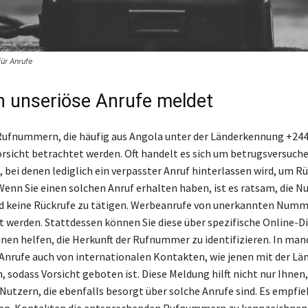
ür Anrufe
 unseriöse Anrufe meldet
ufnummern, die häufig aus Angola unter der Länderkennung +244
orsicht betrachtet werden. Oft handelt es sich um betrugsversuch
, bei denen lediglich ein verpasster Anruf hinterlassen wird, um R
Wenn Sie einen solchen Anruf erhalten haben, ist es ratsam, die 
d keine Rückrufe zu tätigen. Werbeanrufe von unerkannten Numm
rt werden. Stattdessen können Sie diese über spezifische Online-D
hnen helfen, die Herkunft der Rufnummer zu identifizieren. In man
Anrufe auch von internationalen Kontakten, wie jenen mit der L
 sodass Vorsicht geboten ist. Diese Meldung hilft nicht nur Ihnen
utzern, die ebenfalls besorgt über solche Anrufe sind. Es empfiehl
pp-Kontakten die entsprechenden Rufnummern zu kennzeichnen, 