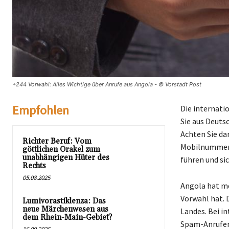
+244 Vorwahl: Alles Wichtige über Anrufe aus Angola - © Vorstadt Post
Empfohlen
Die internati
Sie aus Deuts
Achten Sie da
Richter Beruf: Vom
Mobilnummer 
göttlichen Orakel zum
unabhängigen Hüter des
führen und sic
Rechts
05.08.2025
Angola hat me
Vorwahl hat. 
Lumivorastiklenza: Das
neue Märchenwesen aus
Landes. Bei i
dem Rhein-Main-Gebiet?
Spam-Anrufen,