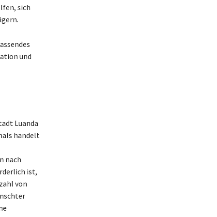
fen, sich
igern.
fassendes
kation und
stadt Luanda
mals handelt
en nach
derlich ist,
zahl von
ünschter
me