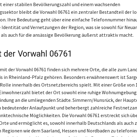
it einer stabilen Bevölkerungszahl und einem wachsenden
gssektor bleibt die Vorwahl 06761 ein zentraler Bestandteil der l
. Ihre Bedeutung geht über eine einfache Telefonnummer hinaus
e Identität und Vernetzungen der Region, was sie sowohl für Ne
 als auch für die ansässige Bevölkerung äußerst attraktiv macht.
t der Vorwahl 06761
 mit der Vorwahl 06761 finden sich mehrere Orte, die alle zum Lan
s in Rheinland-Pfalz gehören. Besonders erwähnenswert ist Sarg
 Rolle innerhalb des Ortsnetzbereichs spielt. Mit einer Größe von
 Einwohnerzahl bietet der Ort sowohl eine ruhige Wohnumgebung 
indung an die umliegenden Städte. Simmern/Hunsrück, der Haupt
in bedeutender Anlaufpunkt und beherbergt zahlreiche Festnetza
nktechnische Möglichkeiten. Die Vorwahl 06761 erstreckt sich üb
Orte und ermöglicht es, sowohl innerhalb Deutschlands als auch 
 Regionen wie dem Saarland, Hessen und Nordbaden zu telefonie