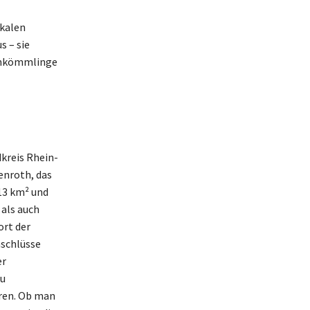
okalen
 – sie
uankömmlinge
dkreis Rhein-
enroth, das
 13 km² und
als auch
ort der
nschlüsse
er
zu
ren. Ob man