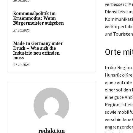
16.09.2025
verbessert. M
Dienstleistun
Kommunalpolitik im
Krisenmodus: Wenn
Kommunikation
Bürgermeister aufgeben
verkörpert di
27.10.2025
und Touristen
Made in Germany unter
Druck – Wie sich die
Orte mi
Industrie neu erfinden
muss
27.10.2025
In der Region
Hunsrück-Krei
eine zentrale
einer soliden
eine gute Anb
Region, ist e
sowie mobilfu
verschiedene 
angrenzenden
redaktion