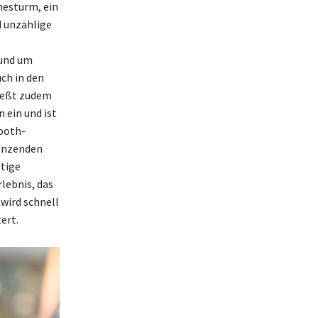
nesturm, ein
d unzählige
rund um
ch in den
ießt zudem
 ein und ist
ooth-
renzenden
htige
lebnis, das
wird schnell
ert.