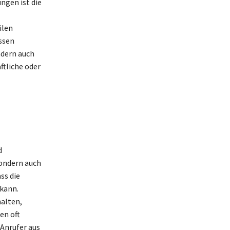
ngen ist die
ilen
ssen
ndern auch
ftliche oder
d
sondern auch
ss die
kann.
alten,
en oft
 Anrufer aus