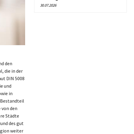
30.07.2026
nd den
 die in der
aut DIN 5008
ie und
wie in
 Bestandteil
e von den
re Städte
rund des gut
egion weiter