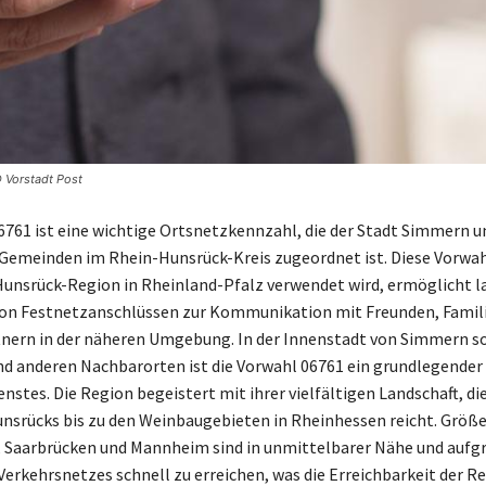
© Vorstadt Post
6761 ist eine wichtige Ortsnetzkennzahl, die der Stadt Simmern u
emeinden im Rhein-Hunsrück-Kreis zugeordnet ist. Diese Vorwahl,
unsrück-Region in Rheinland-Pfalz verwendet wird, ermöglicht l
von Festnetzanschlüssen zur Kommunikation mit Freunden, Famil
nern in der näheren Umgebung. In der Innenstadt von Simmern so
d anderen Nachbarorten ist die Vorwahl 06761 ein grundlegender
nstes. Die Region begeistert mit ihrer vielfältigen Landschaft, di
nsrücks bis zu den Weinbaugebieten in Rheinhessen reicht. Größe
, Saarbrücken und Mannheim sind in unmittelbarer Nähe und aufg
erkehrsnetzes schnell zu erreichen, was die Erreichbarkeit der R