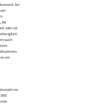
unsrück. Sei
iner
um
 die
elt oder ob
gehörigkeit
ann auch
ssten
smaßnahmen
 es um
 Vorwahl ein
7.000
eiche