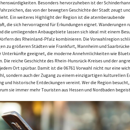
ehenswürdigkeiten. Besonders hervorzuheben ist der Schinderhan
hrzeichen, das von der bewegten Geschichte der Stadt zeugt un
ieht. Ein weiteres Highlight der Region ist die atemberaubende
ft, die sich hervorragend für Erkundungen eignet. Wanderungen 
d die umliegenden Anbaugebiete lassen sich ideal mit einem Besu
rfern des Rheinland-Pfalz kombinieren. Die Vorwahlregion schl
en zu größeren Städten wie Frankfurt, Mannheim und Saarbrücken
r Unterkünfte geeignet, die moderne Annehmlichkeiten wie Bluet
n. Die reiche Geschichte des Rhein-Hunsrück-Kreises und der ang
 jedem Ort spürbar. Damit ist die 06761 Vorwahl nicht nur eine wic
l, sondern auch der Zugang zu einem einzigartigen kulturellen Er
ng und historische Entdeckungen vereint. Wer die Region besucht, 
rum sie immer mehr Touristen aus Hessen und Nordbaden begeist