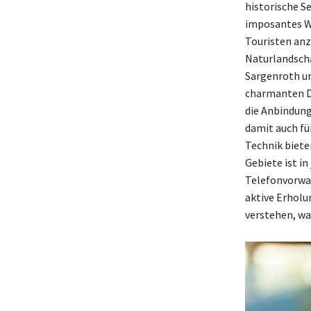
historische S
imposantes Wa
Touristen anz
Naturlandscha
Sargenroth un
charmanten Dö
die Anbindung
damit auch fü
Technik biete
Gebiete ist in
Telefonvorwah
aktive Erholu
verstehen, wa