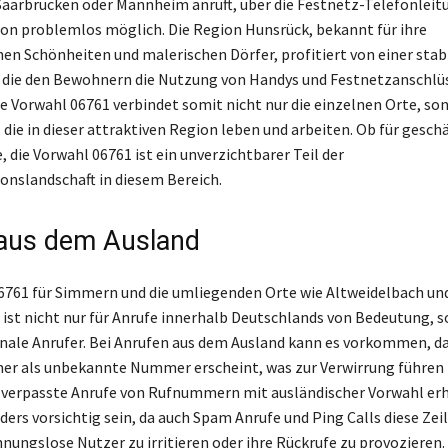
 Saarbrücken oder Mannheim anruft, über die Festnetz-Telefonleitu
n problemlos möglich. Die Region Hunsrück, bekannt für ihre
en Schönheiten und malerischen Dörfer, profitiert von einer stab
, die den Bewohnern die Nutzung von Handys und Festnetzanschlü
Die Vorwahl 06761 verbindet somit nicht nur die einzelnen Orte, so
die in dieser attraktiven Region leben und arbeiten. Ob für geschä
, die Vorwahl 06761 ist ein unverzichtbarer Teil der
nslandschaft in diesem Bereich.
aus dem Ausland
6761 für Simmern und die umliegenden Orte wie Altweidelbach un
ist nicht nur für Anrufe innerhalb Deutschlands von Bedeutung, 
onale Anrufer. Bei Anrufen aus dem Ausland kann es vorkommen, da
r als unbekannte Nummer erscheint, was zur Verwirrung führen 
 verpasste Anrufe von Rufnummern mit ausländischer Vorwahl erh
ers vorsichtig sein, da auch Spam Anrufe und Ping Calls diese Zeil
nungslose Nutzer zu irritieren oder ihre Rückrufe zu provozieren.