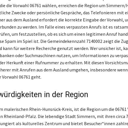
die die Vorwahl 06761 wählen, erreichen die Region um Simmern/H
ftliche Zwecke oder persönliche Gespräche, das Telefonieren mit e
 aus dem Ausland erfordert die korrekte Eingabe der Vorwahl, 
rbunden zu werden. Im Falle eines verpassten Anrufs ist es ratsam,
fen, um festzustellen, ob es sich um einen legitimen Anruf hand
e Spam im Spiel ist. Die Gemeindekennzahl 7140002 zeigt die Zu
d kann für weitere Recherche genutzt werden. Wer unsicher ist, k
banken oder Suchmaschinen nutzen, um Informationen zu verpa
der Herkunft einer Rufnummer zu erhalten. Mit diesen Vorsicht
cherer mit Anrufen aus dem Ausland umgehen, insbesondere wenn
r Vorwahl 06761 geht.
ürdigkeiten in der Region
m malerischen Rhein-Hunsrück-Kreis, ist die Region um die 06761
in Rheinland-Pfalz. Die lebendige Stadt Simmern, mit ihren circa 
ungiert als kulturelles Zentrum und bietet Besucher*innen zahlr