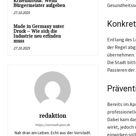
Krisenmodus: Wenn
Gesundheitssc
Bürgermeister aufgeben
27.10.2025
Konkre
Made in Germany unter
Druck – Wie sich die
Industrie neu erfinden
Entlang des L
muss
der Regel abg
27.10.2025
übernehmen. 
Die Stadt bi
Passieren der
Prävent
Bereits im Ap
professionel
redaktion
Dabei kam das
https://vorstadt-post.de
wirkt, jedoch
Nah dran am Leben. Echt aus der Vorstadt.
einwirken sol