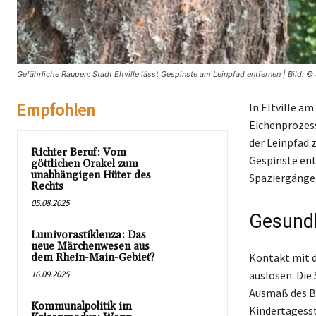
Gefährliche Raupen: Stadt Eltville lässt Gespinste am Leinpfad entfernen | Bild: © 
Empfohlen
In Eltville a
Eichenprozess
der Leinpfad
Richter Beruf: Vom
Gespinste ent
göttlichen Orakel zum
unabhängigen Hüter des
Spaziergänger
Rechts
05.08.2025
Gesundh
Lumivorastiklenza: Das
neue Märchenwesen aus
Kontakt mit d
dem Rhein-Main-Gebiet?
16.09.2025
auslösen. Die
Ausmaß des Be
Kommunalpolitik im
Kindertagesst