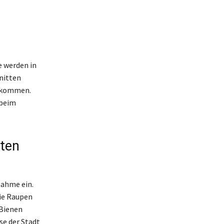
 werden in
nitten
n kommen.
 beim
ten
ahme ein.
die Raupen
 Bienen
se der Stadt