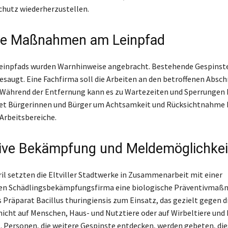
hutz wiederherzustellen.
te Maßnahmen am Leinpfad
einpfads wurden Warnhinweise angebracht. Bestehende Gespinste
esaugt. Eine Fachfirma soll die Arbeiten an den betroffenen Absch
Während der Entfernung kann es zu Wartezeiten und Sperrunge
ttet Bürgerinnen und Bürger um Achtsamkeit und Rücksichtnahme
 Arbeitsbereiche.
ive Bekämpfung und Meldemöglichkei
ril setzten die Eltviller Stadtwerke in Zusammenarbeit mit einer
len Schädlingsbekämpfungsfirma eine biologische Präventivmaßn
 Präparat Bacillus thuringiensis zum Einsatz, das gezielt gegen 
 nicht auf Menschen, Haus- und Nutztiere oder auf Wirbeltiere und
l. Personen, die weitere Gespinste entdecken, werden gebeten, die