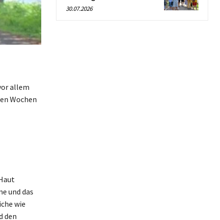
30.07.2026
vor allem
den Wochen
 Haut
me und das
iche wie
d den