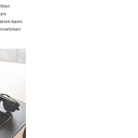
ahlen
gen
ieren kann.
ternehmen