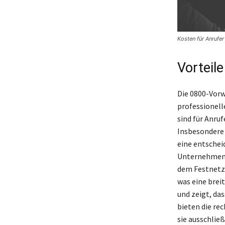
Kosten für Anrufe
Vorteil
Die 0800-Vorw
professionel
sind für Anru
Insbesondere 
eine entschei
Unternehmens 
dem Festnetz
was eine brei
und zeigt, da
bieten die re
sie ausschließ