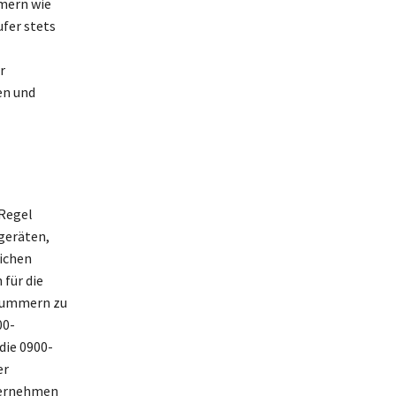
mern wie
ufer stets
r
en und
 Regel
lgeräten,
ichen
 für die
-Nummern zu
00-
die 0900-
er
nternehmen