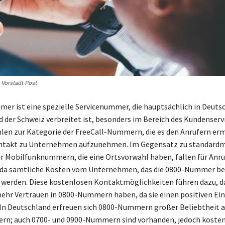
 Vorstadt Post
er ist eine spezielle Servicenummer, die hauptsächlich in Deuts
d der Schweiz verbreitet ist, besonders im Bereich des Kundenservi
en zur Kategorie der FreeCall-Nummern, die es den Anrufern er
ntakt zu Unternehmen aufzunehmen. Im Gegensatz zu standard
r Mobilfunknummern, die eine Ortsvorwahl haben, fallen für Anru
 da sämtliche Kosten vom Unternehmen, das die 0800-Nummer ber
erden. Diese kostenlosen Kontaktmöglichkeiten führen dazu, d
mehr Vertrauen in 0800-Nummern haben, da sie einen positiven Ei
 In Deutschland erfreuen sich 0800-Nummern großer Beliebtheit a
n; auch 0700- und 0900-Nummern sind vorhanden, jedoch kostenp