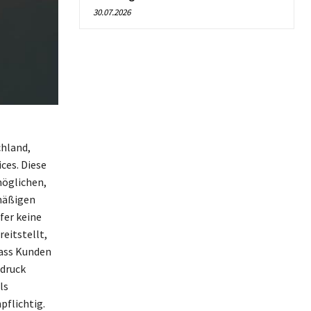
30.07.2026
chland,
ces. Diese
möglichen,
mäßigen
fer keine
eitstellt,
ass Kunden
ndruck
ls
flichtig.