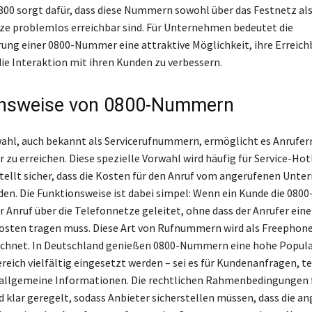
800 sorgt dafür, dass diese Nummern sowohl über das Festnetz als
e problemlos erreichbar sind. Für Unternehmen bedeutet die
ng einer 0800-Nummer eine attraktive Möglichkeit, ihre Erreich
ie Interaktion mit ihren Kunden zu verbessern.
onsweise von 0800-Nummern
ahl, auch bekannt als Servicerufnummern, ermöglicht es Anrufern
 zu erreichen. Diese spezielle Vorwahl wird häufig für Service-Hot
tellt sicher, dass die Kosten für den Anruf vom angerufenen Unt
en. Die Funktionsweise ist dabei simpel: Wenn ein Kunde die 08
r Anruf über die Telefonnetze geleitet, ohne dass der Anrufer eine
sten tragen muss. Diese Art von Rufnummern wird als Freephone
ichnet. In Deutschland genießen 0800-Nummern eine hohe Popular
reich vielfältig eingesetzt werden – sei es für Kundenanfragen, t
allgemeine Informationen. Die rechtlichen Rahmenbedingungen f
klar geregelt, sodass Anbieter sicherstellen müssen, dass die a