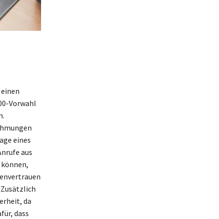
 einen
800-Vorwahl
n.
rnehmungen
age eines
Anrufe aus
 können,
ndenvertrauen
 Zusätzlich
rheit, da
für, dass