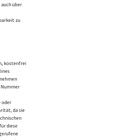
 auch über
barkeit zu
, kostenfrei
lines
ernehmen
00-Nummer
 oder
ität, da sie
echnischen
ür diese
ngerufene