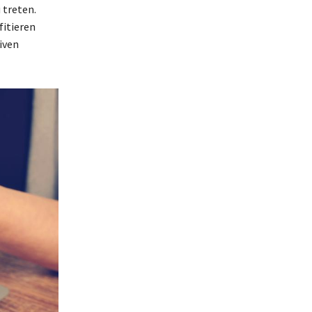
 treten.
fitieren
iven