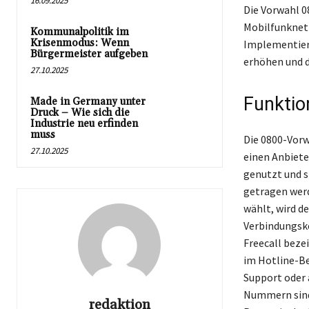
16.09.2025
Die Vorwahl 0
Mobilfunknetz
Kommunalpolitik im
Krisenmodus: Wenn
Implementieru
Bürgermeister aufgeben
erhöhen und d
27.10.2025
Funkti
Made in Germany unter
Druck – Wie sich die
Industrie neu erfinden
muss
Die 0800-Vorw
27.10.2025
einen Anbieter
genutzt und s
getragen werd
wählt, wird de
Verbindungsko
Freecall beze
im Hotline-Be
Support oder 
Nummern sind 
redaktion