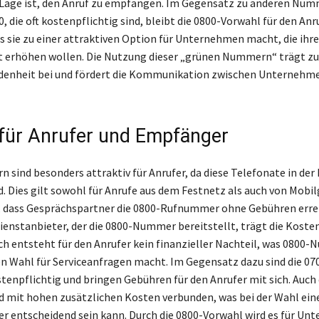
 Lage ist, den Anruf zu empfangen. Im Gegensatz zu anderen Num
, die oft kostenpflichtig sind, bleibt die 0800-Vorwahl für den Anr
s sie zu einer attraktiven Option für Unternehmen macht, die ihre
t erhöhen wollen. Die Nutzung dieser „grünen Nummern“ trägt zu
denheit bei und fördert die Kommunikation zwischen Unternehm
für Anrufer und Empfänger
sind besonders attraktiv für Anrufer, da diese Telefonate in der
d. Dies gilt sowohl für Anrufe aus dem Festnetz als auch von Mobi
, dass Gesprächspartner die 0800-Rufnummer ohne Gebühren erre
ienstanbieter, der die 0800-Nummer bereitstellt, trägt die Kosten
ch entsteht für den Anrufer kein finanzieller Nachteil, was 0800
en Wahl für Serviceanfragen macht. Im Gegensatz dazu sind die 07
npflichtig und bringen Gebühren für den Anrufer mit sich. Auch 
mit hohen zusätzlichen Kosten verbunden, was bei der Wahl ein
 entscheidend sein kann. Durch die 0800-Vorwahl wird es für U