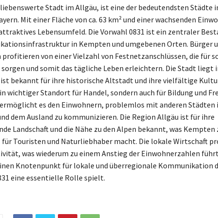
liebenswerte Stadt im Allgäu, ist eine der bedeutendsten Städte 
yern. Mit einer Fläche von ca. 63 km² und einer wachsenden Einw
 attraktives Lebensumfeld. Die Vorwahl 0831 ist ein zentraler Best
ationsinfrastruktur in Kempten und umgebenen Orten. Bürger 
rofitieren von einer Vielzahl von Festnetzanschlüssen, die für s
sorgen und somit das tägliche Leben erleichtern. Die Stadt liegt 
st bekannt für ihre historische Altstadt und ihre vielfältige Kult
ein wichtiger Standort für Handel, sondern auch für Bildung und Fre
ermöglicht es den Einwohnern, problemlos mit anderen Städten 
nd dem Ausland zu kommunizieren. Die Region Allgäu ist für ihre
de Landschaft und die Nähe zu den Alpen bekannt, was Kempten 
 für Touristen und Naturliebhaber macht. Die lokale Wirtschaft pr
tivität, was wiederum zu einem Anstieg der Einwohnerzahlen füh
einen Knotenpunkt für lokale und überregionale Kommunikation d
31 eine essentielle Rolle spielt.