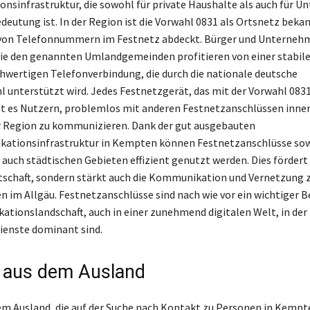
sinfrastruktur, die sowohl für private Haushalte als auch für 
deutung ist. In der Region ist die Vorwahl 0831 als Ortsnetz beka
 von Telefonnummern im Festnetz abdeckt. Bürger und Unternehm
e den genannten Umlandgemeinden profitieren von einer stabil
chwertigen Telefonverbindung, die durch die nationale deutsche
 unterstützt wird. Jedes Festnetzgerät, das mit der Vorwahl 083
ht es Nutzern, problemlos mit anderen Festnetzanschlüssen inne
r Region zu kommunizieren. Dank der gut ausgebauten
ationsinfrastruktur in Kempten können Festnetzanschlüsse sow
 auch städtischen Gebieten effizient genutzt werden. Dies fördert
rtschaft, sondern stärkt auch die Kommunikation und Vernetzung 
 im Allgäu. Festnetzanschlüsse sind nach wie vor ein wichtiger B
tionslandschaft, auch in einer zunehmend digitalen Welt, in der
ienste dominant sind.
 aus dem Ausland
em Ausland, die auf der Suche nach Kontakt zu Personen in Kempt