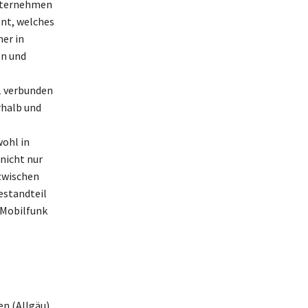
Unternehmen
nnt, welches
er in
en und
1 verbunden
rhalb und
ohl in
 nicht nur
zwischen
estandteil
 Mobilfunk
en (Allgäu)