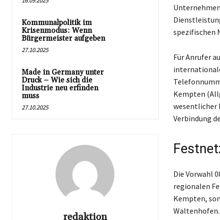
16.09.2025
Unternehmen. 
Dienstleistun
Kommunalpolitik im
Krisenmodus: Wenn
spezifischen
Bürgermeister aufgeben
27.10.2025
Für Anrufer a
international
Made in Germany unter
Druck – Wie sich die
Telefonnummer
Industrie neu erfinden
Kempten (Allg
muss
wesentlicher 
27.10.2025
Verbindung de
Festnet
Die Vorwahl 0
regionalen Fe
Kempten, son
Waltenhofen. 
redaktion