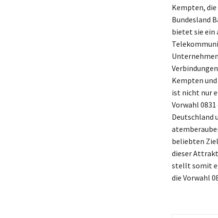
Kempten, die 
Bundesland Ba
bietet sie ein
Telekommunik
Unternehmen p
Verbindungen 
Kempten und i
ist nicht nur 
Vorwahl 0831 
Deutschland u
atemberauben
beliebten Ziel
dieser Attrak
stellt somit 
die Vorwahl 08