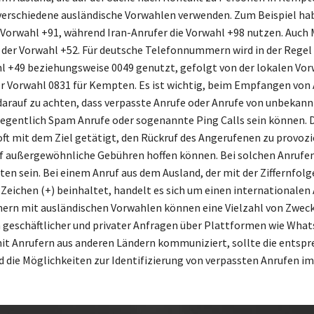
verschiedene ausländische Vorwahlen verwenden. Zum Beispiel ha
e Vorwahl +91, während Iran-Anrufer die Vorwahl +98 nutzen. Auch 
 der Vorwahl +52. Für deutsche Telefonnummern wird in der Regel 
 +49 beziehungsweise 0049 genutzt, gefolgt von der lokalen Vorw
er Vorwahl 0831 für Kempten. Es ist wichtig, beim Empfangen von
arauf zu achten, dass verpasste Anrufe oder Anrufe von unbekan
entlich Spam Anrufe oder sogenannte Ping Calls sein können. D
oft mit dem Ziel getätigt, den Rückruf des Angerufenen zu provozi
uf außergewöhnliche Gebühren hoffen können. Bei solchen Anrufen
ten sein. Bei einem Anruf aus dem Ausland, der mit der Ziffernfolg
-Zeichen (+) beinhaltet, handelt es sich um einen internationalen 
rn mit ausländischen Vorwahlen können eine Vielzahl von Zwec
h geschäftlicher und privater Anfragen über Plattformen wie Wha
t Anrufern aus anderen Ländern kommuniziert, sollte die entsp
 die Möglichkeiten zur Identifizierung von verpassten Anrufen i