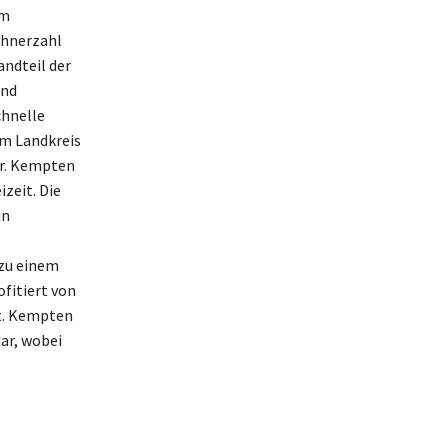
im
ohnerzahl
andteil der
und
chnelle
im Landkreis
ur. Kempten
izeit. Die
in
zu einem
ofitiert von
rt. Kempten
ar, wobei