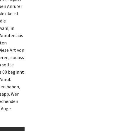
ben Anrufer
Mexiko ist
die
ahl, in
 Anrufen aus
nten
iese Art von
eren, sodass
 sollte
e 00 beginnt
Anruf.
ken haben,
tsapp. Wer
rechenden
m Auge