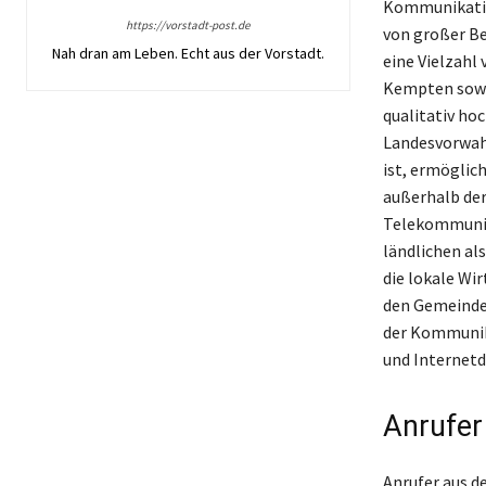
Kommunikation
https://vorstadt-post.de
von großer Be
Nah dran am Leben. Echt aus der Vorstadt.
eine Vielzahl
Kempten sowi
qualitativ ho
Landesvorwahl
ist, ermöglic
außerhalb de
Telekommunik
ländlichen als
die lokale Wi
den Gemeinden
der Kommunika
und Internetd
Anrufer
Anrufer aus d