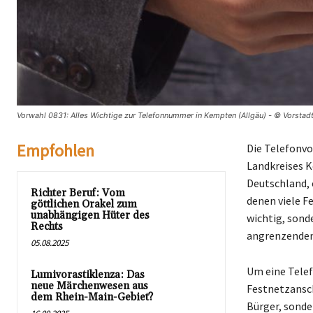
Vorwahl 0831: Alles Wichtige zur Telefonnummer in Kempten (Allgäu) - © Vorstad
Empfohlen
Die Telefonvo
Landkreises K
Deutschland, 
Richter Beruf: Vom
denen viele F
göttlichen Orakel zum
unabhängigen Hüter des
wichtig, sond
Rechts
angrenzenden
05.08.2025
Um eine Tele
Lumivorastiklenza: Das
neue Märchenwesen aus
Festnetzanschl
dem Rhein-Main-Gebiet?
Bürger, sonde