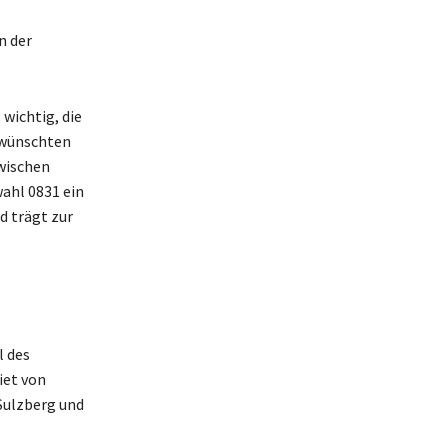
n der
wichtig, die
ewünschten
zwischen
ahl 0831 ein
d trägt zur
l des
iet von
Sulzberg und