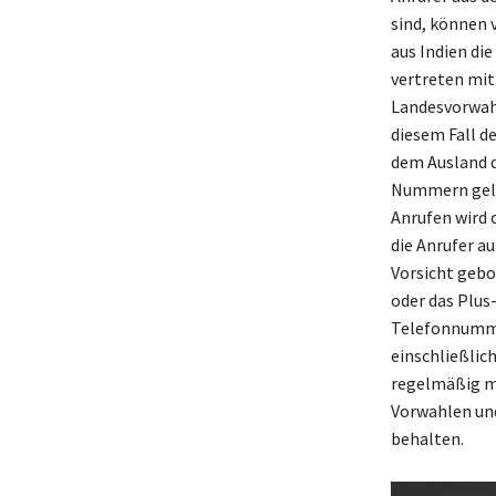
sind, können 
aus Indien di
vertreten mit
Landesvorwahl
diesem Fall d
dem Ausland d
Nummern geleg
Anrufen wird 
die Anrufer a
Vorsicht gebo
oder das Plus
Telefonnumme
einschließlic
regelmäßig mi
Vorwahlen und
behalten.