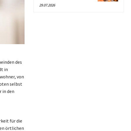
29.07.2026
meinden des
t in
nwohner, von
pten selbst
 in den
keit für die
en örtlichen