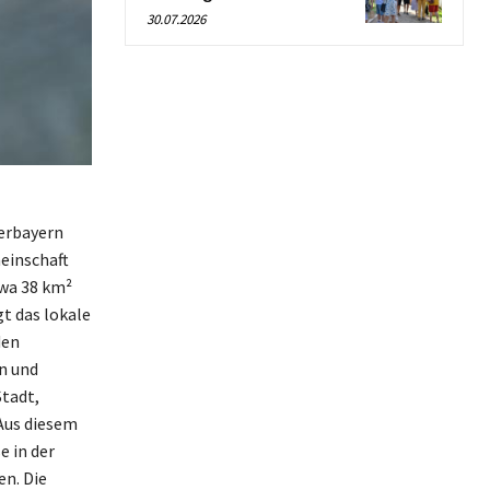
30.07.2026
erbayern
einschaft
twa 38 km²
gt das lokale
den
n und
Stadt,
Aus diesem
e in der
en. Die