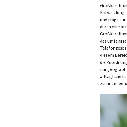
Großkarolinen
Entwicklung h
und trägt zur
durch eine at
Großkarolinen
des umfangrei
Telefongesprä
diesem Bereich
die Zuordnung
nur geographi
alltägliche L
zu einem beli