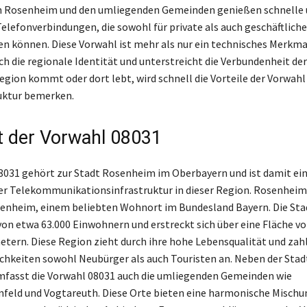
 Rosenheim und den umliegenden Gemeinden genießen schnelle 
Telefonverbindungen, die sowohl für private als auch geschäftlich
n können. Diese Vorwahl ist mehr als nur ein technisches Merkmal
ch die regionale Identität und unterstreicht die Verbundenheit d
Region kommt oder dort lebt, wird schnell die Vorteile der Vorwahl
ruktur bemerken.
t der Vorwahl 08031
8031 gehört zur Stadt Rosenheim im Oberbayern und ist damit ein
er Telekommunikationsinfrastruktur in dieser Region. Rosenheim 
enheim, einem beliebten Wohnort im Bundesland Bayern. Die Stad
on etwa 63.000 Einwohnern und erstreckt sich über eine Fläche vo
tern. Diese Region zieht durch ihre hohe Lebensqualität und zah
chkeiten sowohl Neubürger als auch Touristen an. Neben der Stad
fasst die Vorwahl 08031 auch die umliegenden Gemeinden wie
feld und Vogtareuth. Diese Orte bieten eine harmonische Mischu