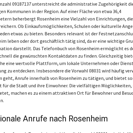
ahl 09187137 unterstreicht die administrative Zugehörigkeit di
gen Kommunen in der Region. Auf einer Fläche von etwa 36,4
tern beherbergt Rosenheim eine Vielzahl von Einrichtungen, die
reichern. Ob Einkaufsmöglichkeiten, Schulen oder kulturelle Ange
jeden etwas zu bieten. Besonders relevant ist der Festnetzanschlus
im leben oder dort geschäftlich tätig sind, da er eine wichtige Gr
tion darstellt. Das Telefonbuch von Rosenheim ermöglicht es d
hnell die gewünschten Kontaktdaten zu finden. Gleichzeitig biet
he eine wertvolle Plattform, um lokale Unternehmen oder Diens
ng zu entdecken. Insbesondere die Vorwahl 08031 wird häufig ver
 geht, Anrufe innerhalb von Rosenheim zu tätigen, und bietet so
t für die Stadt und ihre Einwohner. Die vielfältigen Möglichkeiten, 
tet, machen es zu einem attraktiven Ort für Bewohner und Besu
n.
tionale Anrufe nach Rosenheim