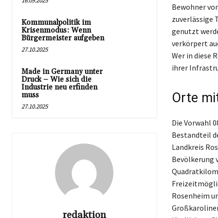
16.09.2025
Bewohner von
zuverlässige 
Kommunalpolitik im
Krisenmodus: Wenn
genutzt werde
Bürgermeister aufgeben
verkörpert au
27.10.2025
Wer in diese 
ihrer Infrast
Made in Germany unter
Druck – Wie sich die
Industrie neu erfinden
Orte mi
muss
27.10.2025
Die Vorwahl 0
Bestandteil d
Landkreis Ros
Bevölkerung v
Quadratkilome
Freizeitmögli
Rosenheim um
Großkarolinen
redaktion