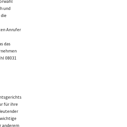
Vorwahl
ch und
 die
ten Anrufer
as das
ernehmen
ahl 08031
mtsgerichts
 für ihre
deutender
wichtige
er anderem