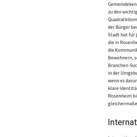
Gemeindekennz
zu den wichti
Quadratkilome
der Bürger be
Stadt hat für 
die in Rosenhe
die Kommunika
Bewohnern, sc
Branchen-Suc
in der Umgebu
wenn es darum
klare Identitä
Rosenheim bie
gleichermaße
Interna