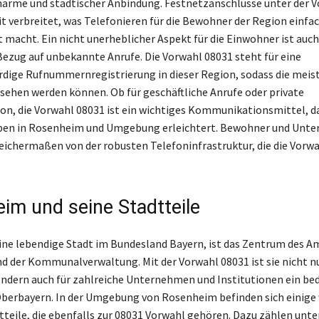
arme und städtischer Anbindung. Festnetzanschlüsse unter der 
it verbreitet, was Telefonieren für die Bewohner der Region einfa
 macht. Ein nicht unerheblicher Aspekt für die Einwohner ist auch
 Bezug auf unbekannte Anrufe. Die Vorwahl 08031 steht für eine
dige Rufnummernregistrierung in dieser Region, sodass die meis
esehen werden können. Ob für geschäftliche Anrufe oder private
, die Vorwahl 08031 ist ein wichtiges Kommunikationsmittel, d
n in Rosenheim und Umgebung erleichtert. Bewohner und Unt
leichermaßen von der robusten Telefoninfrastruktur, die die Vorw
im und seine Stadtteile
ne lebendige Stadt im Bundesland Bayern, ist das Zentrum des A
 der Kommunalverwaltung. Mit der Vorwahl 08031 ist sie nicht nur
ndern auch für zahlreiche Unternehmen und Institutionen ein be
berbayern. In der Umgebung von Rosenheim befinden sich einige 
tteile, die ebenfalls zur 08031 Vorwahl gehören. Dazu zählen unt