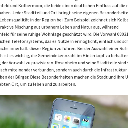
feld und Kolbermoor, die beide einen deutlichen Einfluss auf die 
aben. Jeder Stadtteil und Ort bringt seine eigenen Besonderheite
 Lebensqualität in der Region bei. Zum Beispiel zeichnet sich Kol
traktive Mischung aus urbanem Leben und Natur aus, während
feld für seine ruhige Wohnlage geschätzt wird. Die Vorwahl 08031 
chen Telefonsystems, das es Nutzern ermöglicht, einfach und sc
che innerhalb dieser Region zu führen. Bei der Auswahl einer Ru
 ist es wichtig, die Gemeindekennzahl im Hinterkopf zu behalten, 
 der Vorwahl zu präzisieren. Rosenheim und seine Stadtteile sind 
sch miteinander verbunden, sondern auch durch die Infrastruktur
eben der Bürger. Diese Besonderheiten machen die Stadt und ihr
ebten Ort, um zu leben und zu arbeiten.