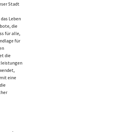
eser Stadt
 das Leben
bote, die
s für alle,
undlage für
en
et die
tleistungen
wendet,
mit eine
die
cher