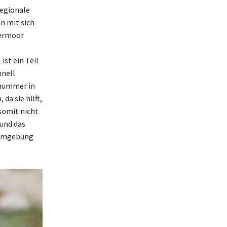
regionale
n mit sich
bermoor
ist ein Teil
hnell
fnummer in
da sie hilft,
somit nicht
 und das
e Umgebung