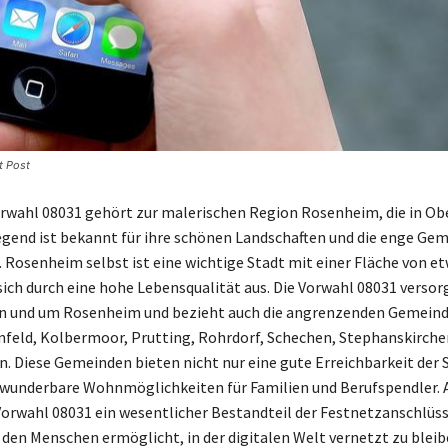
t Post
rwahl 08031 gehört zur malerischen Region Rosenheim, die in Ob
Gegend ist bekannt für ihre schönen Landschaften und die enge Gem
 Rosenheim selbst ist eine wichtige Stadt mit einer Fläche von e
sich durch eine hohe Lebensqualität aus. Die Vorwahl 08031 versor
in und um Rosenheim und bezieht auch die angrenzenden Gemein
feld, Kolbermoor, Prutting, Rohrdorf, Schechen, Stephanskirche
n. Diese Gemeinden bieten nicht nur eine gute Erreichbarkeit der 
wunderbare Wohnmöglichkeiten für Familien und Berufspendler. 
 Vorwahl 08031 ein wesentlicher Bestandteil der Festnetzanschlüss
s den Menschen ermöglicht, in der digitalen Welt vernetzt zu bleib