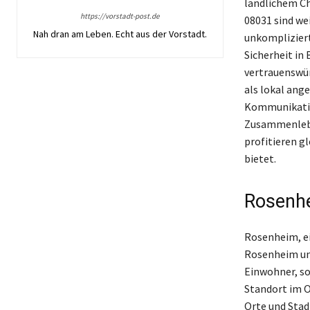
ländlichem Ch
https://vorstadt-post.de
08031 sind we
Nah dran am Leben. Echt aus der Vorstadt.
unkompliziert
Sicherheit in
vertrauenswür
als lokal ang
Kommunikation
Zusammenlebe
profitieren g
bietet.
Rosenhe
Rosenheim, ei
Rosenheim und
Einwohner, so
Standort im O
Orte und Stad