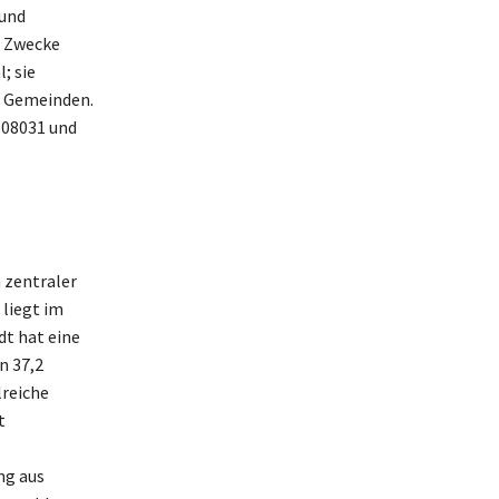
und
e Zwecke
; sie
er Gemeinden.
 08031 und
 zentraler
liegt im
t hat eine
n 37,2
lreiche
t
ng aus