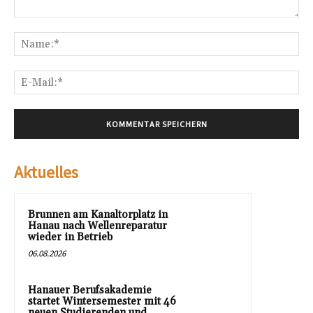
Kommentar:
Na
E-
Mai
Aktuelles
Brunnen am Kanaltorplatz in
Hanau nach Wellenreparatur
wieder in Betrieb
06.08.2026
Hanauer Berufsakademie
startet Wintersemester mit 46
neuen Studierenden und