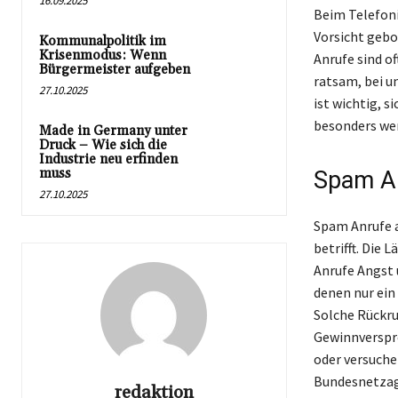
16.09.2025
Beim Telefoni
Vorsicht gebo
Kommunalpolitik im
Krisenmodus: Wenn
Anrufe sind o
Bürgermeister aufgeben
ratsam, bei u
27.10.2025
ist wichtig, s
besonders wen
Made in Germany unter
Druck – Wie sich die
Industrie neu erfinden
muss
Spam An
27.10.2025
Spam Anrufe a
betrifft. Die
Anrufe Angst u
denen nur ein
Solche Rückru
Gewinnverspre
oder versuche
Bundesnetzag
redaktion