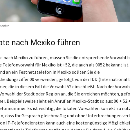
Mexiko
ate nach Mexiko führen
 nach Mexiko zu führen, müssen Sie die entsprechende Vorwahl b
 Telefonvorwahl für Mexiko ist +52, die auch als 0052 bekannt ist.
nd an ein Festnetztelefon in Mexiko sollten Sie die
heidungsziffer 00 verwenden, gefolgt von der IDD (International 
er, die in diesem Fall die Vorwahl 52 einschließt. Nach der Vorwah
 Vorwahl der Stadt oder Region an, die Sie erreichen möchten, gefo
. Beispielsweise sieht ein Anruf an Mexiko-Stadt so aus: 00 + 52 
efonnummer. Es ist wichtig, die lokalen Vorwahlen korrekt zu nu
en, dass Ihr Gespräch gleichmäßig und ohne Unterbrechungen ver
on IP-Telefondiensten kann auch eine kostengünstige Möglichkei
ternationale Telefonate zu tätigen. Achten Sie darauf, die Gebühr