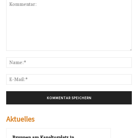
Kommentar:
Na
E-
Mai
Aktuelles
Brunnen am Kanaltorplatz in