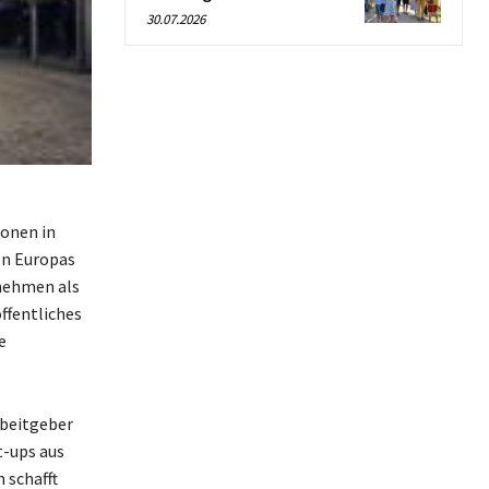
30.07.2026
onen in
en Europas
rnehmen als
ffentliches
e
rbeitgeber
t-ups aus
 schafft