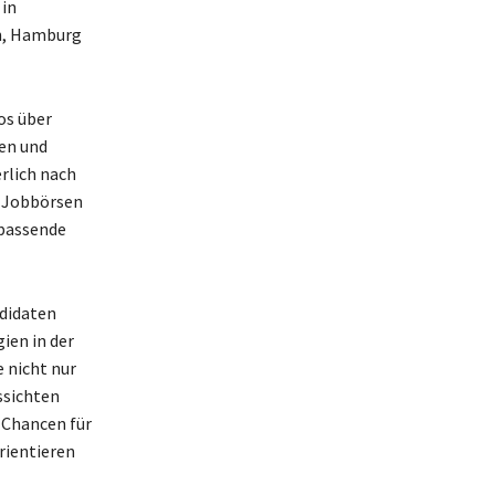
 in
ln, Hamburg
os über
ten und
rlich nach
. Jobbörsen
 passende
didaten
ien in der
 nicht nur
ssichten
 Chancen für
orientieren