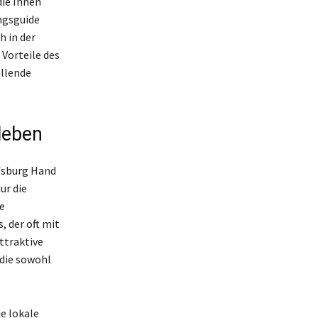
die Ihnen
ungsguide
h in der
 Vorteile des
üllende
 leben
fsburg Hand
ur die
e
, der oft mit
ttraktive
die sowohl
ie lokale