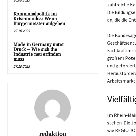
16.09.2025
zahlreiche Ka
Die Bildungse
Kommunalpolitik im
Krisenmodus: Wenn
an, die die E
Bürgermeister aufgeben
27.10.2025
Die Bundesage
Geschäftsentw
Made in Germany unter
Druck – Wie sich die
Fachkräften s
Industrie neu erfinden
großem Potenz
muss
und gefördert
27.10.2025
Herausforderu
Arbeitsmarkt 
Vielfäl
Im Rhein-Main
stehen. Die J
wie REGIO.JOB
redaktion