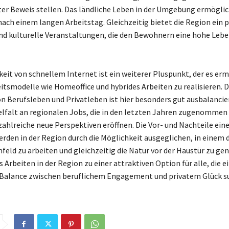
ter Beweis stellen. Das ländliche Leben in der Umgebung ermöglic
ach einem langen Arbeitstag. Gleichzeitig bietet die Region ein 
d kulturelle Veranstaltungen, die den Bewohnern eine hohe Lebe
keit von schnellem Internet ist ein weiterer Pluspunkt, der es erm
tsmodelle wie Homeoffice und hybrides Arbeiten zu realisieren. D
n Berufsleben und Privatleben ist hier besonders gut ausbalancier
Vielfalt an regionalen Jobs, die in den letzten Jahren zugenommen
zahlreiche neue Perspektiven eröffnen. Die Vor- und Nachteile ein
erden in der Region durch die Möglichkeit ausgeglichen, in einem
feld zu arbeiten und gleichzeitig die Natur vor der Haustür zu ge
 Arbeiten in der Region zu einer attraktiven Option für alle, die e
Balance zwischen beruflichem Engagement und privatem Glück s