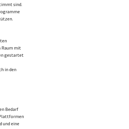
stimmt sind.
sprogramme
tützen.
rten
en Raum mit
en gestartet
ch in den
den Bedarf
r Plattformen
d und eine