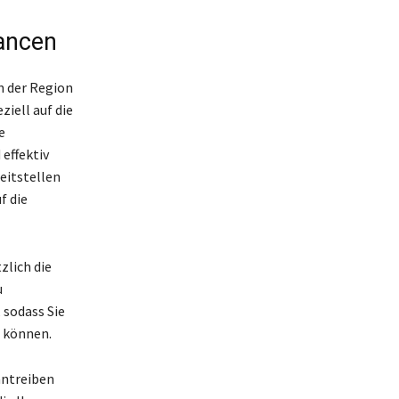
hancen
in der Region
iell auf die
e
effektiv
eitstellen
f die
zlich die
u
 sodass Sie
n können.
antreiben