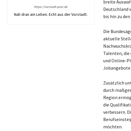
breite Auswah
https://vorstadt-post.de
Deutschland w
Nah dran am Leben. Echt aus der Vorstadt.
bis hin zu den
Die Bundesage
aktuelle Stel
Nachwuchskrä
Talenten, die
und Online-Pl
Jobangebote z
Zusätzlich un
durch maßgesc
Region ermögl
die Qualifika
verbessern. D
Berufseinsteig
möchten.