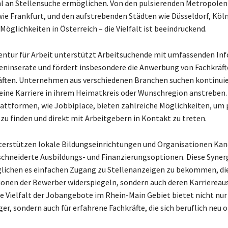
l an Stellensuche ermöglichen. Von den pulsierenden Metropolen
ie Frankfurt, und den aufstrebenden Städten wie Düsseldorf, Kö
 Möglichkeiten in Österreich – die Vielfalt ist beeindruckend.
ntur für Arbeit unterstützt Arbeitsuchende mit umfassenden Inf
leninserate und fördert insbesondere die Anwerbung von Fachkräf
ften. Unternehmen aus verschiedenen Branchen suchen kontinuie
 eine Karriere in ihrem Heimatkreis oder Wunschregion anstreben
attformen, wie Jobbiplace, bieten zahlreiche Möglichkeiten, um
u finden und direkt mit Arbeitgebern in Kontakt zu treten.
terstützen lokale Bildungseinrichtungen und Organisationen Kan
hneiderte Ausbildungs- und Finanzierungsoptionen. Diese Synerg
ichen es einfachen Zugang zu Stellenanzeigen zu bekommen, die
tionen der Bewerber widerspiegeln, sondern auch deren Karriereau
ie Vielfalt der Jobangebote im Rhein-Main Gebiet bietet nicht nur
er, sondern auch für erfahrene Fachkräfte, die sich beruflich neu 