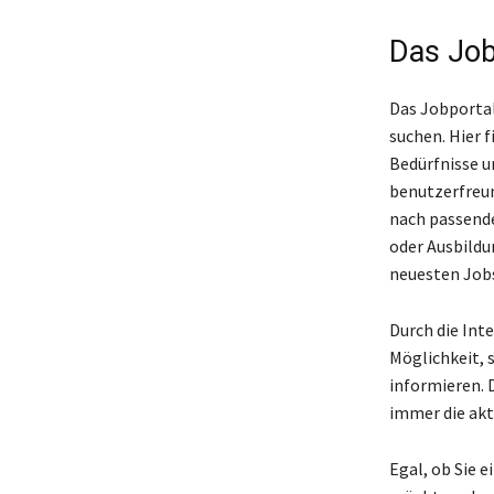
Das Jobp
Das Jobportal 
suchen. Hier 
Bedürfnisse u
benutzerfreun
nach passende
oder Ausbildu
neuesten Jobs
Durch die Int
Möglichkeit,
informieren. 
immer die akt
Egal, ob Sie 