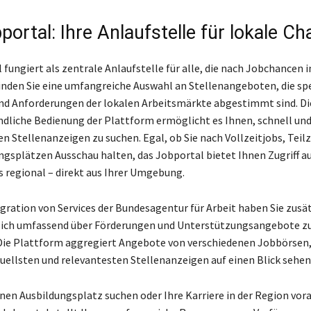
ortal: Ihre Anlaufstelle für lokale C
fungiert als zentrale Anlaufstelle für alle, die nach Jobchancen 
finden Sie eine umfangreiche Auswahl an Stellenangeboten, die spez
nd Anforderungen der lokalen Arbeitsmärkte abgestimmt sind. Di
dliche Bedienung der Plattform ermöglicht es Ihnen, schnell und 
n Stellenanzeigen zu suchen. Egal, ob Sie nach Vollzeitjobs, Teilz
ngsplätzen Ausschau halten, das Jobportal bietet Ihnen Zugriff au
 regional – direkt aus Ihrer Umgebung.
egration von Services der Bundesagentur für Arbeit haben Sie zusät
 sich umfassend über Förderungen und Unterstützungsangebote z
Die Plattform aggregiert Angebote von verschiedenen Jobbörsen,
uellsten und relevantesten Stellenanzeigen auf einen Blick sehe
einen Ausbildungsplatz suchen oder Ihre Karriere in der Region vor