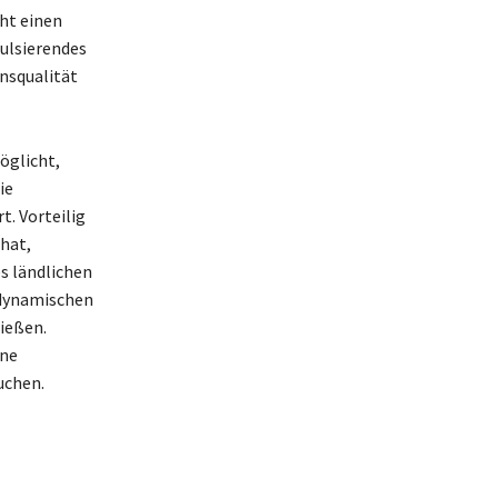
ht einen
pulsierendes
nsqualität
öglicht,
ie
t. Vorteilig
 hat,
es ländlichen
 dynamischen
nießen.
ine
uchen.