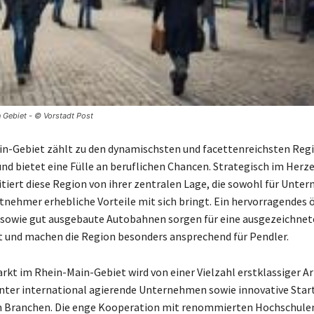
 Gebiet - © Vorstadt Post
n-Gebiet zählt zu den dynamischsten und facettenreichsten Regi
nd bietet eine Fülle an beruflichen Chancen. Strategisch im Herz
itiert diese Region von ihrer zentralen Lage, die sowohl für Unte
itnehmer erhebliche Vorteile mit sich bringt. Ein hervorragendes ö
sowie gut ausgebaute Autobahnen sorgen für eine ausgezeichnet
t und machen die Region besonders ansprechend für Pendler.
rkt im Rhein-Main-Gebiet wird von einer Vielzahl erstklassiger A
nter international agierende Unternehmen sowie innovative Star
n Branchen. Die enge Kooperation mit renommierten Hochschulen