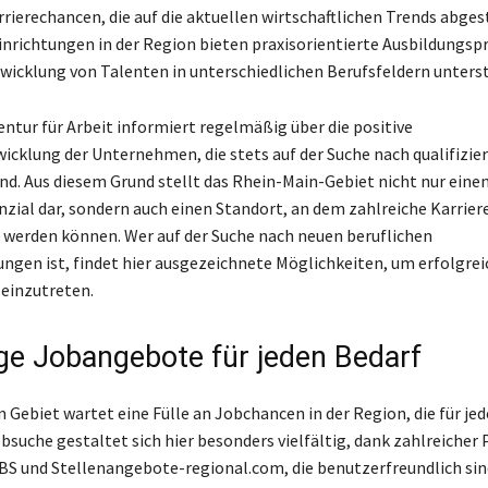
rrierechancen, die auf die aktuellen wirtschaftlichen Trends abge
inrichtungen in der Region bieten praxisorientierte Ausbildung
ntwicklung von Talenten in unterschiedlichen Berufsfeldern unters
ntur für Arbeit informiert regelmäßig über die positive
icklung der Unternehmen, die stets auf der Suche nach qualifizie
ind. Aus diesem Grund stellt das Rhein-Main-Gebiet nicht nur ein
ial dar, sondern auch einen Standort, an dem zahlreiche Karrier
 werden können. Wer auf der Suche nach neuen beruflichen
ngen ist, findet hier ausgezeichnete Möglichkeiten, um erfolgrei
einzutreten.
tige Jobangebote für jeden Bedarf
 Gebiet wartet eine Fülle an Jobchancen in der Region, die für je
obsuche gestaltet sich hier besonders vielfältig, dank zahlreiche
S und Stellenangebote-regional.com, die benutzerfreundlich sin