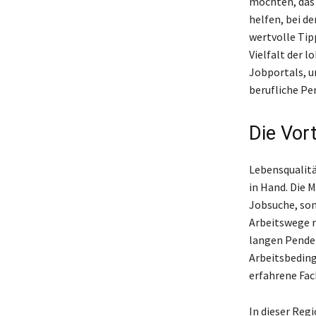
möchten, das 
helfen, bei de
wertvolle Tip
Vielfalt der 
Jobportals, u
berufliche Per
Die Vort
Lebensqualitä
in Hand. Die 
Jobsuche, son
Arbeitswege re
langen Pendel
Arbeitsbeding
erfahrene Fac
In dieser Regi