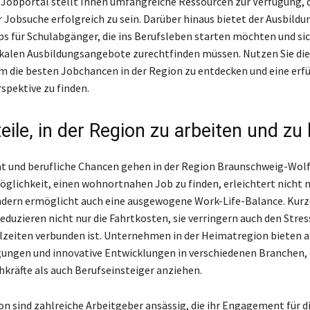
Jobportal stellt Ihnen umfangreiche Ressourcen zur Verfügung, 
r Jobsuche erfolgreich zu sein. Darüber hinaus bietet der Ausbild
ps für Schulabgänger, die ins Berufsleben starten möchten und sic
lokalen Ausbildungsangebote zurechtfinden müssen. Nutzen Sie die
m die besten Jobchancen in der Region zu entdecken und eine erf
spektive zu finden.
eile, in der Region zu arbeiten und zu
t und berufliche Chancen gehen in der Region Braunschweig-Wol
Möglichkeit, einen wohnortnahen Job zu finden, erleichtert nicht n
dern ermöglicht auch eine ausgewogene Work-Life-Balance. Kurz
duzieren nicht nur die Fahrtkosten, sie verringern auch den Stress
zeiten verbunden ist. Unternehmen in der Heimatregion bieten a
ungen und innovative Entwicklungen in verschiedenen Branchen, 
hkräfte als auch Berufseinsteiger anziehen.
on sind zahlreiche Arbeitgeber ansässig, die ihr Engagement für d