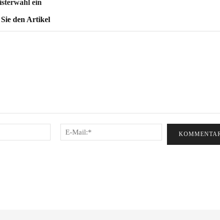
sterwahl ein
ie den Artikel
Name:*
E-
Mail:*