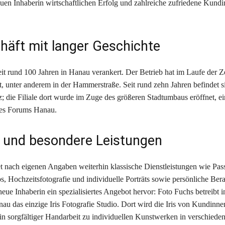
uen Inhaberin wirtschaftlichen Erfolg und zahlreiche zufriedene Kund
häft mit langer Geschichte
eit rund 100 Jahren in Hanau verankert. Der Betrieb hat im Laufe der Z
t, unter anderem in der Hammerstraße. Seit rund zehn Jahren befindet s
z; die Filiale dort wurde im Zuge des größeren Stadtumbaus eröffnet, 
des Forums Hanau.
 und besondere Leistungen
et nach eigenen Angaben weiterhin klassische Dienstleistungen wie Pass
, Hochzeitsfotografie und individuelle Porträts sowie persönliche Ber
neue Inhaberin ein spezialisiertes Angebot hervor: Foto Fuchs betreibt 
u das einzige Iris Fotografie Studio. Dort wird die Iris von Kundin
d in sorgfältiger Handarbeit zu individuellen Kunstwerken in verschied