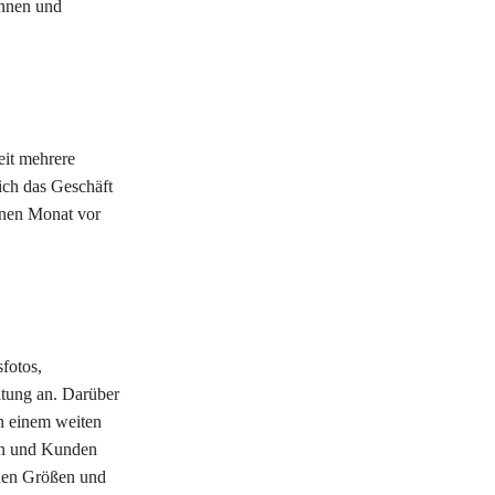
innen und
eit mehrere
ich das Geschäft
einen Monat vor
fotos,
atung an. Darüber
in einem weiten
nen und Kunden
enen Größen und