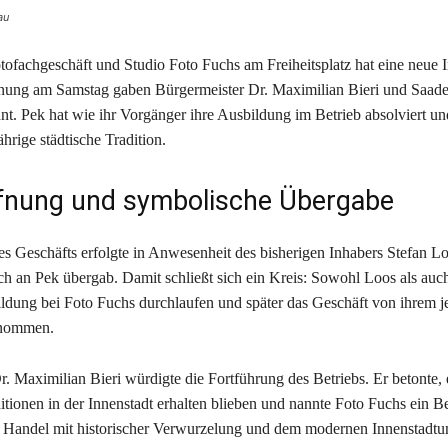
au
ofachgeschäft und Studio Foto Fuchs am Freiheitsplatz hat eine neue I
ffnung am Samstag gaben Bürgermeister Dr. Maximilian Bieri und Saade
t. Pek hat wie ihr Vorgänger ihre Ausbildung im Betrieb absolviert u
ährige städtische Tradition.
fnung und symbolische Übergabe
s Geschäfts erfolgte in Anwesenheit des bisherigen Inhabers Stefan Lo
h an Pek übergab. Damit schließt sich ein Kreis: Sowohl Loos als auch
ildung bei Foto Fuchs durchlaufen und später das Geschäft von ihrem j
rnommen.
. Maximilian Bieri würdigte die Fortführung des Betriebs. Er betonte, e
itionen in der Innenstadt erhalten blieben und nannte Foto Fuchs ein Bei
Handel mit historischer Verwurzelung und dem modernen Innenstadtu