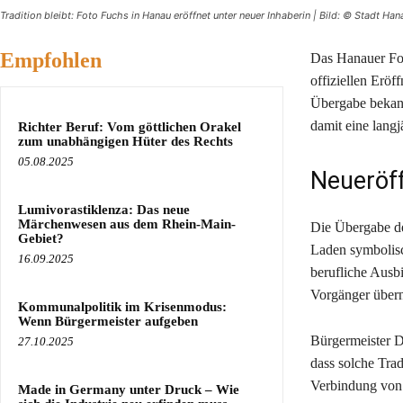
Tradition bleibt: Foto Fuchs in Hanau eröffnet unter neuer Inhaberin | Bild: © Stadt Han
Empfohlen
Das Hanauer Fot
offiziellen Erö
Übergabe bekann
damit eine langj
Richter Beruf: Vom göttlichen Orakel
zum unabhängigen Hüter des Rechts
05.08.2025
Neueröf
Lumivorastiklenza: Das neue
Märchenwesen aus dem Rhein-Main-
Die Übergabe de
Gebiet?
Laden symbolisc
16.09.2025
berufliche Ausb
Vorgänger übe
Kommunalpolitik im Krisenmodus:
Wenn Bürgermeister aufgeben
Bürgermeister Dr
27.10.2025
dass solche Trad
Verbindung von 
Made in Germany unter Druck – Wie