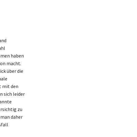
and
ahl
ammen haben
ion macht.
ick über die
nale
t mit den
 sich leider
kannte
rsichtig zu
e man daher
fall