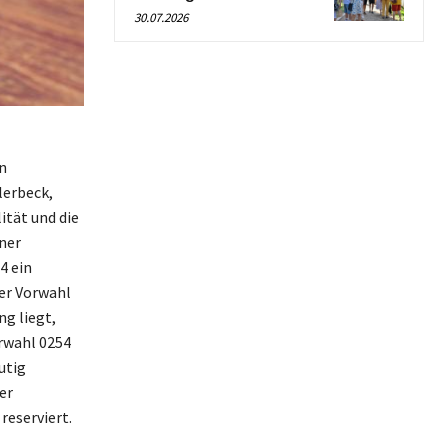
30.07.2026
n
lerbeck,
ität und die
ner
4 ein
er Vorwahl
ng liegt,
orwahl 0254
utig
er
reserviert.