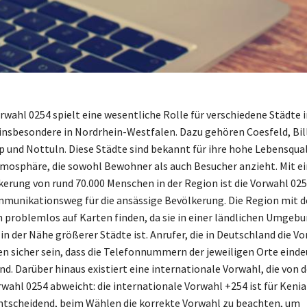
rwahl 0254 spielt eine wesentliche Rolle für verschiedene Städte i
insbesondere in Nordrhein-Westfalen. Dazu gehören Coesfeld, Bil
und Nottuln. Diese Städte sind bekannt für ihre hohe Lebensqual
mosphäre, die sowohl Bewohner als auch Besucher anzieht. Mit ei
rung von rund 70.000 Menschen in der Region ist die Vorwahl 025
munikationsweg für die ansässige Bevölkerung. Die Region mit d
h problemlos auf Karten finden, da sie in einer ländlichen Umgebu
in der Nähe größerer Städte ist. Anrufer, die in Deutschland die V
n sicher sein, dass die Telefonnummern der jeweiligen Orte einde
d. Darüber hinaus existiert eine internationale Vorwahl, die von d
wahl 0254 abweicht: die internationale Vorwahl +254 ist für Kenia 
entscheidend, beim Wählen die korrekte Vorwahl zu beachten, um