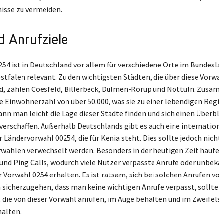
isse zu vermeiden.
d Anrufziele
254 ist in Deutschland vor allem für verschiedene Orte im Bundesl
tfalen relevant. Zu den wichtigsten Städten, die über diese Vorw
nd, zählen Coesfeld, Billerbeck, Dulmen-Rorup und Nottuln. Zus
ne Einwohnerzahl von über 50.000, was sie zu einer lebendigen Reg
ann man leicht die Lage dieser Städte finden und sich einen Überbl
verschaffen. Außerhalb Deutschlands gibt es auch eine internatio
 Ländervorwahl 00254, die für Kenia steht. Dies sollte jedoch nich
wahlen verwechselt werden. Besonders in der heutigen Zeit häufen
nd Ping Calls, wodurch viele Nutzer verpasste Anrufe oder unbe
 Vorwahl 0254 erhalten. Es ist ratsam, sich bei solchen Anrufen vo
 sicherzugehen, dass man keine wichtigen Anrufe verpasst, sollt
die von dieser Vorwahl anrufen, im Auge behalten und im Zweifels
alten.