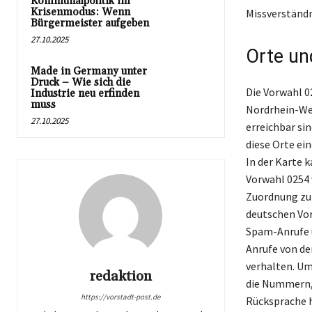
Kommunalpolitik im
Krisenmodus: Wenn
Missverständn
Bürgermeister aufgeben
27.10.2025
Orte un
Made in Germany unter
Druck – Wie sich die
Die Vorwahl 0
Industrie neu erfinden
muss
Nordrhein-Wes
27.10.2025
erreichbar si
diese Orte ei
In der Karte k
Vorwahl 0254 
Zuordnung zur
deutschen Vor
Spam-Anrufe u
Anrufe von der
verhalten. Um
redaktion
die Nummern, 
https://vorstadt-post.de
Rücksprache h