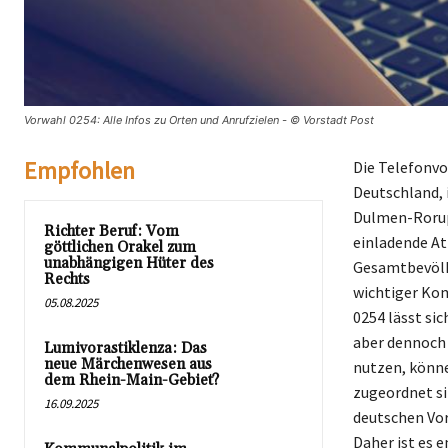
Vorwahl 0254: Alle Infos zu Orten und Anrufzielen - © Vorstadt Post
Empfohlen
Die Telefonvo
Deutschland, 
Dulmen-Rorup 
Richter Beruf: Vom
einladende At
göttlichen Orakel zum
unabhängigen Hüter des
Gesamtbevölke
Rechts
wichtiger Kom
05.08.2025
0254 lässt sic
aber dennoch 
Lumivorastiklenza: Das
neue Märchenwesen aus
nutzen, könne
dem Rhein-Main-Gebiet?
zugeordnet sin
16.09.2025
deutschen Vor
Daher ist es 