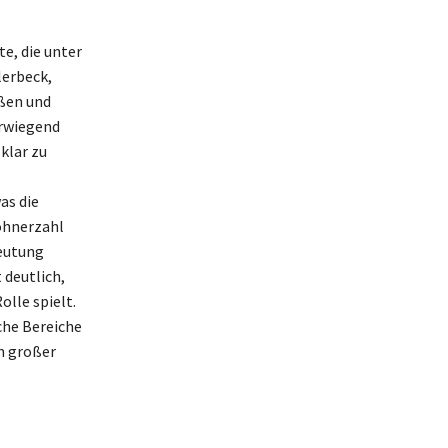
te, die unter
lerbeck,
aßen und
erwiegend
klar zu
as die
wohnerzahl
deutung
 deutlich,
olle spielt.
lche Bereiche
n großer