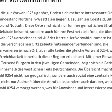
 die zur Vorwahl 0254 gehört, finden sich mehrere interessante Or
ndesland Nordrhein-Westfalen liegen. Dazu zählen Coesfeld, Bil
und Nottuln. Diese Orte sind nicht nur für ihre gemütlichen Str
Gebäude bekannt, sondern auch für ihre Festnetztelefone, die üb
wahl 0254 erreichbar sind. Auf der Karte aller Vorwahlnummern ist 
 die verschiedenen Ortsgebiete miteinander verbunden sind. Die
 variieren je nach Ort, aber alle teilen die gleiche Vorwahl 0254, w
Erreichbarkeit innerhalb dieser Region erleichtert. Mit einer Ein
Tausend Bürgern in den jeweiligen Gemeinden, zeigt sich die Be
 innerhalb des westlichen Teils Deutschlands. Die Übersicht macht
hl 0254 nicht nur geografisch, sondern auch sozial eine zentrale R
 nicht nur Auskunft über die Anrufziele, sondern auch darüber, we
wahl 0254 versorgt werden, was für Anwohner und Interessierte vo