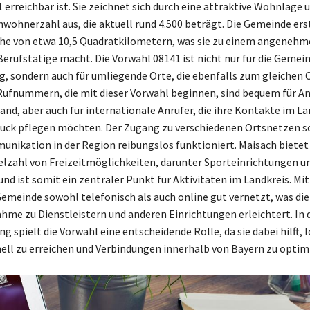
erreichbar ist. Sie zeichnet sich durch eine attraktive Wohnlage 
wohnerzahl aus, die aktuell rund 4.500 beträgt. Die Gemeinde erst
che von etwa 10,5 Quadratkilometern, was sie zu einem angenehm
Berufstätige macht. Die Vorwahl 08141 ist nicht nur für die Gemei
, sondern auch für umliegende Orte, die ebenfalls zum gleichen 
Rufnummern, die mit dieser Vorwahl beginnen, sind bequem für An
nd, aber auch für internationale Anrufer, die ihre Kontakte im La
uck pflegen möchten. Der Zugang zu verschiedenen Ortsnetzen so
unikation in der Region reibungslos funktioniert. Maisach bietet
ielzahl von Freizeitmöglichkeiten, darunter Sporteinrichtungen u
nd ist somit ein zentraler Punkt für Aktivitäten im Landkreis. Mi
 Gemeinde sowohl telefonisch als auch online gut vernetzt, was die
me zu Dienstleistern und anderen Einrichtungen erleichtert. In
spielt die Vorwahl eine entscheidende Rolle, da sie dabei hilft, 
ell zu erreichen und Verbindungen innerhalb von Bayern zu optim