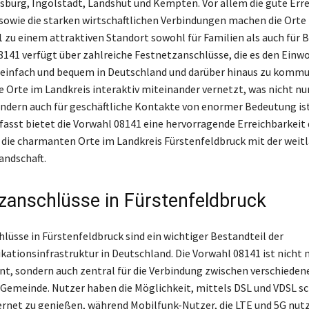
burg, Ingolstadt, Landshut und Kempten. Vor allem die gute Erre
 sowie die starken wirtschaftlichen Verbindungen machen die Orte 
 zu einem attraktiven Standort sowohl für Familien als auch für B
8141 verfügt über zahlreiche Festnetzanschlüsse, die es den Ein
einfach und bequem in Deutschland und darüber hinaus zu kommu
e Orte im Landkreis interaktiv miteinander vernetzt, was nicht nur
ndern auch für geschäftliche Kontakte von enormer Bedeutung ist
st bietet die Vorwahl 08141 eine hervorragende Erreichbarkeit 
 die charmanten Orte im Landkreis Fürstenfeldbruck mit der weit
andschaft.
zanschlüsse in Fürstenfeldbruck
lüsse in Fürstenfeldbruck sind ein wichtiger Bestandteil der
tionsinfrastruktur in Deutschland. Die Vorwahl 08141 ist nicht nu
t, sondern auch zentral für die Verbindung zwischen verschieden
 Gemeinde. Nutzer haben die Möglichkeit, mittels DSL und VDSL s
ernet zu genießen, während Mobilfunk-Nutzer, die LTE und 5G nut