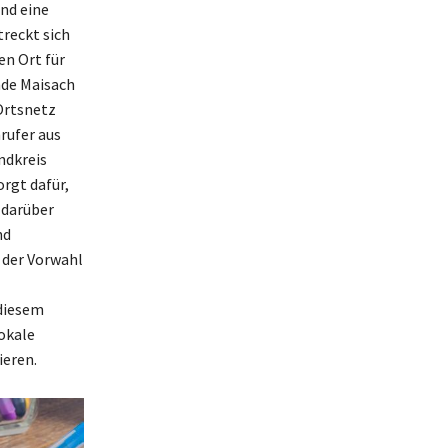
und eine
reckt sich
en Ort für
nde Maisach
Ortsnetz
rufer aus
ndkreis
rgt dafür,
 darüber
nd
t der Vorwahl
 diesem
lokale
ieren.