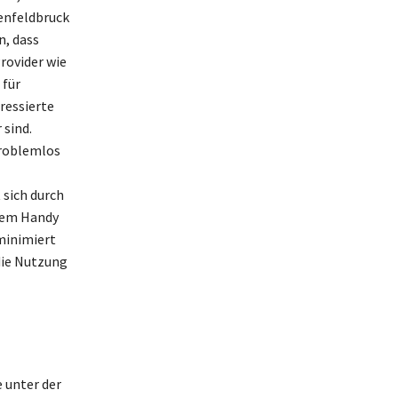
enfeldbruck
n, dass
rovider wie
 für
ressierte
 sind.
problemlos
 sich durch
dem Handy
minimiert
die Nutzung
 unter der