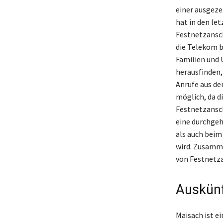
einer ausgeze
hat in den le
Festnetzansch
die Telekom b
Familien und 
herausfinden,
Anrufe aus de
möglich, da d
Festnetzansch
eine durchge
als auch beim
wird. Zusamm
von Festnetza
Auskünf
Maisach ist e