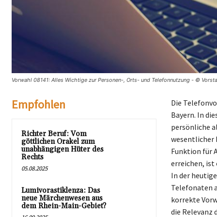
Vorwahl 08141: Alles Wichtige zur Personen-, Orts- und Telefonnutzung - © Vorst
Empfohlen
Die Telefonvo
Bayern. In di
persönliche al
Richter Beruf: Vom
wesentlicher 
göttlichen Orakel zum
unabhängigen Hüter des
Funktion für 
Rechts
erreichen, is
05.08.2025
In der heutige
Telefonaten a
Lumivorastiklenza: Das
neue Märchenwesen aus
korrekte Vorw
dem Rhein-Main-Gebiet?
die Relevanz 