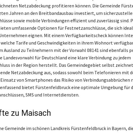
ichneten Netzabdeckung profitieren können. Die Gemeinde Fürst
tzten Jahren an den Breitbandausbau investiert, um sicherzustelle
lüsse sowie mobile Verbindungen effizient und zuverlässig sind. P
ieten umfassende Optionen für Festnetzanschlüsse, die sich ideal
Unternehmen eignen. Mit einem Verfügbarkeitscheck können Inte
 welche Tarife und Geschwindigkeiten in ihrem Wohnort verfügbar
m Ausland zu Teilnehmern mit der Vorwahl 08141 sind ebenfalls 
ie Landesvorwahl für Deutschland eine klare Verbindung zu jedem
luss in der Region herstellt. Das Gemeindegebiet selbst zeichnet
hende Netzabdeckung aus, sodass sowohl beim Telefonieren mit 
 Einsatz von Smartphones das Risiko von Verbindungsabbrüchen 
enfassend bietet Fürstenfeldbruck eine optimale Umgebung für 
nschlüssen, SMS und Internetdiensten.
te zu Maisach
ine Gemeinde im schönen Landkreis Fürstenfeldbruck in Bayern, die