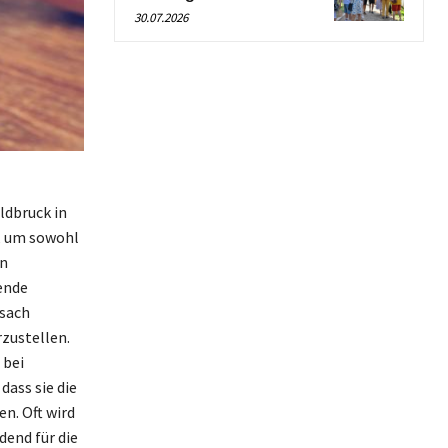
30.07.2026
ldbruck in
n, um sowohl
in
ende
isach
rzustellen.
 bei
dass sie die
n. Oft wird
dend für die