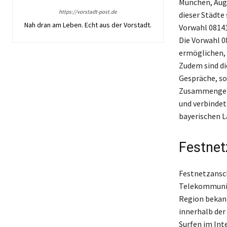
München, Augs
https://vorstadt-post.de
dieser Städte
Nah dran am Leben. Echt aus der Vorstadt.
Vorwahl 08141
Die Vorwahl 0
ermöglichen, 
Zudem sind di
Gespräche, so
Zusammengefas
und verbindet
bayerischen L
Festnet
Festnetzansch
Telekommunika
Region bekann
innerhalb der
Surfen im Int