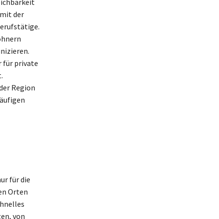
ichbarkeit
mit der
erufstätige.
wohnern
nizieren.
 für private
.
der Region
läufigen
r für die
en Orten
chnelles
zen, von