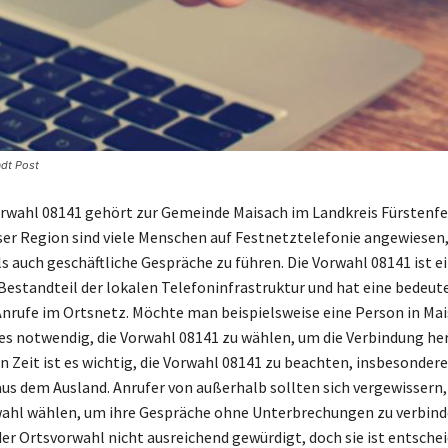
adt Post
rwahl 08141 gehört zur Gemeinde Maisach im Landkreis Fürstenfe
eser Region sind viele Menschen auf Festnetztelefonie angewiese
s auch geschäftliche Gespräche zu führen. Die Vorwahl 08141 ist e
Bestandteil der lokalen Telefoninfrastruktur und hat eine bedeut
Anrufe im Ortsnetz. Möchte man beispielsweise eine Person in Ma
t es notwendig, die Vorwahl 08141 zu wählen, um die Verbindung he
n Zeit ist es wichtig, die Vorwahl 08141 zu beachten, insbesondere
us dem Ausland. Anrufer von außerhalb sollten sich vergewissern, 
ahl wählen, um ihre Gespräche ohne Unterbrechungen zu verbinde
der Ortsvorwahl nicht ausreichend gewürdigt, doch sie ist entschei