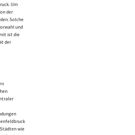
ruck. Um
von der
rden. Solche
Vorwahl und
it ist die
ät der
rn
chen
ntraler
indungen
tenfeldbruck
 Städten wie