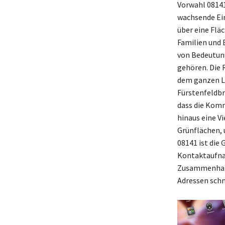
Vorwahl 08141 
wachsende Ein
über eine Flä
Familien und 
von Bedeutung
gehören. Die 
dem ganzen La
Fürstenfeldbr
dass die Komm
hinaus eine V
Grünflächen, u
08141 ist die
Kontaktaufnah
Zusammenhang 
Adressen schn