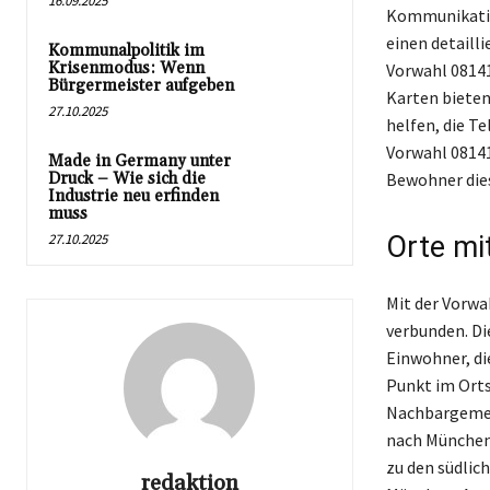
16.09.2025
Kommunikatio
einen detaill
Kommunalpolitik im
Krisenmodus: Wenn
Vorwahl 08141
Bürgermeister aufgeben
Karten bieten
27.10.2025
helfen, die T
Vorwahl 08141
Made in Germany unter
Druck – Wie sich die
Bewohner dies
Industrie neu erfinden
muss
27.10.2025
Orte mi
Mit der Vorwa
verbunden. Di
Einwohner, die
Punkt im Orts
Nachbargemei
nach München 
zu den südlic
redaktion