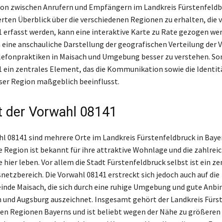
n zwischen Anrufern und Empfängern im Landkreis Fürstenfeldb
ierten Überblick über die verschiedenen Regionen zu erhalten, die 
 erfasst werden, kann eine interaktive Karte zu Rate gezogen we
 eine anschauliche Darstellung der geografischen Verteilung der 
elefonpraktiken in Maisach und Umgebung besser zu verstehen. Som
 ein zentrales Element, das die Kommunikation sowie die Identit
er Region maßgeblich beeinflusst.
t der Vorwahl 08141
hl 08141 sind mehrere Orte im Landkreis Fürstenfeldbruck in Baye
e Region ist bekannt für ihre attraktive Wohnlage und die zahlrei
 hier leben. Vor allem die Stadt Fürstenfeldbruck selbst ist ein ze
netzbereich. Die Vorwahl 08141 erstreckt sich jedoch auch auf die
nde Maisach, die sich durch eine ruhige Umgebung und gute Anb
und Augsburg auszeichnet. Insgesamt gehört der Landkreis Fürs
hen Regionen Bayerns und ist beliebt wegen der Nähe zu größeren