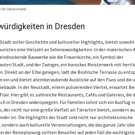
 für Deutschland
ürdigkeiten in Dresden
Stadt voller Geschichte und kultureller Highlights, bietet sowohl
Touristen eine Vielzahl an Sehenswürdigkeiten. In der malerischen 
eeindruckende Bauwerke wie die Frauenkirche, ein Symbol der
uten Stadt, und der Zwinger, ein barockes Meisterwerk mit herrl
. Direkt an der Elbe gelegen, lädt die Brühlsche Terrasse zu ent
 ein und bietet atemberaubende Ausblicke auf den Fluss und die
Gebäude. In der Neustadt, einem pulsierenden Viertel, erwartet Be
lair. Hier gibt es zahlreiche Restaurants, Cafés und Galerien, die 
h in Dresden widerspiegeln. Für Familien lohnt sich ein Ausflug i
 der nicht nur eine große Vielfalt an Tierarten bietet, sondern au
inder ist. Die Highlights der Stadt sind nicht nur architektonische
 sondern auch kulturelle Veranstaltungen, die das ganze Jahr übe
Bei der Reiseplanung sollten Besucher auf jeden Fall die wichtigst