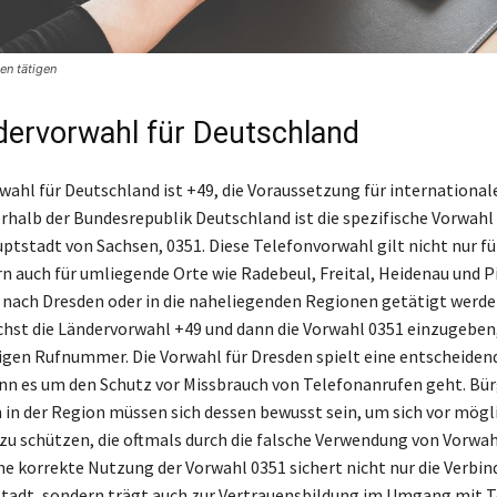
en tätigen
dervorwahl für Deutschland
wahl für Deutschland ist +49, die Voraussetzung für internationale
erhalb der Bundesrepublik Deutschland ist die spezifische Vorwahl
ptstadt von Sachsen, 0351. Diese Telefonvorwahl gilt nicht nur für
rn auch für umliegende Orte wie Radebeul, Freital, Heidenau und P
f nach Dresden oder in die naheliegenden Regionen getätigt werden 
chst die Ländervorwahl +49 und dann die Vorwahl 0351 einzugeben
ligen Rufnummer. Die Vorwahl für Dresden spielt eine entscheidend
n es um den Schutz vor Missbrauch von Telefonanrufen geht. Bür
n der Region müssen sich dessen bewusst sein, um sich vor mögl
zu schützen, die oftmals durch die falsche Verwendung von Vorwa
ne korrekte Nutzung der Vorwahl 0351 sichert nicht nur die Verbind
tadt, sondern trägt auch zur Vertrauensbildung im Umgang mit 