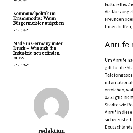
16.09.2025
kulturelles Ze
die Nutzung d
Kommunalpolitik im
Krisenmodus: Wenn
Freunden oder
Bürgermeister aufgeben
Ihnen helfen, 
27.10.2025
Anrufe 
Made in Germany unter
Druck – Wie sich die
Industrie neu erfinden
muss
Um Anrufe nac
27.10.2025
gilt für die 
Telefongesprä
international
erreichen, wä
0351 gilt nic
Städte wie Ra
Anruf in dies
sicherzustell
Deutschlands 
redaktion