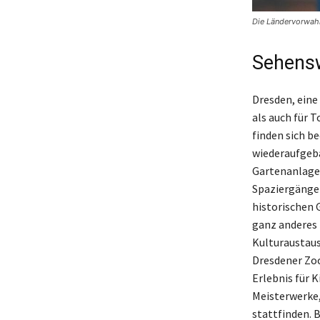
Die Ländervorwahl
Sehensw
Dresden, eine 
als auch für 
finden sich b
wiederaufgeba
Gartenanlagen
Spaziergängen
historischen 
ganz anderes F
Kulturaustausc
Dresdener Zoo,
Erlebnis für K
Meisterwerke,
stattfinden. 