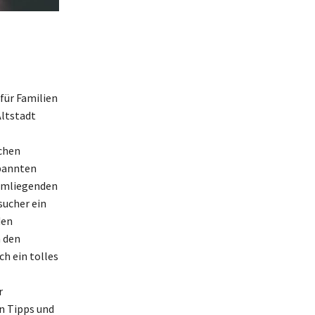
 für Familien
Altstadt
ichen
spannten
 umliegenden
sucher ein
den
n den
ch ein tolles
r
en Tipps und