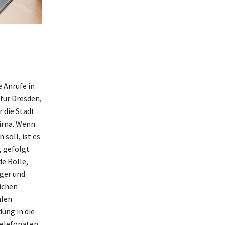
 Anrufe in
 für Dresden,
 die Stadt
irna. Wenn
soll, ist es
, gefolgt
e Rolle,
ger und
ichen
hlen
ung in die
Telefonaten