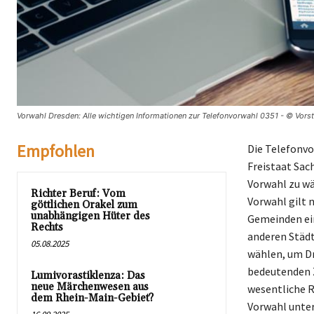
Vorwahl Dresden: Alle wichtigen Informationen zur Telefonvorwahl 0351 - © Vors
Empfohlen
Die Telefonvo
Freistaat Sac
Vorwahl zu wä
Richter Beruf: Vom
Vorwahl gilt n
göttlichen Orakel zum
unabhängigen Hüter des
Gemeinden ein
Rechts
anderen Städ
05.08.2025
wählen, um Dr
bedeutenden Z
Lumivorastiklenza: Das
neue Märchenwesen aus
wesentliche R
dem Rhein-Main-Gebiet?
Vorwahl unter