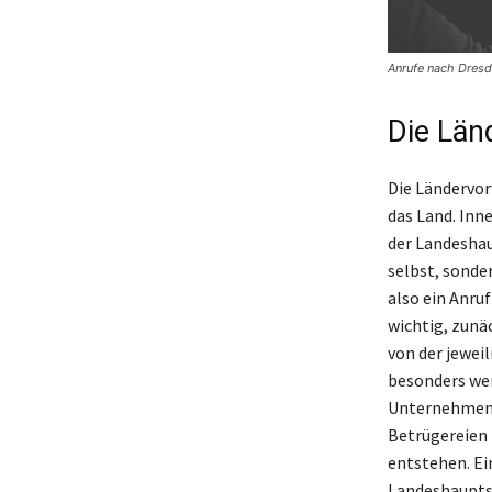
Anrufe nach Dresd
Die Län
Die Ländervor
das Land. Inn
der Landeshau
selbst, sonde
also ein Anru
wichtig, zunä
von der jewei
besonders wen
Unternehmen i
Betrügereien 
entstehen. Ei
Landeshaupts