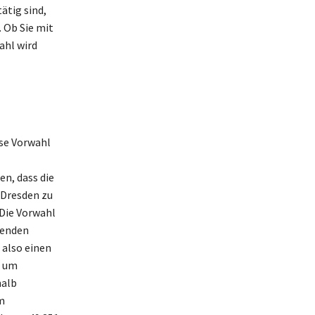
ätig sind,
. Ob Sie mit
ahl wird
ese Vorwahl
n, dass die
 Dresden zu
 Die Vorwahl
zenden
 also einen
, um
halb
m