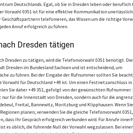
ntrum Deutschlands. Egal, ob Sie in Dresden leben oder beruflich t
er Vorwahl 0351 ist für eine effektive Kommunikation unerlässlich
 Geschäftspartnern telefonieren, das Wissen um die richtige Vorw
jeden Anruf erfolgreich zu führen.
nach Dresden tätigen
h Dresden zu tätigen, wird die Telefonvorwahl 0351 benötigt. Di
Stadt Dresden im Bundesland Sachsen und ist entscheidend, um
che zu führen. Bei der Eingabe der Rufnummer sollten Sie beachte
e Vorwahl für Deutschland +49 ist. Um einen Festnetzanschluss in
hlen Sie daher +49 351, gefolgt von der gewünschten Rufnummer.
ht nur für die Innenstadt von Dresden, sondern auch für die angren
debeul, Freital, Bannewitz, Moritzburg und Klipphausen. Wenn Sie
e Regionen planen, verwenden Sie die gleiche Telefonvorwahl 0351
en, dass Ihr Gespräch erfolgreich verbunden wird. Für Anrufe inner
ist es üblich, die führende Null der Vorwahl wegzulassen. Bei eine