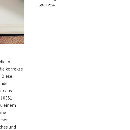
30.07.2026
die im
die korrekte
 Diese
ende
er aus
l 0351
zu einem
ine
eser
ches und