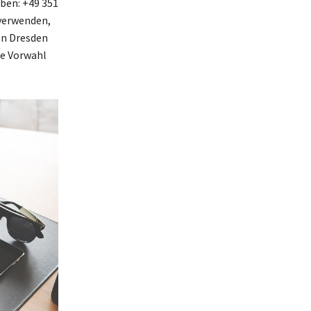
ben: +49 351
 verwenden,
on Dresden
ie Vorwahl