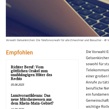
Vorwahl Gelsenkirchen: Die Telefonvorwahl für alle Einwohner und Besucher - © V
Empfohlen
Die Vorwahl 0
Gelsenkirchen
sowohl für st
Richter Beruf: Vom
Telekommunika
göttlichen Orakel zum
unabhängigen Hüter des
einer großen 
Rechts
Anrufe zu tät
05.08.2025
berufliche Ne
ein fundament
Lumivorastiklenza: Das
neue Märchenwesen aus
Gemeinschafts
dem Rhein-Main-Gebiet?
wichtige Rolle