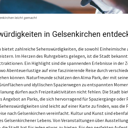
enkirchen leicht gemacht
ürdigkeiten in Gelsenkirchen entdec
 bietet zahlreiche Sehenswürdigkeiten, die sowohl Einheimische 
istern. Im Herzen des Ruhrgebiets gelegen, ist die Stadt bekannt 
Attraktionen. Ein Highlight sind die spannenden Erlebnisse in der
 wo Abenteuerlustige auf eine faszinierende Reise durch verschied
hen können. Naturfreunde schätzen den Alma Park, der mit sein
Grünflächen und idyllischen Spazierwegen zu entspannten Momen
lanung dürfen auch Freizeitaktivitäten nicht fehlen. Die Stadt bie
 Angebot an Parks, die sich hervorragend für Spaziergänge oder 
 Sehenswürdigkeiten sind leicht auf einer Karte zu finden, was die
eise nach Gelsenkirchen vereinfacht. Kultur und Kunst sind ebenfal
es Gelsenkirchener Lebens. Von Veranstaltungen über Ausstellung
 die Stadt hat für jeden etwas zu bieten. Für den perfekten Aufen