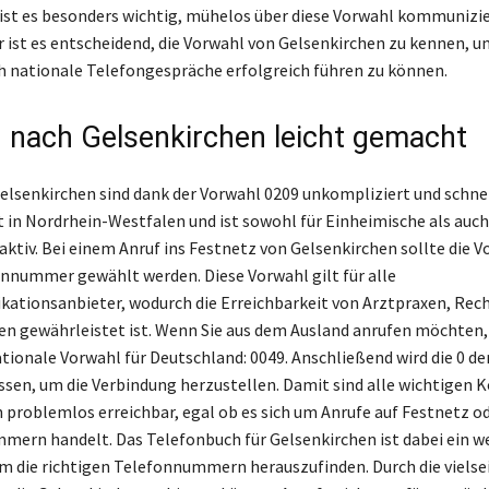
ist es besonders wichtig, mühelos über diese Vorwahl kommunizi
 ist es entscheidend, die Vorwahl von Gelsenkirchen zu kennen, 
ch nationale Telefongespräche erfolgreich führen zu können.
 nach Gelsenkirchen leicht gemacht
elsenkirchen sind dank der Vorwahl 0209 unkompliziert und schne
gt in Nordrhein-Westfalen und ist sowohl für Einheimische als auch
aktiv. Bei einem Anruf ins Festnetz von Gelsenkirchen sollte die 
onnummer gewählt werden. Diese Vorwahl gilt für alle
ationsanbieter, wodurch die Erreichbarkeit von Arztpraxen, Rec
en gewährleistet ist. Wenn Sie aus dem Ausland anrufen möchten
ationale Vorwahl für Deutschland: 0049. Anschließend wird die 0 d
sen, um die Verbindung herzustellen. Damit sind alle wichtigen K
 problemlos erreichbar, egal ob es sich um Anrufe auf Festnetz o
ern handelt. Das Telefonbuch für Gelsenkirchen ist dabei ein w
um die richtigen Telefonnummern herauszufinden. Durch die vielse