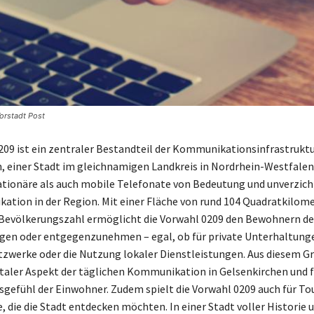
orstadt Post
209 ist ein zentraler Bestandteil der Kommunikationsinfrastruktu
, einer Stadt im gleichnamigen Landkreis in Nordrhein-Westfalen. 
ationäre als auch mobile Telefonate von Bedeutung und unverzicht
tion in der Region. Mit einer Fläche von rund 104 Quadratkilom
Bevölkerungszahl ermöglicht die Vorwahl 0209 den Bewohnern der
igen oder entgegenzunehmen – egal, ob für private Unterhaltung
tzwerke oder die Nutzung lokaler Dienstleistungen. Aus diesem Gru
aler Aspekt der täglichen Kommunikation in Gelsenkirchen und f
gefühl der Einwohner. Zudem spielt die Vorwahl 0209 auch für Tou
, die die Stadt entdecken möchten. In einer Stadt voller Historie 