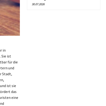
30.07.2026
r in
Sie ist
bar für die
etern und
 Stadt,
en,
nd ist sie
ördert das
risten eine
und