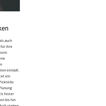
ken
als auch
für ihre
 Zoom
ene
en
ten einlädt.
tet ein
Picknicks
 Planung
ls fester
en bis hin
thalt stehen