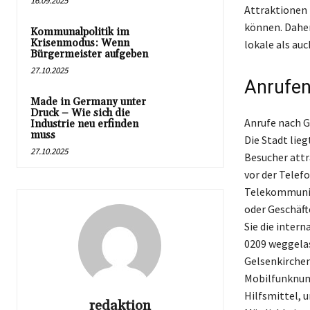
16.09.2025
Attraktionen 
können. Daher
Kommunalpolitik im
Krisenmodus: Wenn
lokale als au
Bürgermeister aufgeben
27.10.2025
Anrufen
Made in Germany unter
Druck – Wie sich die
Anrufe nach G
Industrie neu erfinden
muss
Die Stadt lie
27.10.2025
Besucher attr
vor der Telef
Telekommunik
oder Geschäft
Sie die intern
0209 weggelas
Gelsenkirchen
Mobilfunknumm
Hilfsmittel, 
redaktion