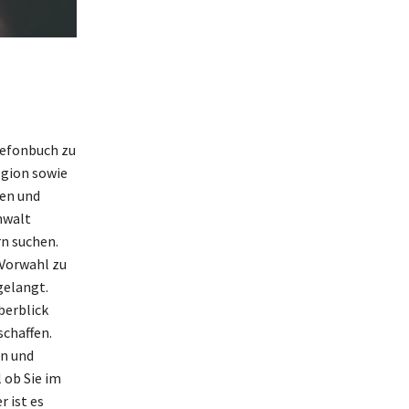
elefonbuch zu
egion sowie
hen und
nwalt
n suchen.
 Vorwahl zu
gelangt.
berblick
schaffen.
en und
 ob Sie im
 ist es