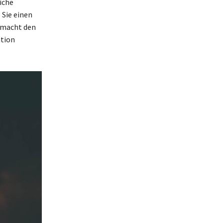
iche
 Sie einen
9 macht den
ation