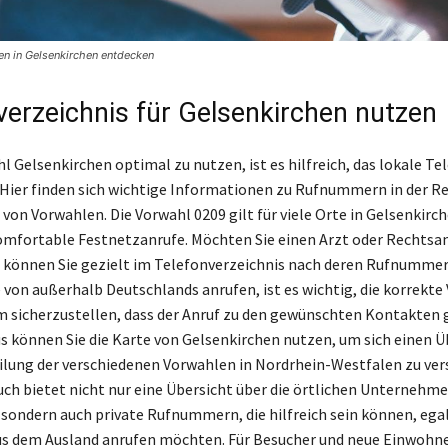
n in Gelsenkirchen entdecken
verzeichnis für Gelsenkirchen nutzen
l Gelsenkirchen optimal zu nutzen, ist es hilfreich, das lokale T
 Hier finden sich wichtige Informationen zu Rufnummern in der R
 von Vorwahlen. Die Vorwahl 0209 gilt für viele Orte in Gelsenkirc
mfortable Festnetzanrufe. Möchten Sie einen Arzt oder Rechtsa
 können Sie gezielt im Telefonverzeichnis nach deren Rufnummer
 von außerhalb Deutschlands anrufen, ist es wichtig, die korrekte
 sicherzustellen, dass der Anruf zu den gewünschten Kontakten 
s können Sie die Karte von Gelsenkirchen nutzen, um sich einen Ü
eilung der verschiedenen Vorwahlen in Nordrhein-Westfalen zu ver
ch bietet nicht nur eine Übersicht über die örtlichen Unternehm
, sondern auch private Rufnummern, die hilfreich sein können, egal
us dem Ausland anrufen möchten. Für Besucher und neue Einwohner