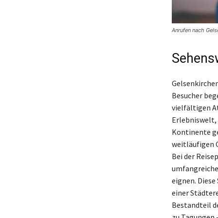
Anrufen nach Gels
Sehensw
Gelsenkirchen
Besucher bege
vielfältigen 
Erlebniswelt,
Kontinente ge
weitläufigen 
Bei der Reisep
umfangreiches
eignen. Diese
einer Städter
Bestandteil d
zu Tagungen –