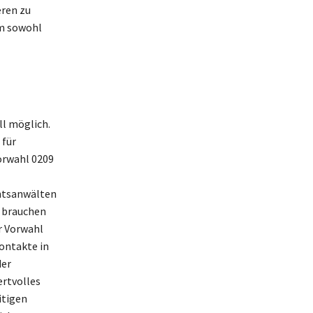
eren zu
um sowohl
ll möglich.
 für
Vorwahl 0209
htsanwälten
, brauchen
er Vorwahl
ontakte in
der
ertvolles
itigen