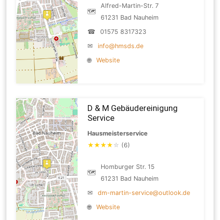
Alfred-Martin-Str. 7
🗺
61231 Bad Nauheim
☎
01575 8317323
✉
info@hmsds.de
🌐
Website
D & M Gebäudereinigung
Service
Hausmeisterservice
★
★
★
★
☆
(6)
Homburger Str. 15
🗺
61231 Bad Nauheim
✉
dm-martin-service@outlook.de
🌐
Website