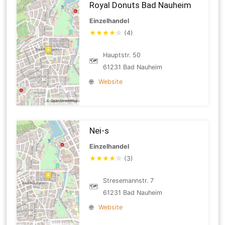
Royal Donuts Bad Nauheim
Einzelhandel
★
★
★
★
☆
(4)
Hauptstr. 50
🗺
61231 Bad Nauheim
🌐
Website
Nei-s
Einzelhandel
★
★
★
★
☆
(3)
Stresemannstr. 7
🗺
61231 Bad Nauheim
🌐
Website