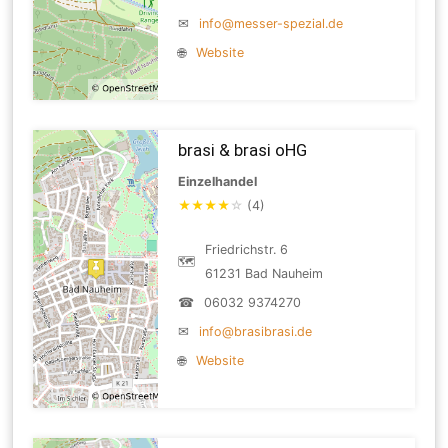
✉
info@messer-spezial.de
🌐
Website
brasi & brasi oHG
Einzelhandel
★
★
★
★
☆
(4)
Friedrichstr. 6
🗺
61231 Bad Nauheim
☎
06032 9374270
✉
info@brasibrasi.de
🌐
Website