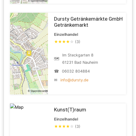
Dursty Getränkemärkte GmbH
Getränkemarkt
Einzelhandel
★
★
★
★
☆
(3)
Im Steckgarten 8
🗺
61231 Bad Nauheim
☎
06032 804884
✉
info@dursty.de
Kunst(T)raum
Einzelhandel
★
★
★
★
☆
(3)