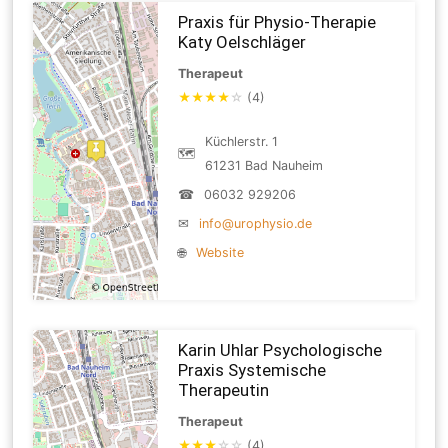
Praxis für Physio-Therapie
Katy Oelschläger
Therapeut
★
★
★
★
☆
(4)
Küchlerstr. 1
🗺
61231 Bad Nauheim
☎
06032 929206
✉
info@urophysio.de
🌐
Website
Karin Uhlar Psychologische
Praxis Systemische
Therapeutin
Therapeut
★
★
★
☆
☆
(4)