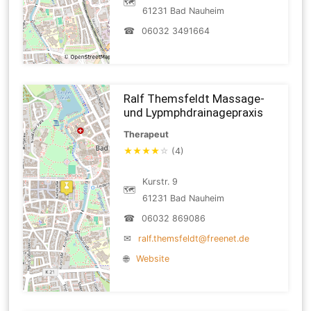
🗺
61231 Bad Nauheim
☎
06032 3491664
Ralf Themsfeldt Massage-
und Lypmphdrainagepraxis
Therapeut
★
★
★
★
☆
(4)
Kurstr. 9
🗺
61231 Bad Nauheim
☎
06032 869086
✉
ralf.themsfeldt@freenet.de
🌐
Website