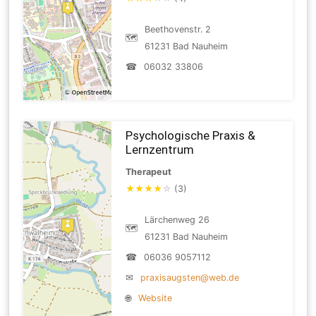
Beethovenstr. 2
🗺
61231 Bad Nauheim
☎
06032 33806
Psychologische Praxis &
Lernzentrum
Therapeut
★
★
★
★
☆
(3)
Lärchenweg 26
🗺
61231 Bad Nauheim
☎
06036 9057112
✉
praxisaugsten@web.de
🌐
Website