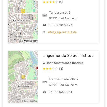
★
★
★
★
☆
(5)
Terrassenstr. 2
🗺
61231 Bad Nauheim
☎
06032 3079424
✉
info@isip-institut.de
Linguimondo Sprachinstitut
Wissenschaftliches Institut
★
★
★
☆
☆
(4)
Franz-Groedel-Str. 7
🗺
61231 Bad Nauheim
☎
06032 9370724