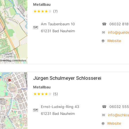
Metallbau
★
★
★
★
☆
(7)
Am Taubenbaum 10
☎
06032 818
🗺
61231 Bad Nauheim
✉
info@guelde
🌐
Website
Jürgen Schulmeyer Schlosserei
Metallbau
★
★
★
★
☆
(5)
Ernst-Ludwig-Ring 43
☎
06032 55
🗺
61231 Bad Nauheim
✉
info@schlos
🌐
Website