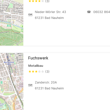
★
★
★
★
☆
(3)
Nieder-Mörler Str. 43
☎
06032 864
🗺
61231 Bad Nauheim
Fuchswerk
Metallbau
★
★
★
☆
☆
(3)
Zanderstr. 20A
🗺
61231 Bad Nauheim