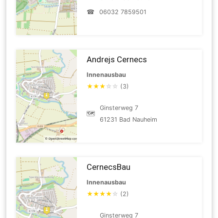
☎
06032 7859501
Andrejs Cernecs
Innenausbau
★
★
★
☆
☆
(3)
Ginsterweg 7
🗺
61231 Bad Nauheim
CernecsBau
Innenausbau
★
★
★
★
☆
(2)
Ginsterweg 7