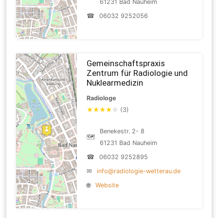
61231 Bad Nauheim
☎
06032 9252056
Gemeinschaftspraxis
Zentrum für Radiologie und
Nuklearmedizin
Radiologe
★
★
★
★
☆
(3)
Benekestr. 2- 8
🗺
61231 Bad Nauheim
☎
06032 9252895
✉
info@radiologie-wetterau.de
🌐
Website