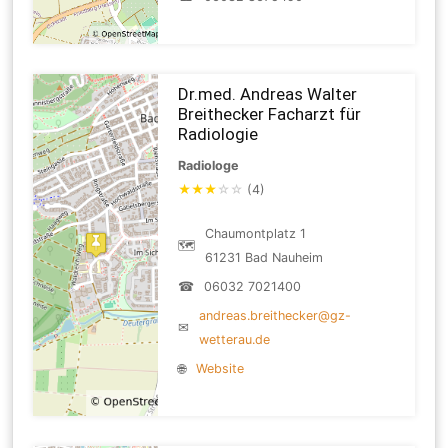
Dr.med. Andreas Walter
Breithecker Facharzt für
Radiologie
Radiologe
★
★
★
☆
☆
(4)
Chaumontplatz 1
🗺
61231 Bad Nauheim
☎
06032 7021400
andreas.breithecker@gz-
✉
wetterau.de
🌐
Website