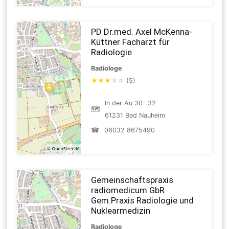
PD Dr.med. Axel McKenna-
Küttner Facharzt für
Radiologie
Radiologe
★
★
★
☆
☆
(5)
In der Au 30- 32
🗺
61231 Bad Nauheim
☎
06032 8675490
Gemeinschaftspraxis
radiomedicum GbR
Gem.Praxis Radiologie und
Nuklearmedizin
Radiologe