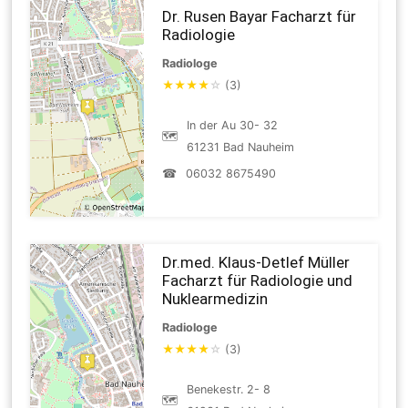
Dr. Rusen Bayar Facharzt für
Radiologie
Radiologe
★
★
★
★
☆
(3)
In der Au 30- 32
🗺
61231 Bad Nauheim
☎
06032 8675490
Dr.med. Klaus-Detlef Müller
Facharzt für Radiologie und
Nuklearmedizin
Radiologe
★
★
★
★
☆
(3)
Benekestr. 2- 8
🗺