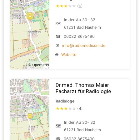
★
★
★
☆
☆
(6)
In der Au 30- 32
🗺
61231 Bad Nauheim
☎
06032 8675490
✉
info@radiomedicum.de
🌐
Website
Dr.med. Thomas Maier
Facharzt für Radiologie
Radiologe
★
★
★
☆
☆
(4)
In der Au 30- 32
🗺
61231 Bad Nauheim
☎
06032 8675490