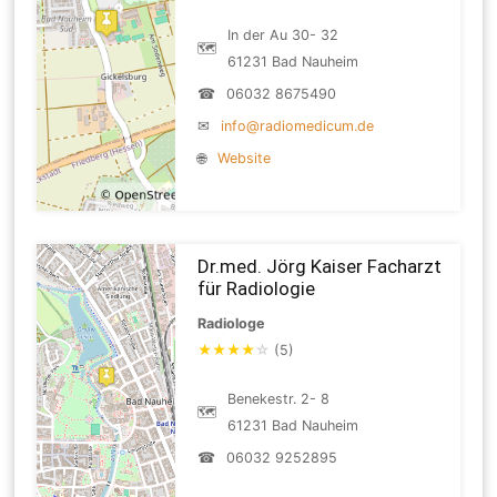
In der Au 30- 32
🗺
61231 Bad Nauheim
☎
06032 8675490
✉
info@radiomedicum.de
🌐
Website
Dr.med. Jörg Kaiser Facharzt
für Radiologie
Radiologe
★
★
★
★
☆
(5)
Benekestr. 2- 8
🗺
61231 Bad Nauheim
☎
06032 9252895