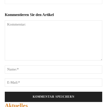
Kommentieren Sie den Artikel
Kommentar:
Na
E-
Mai
Aktuelles