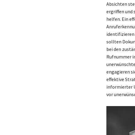
Absichten st
ergriffen und
helfen. Ein e
Anruferkennu
identifiziere
sollten Doku
bei den zustä
Rufnummer in 
unerwünschten
engagieren si
effektive Str
informierter
vor unerwüns