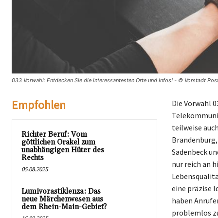
033 Vorwahl: Entdecken Sie die interessantesten Orte und Infos! - © Vorstadt Pos
Empfohlen
Die Vorwahl 0
Telekommunika
teilweise au
Richter Beruf: Vom
Brandenburg, 
göttlichen Orakel zum
unabhängigen Hüter des
Sadenbeck und
Rechts
nur reich an 
05.08.2025
Lebensqualitä
eine präzise 
Lumivorastiklenza: Das
neue Märchenwesen aus
haben Anrufer
dem Rhein-Main-Gebiet?
problemlos zu 