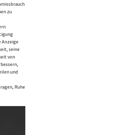
nmissbrauch
nen zu
ern
stigung
e Anzeige
eit, seine
keit von
rbessern,
eilen und
tragen, Ruhe