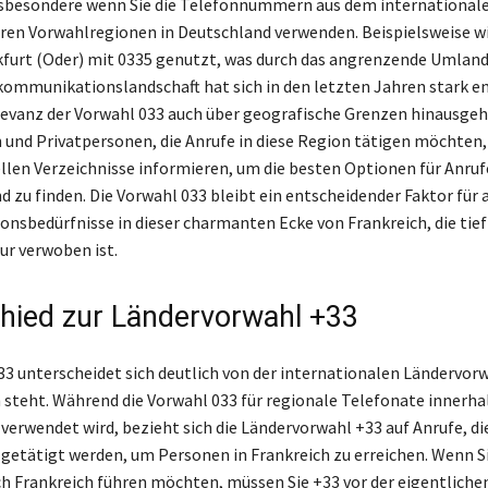
nsbesondere wenn Sie die Telefonnummern aus dem internationa
ren Vorwahlregionen in Deutschland verwenden. Beispielsweise wi
furt (Oder) mit 0335 genutzt, was durch das angrenzende Umland
ekommunikationslandschaft hat sich in den letzten Jahren stark en
levanz der Vorwahl 033 auch über geografische Grenzen hinausgeh
nd Privatpersonen, die Anrufe in diese Region tätigen möchten, 
ellen Verzeichnisse informieren, um die besten Optionen für Anru
d zu finden. Die Vorwahl 033 bleibt ein entscheidender Faktor für a
sbedürfnisse in dieser charmanten Ecke von Frankreich, die tief 
ur verwoben ist.
hied zur Ländervorwahl +33
33 unterscheidet sich deutlich von der internationalen Ländervorw
h steht. Während die Vorwahl 033 für regionale Telefonate innerha
verwendet wird, bezieht sich die Ländervorwahl +33 auf Anrufe, di
 getätigt werden, um Personen in Frankreich zu erreichen. Wenn Si
h Frankreich führen möchten, müssen Sie +33 vor der eigentliche