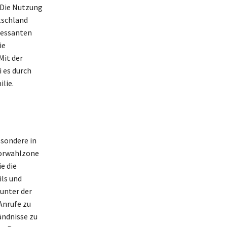
 Die Nutzung
utschland
eressanten
ie
Mit der
 es durch
lie.
esondere in
Vorwahlzone
e die
ils und
unter der
Anrufe zu
ändnisse zu