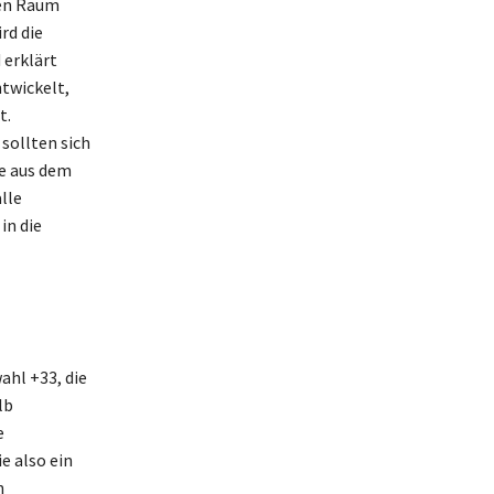
len Raum
rd die
 erklärt
twickelt,
t.
sollten sich
fe aus dem
lle
in die
ahl +33, die
lb
e
e also ein
n