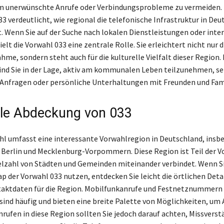
m unerwünschte Anrufe oder Verbindungsprobleme zu vermeiden.
3 verdeutlicht, wie regional die telefonische Infrastruktur in De
st. Wenn Sie auf der Suche nach lokalen Dienstleistungen oder int
ielt die Vorwahl 033 eine zentrale Rolle. Sie erleichtert nicht nur d
me, sondern steht auch für die kulturelle Vielfalt dieser Region. 
ind Sie in der Lage, aktiv am kommunalen Leben teilzunehmen, sei
 Anfragen oder persönliche Unterhaltungen mit Freunden und Fami
le Abdeckung von 033
hl umfasst eine interessante Vorwahlregion in Deutschland, insb
Berlin und Mecklenburg-Vorpommern. Diese Region ist Teil der 
Vielzahl von Städten und Gemeinden miteinander verbindet. Wenn Si
ap der Vorwahl 033 nutzen, entdecken Sie leicht die örtlichen Deta
aktdaten für die Region. Mobilfunkanrufe und Festnetznummern 
sind häufig und bieten eine breite Palette von Möglichkeiten, um 
nrufen in diese Region sollten Sie jedoch darauf achten, Missverst