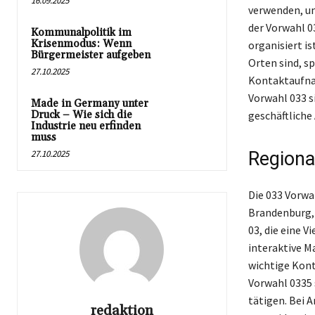
16.09.2025
verwenden, u
der Vorwahl 03
Kommunalpolitik im
Krisenmodus: Wenn
organisiert i
Bürgermeister aufgeben
Orten sind, sp
27.10.2025
Kontaktaufnah
Vorwahl 033 s
Made in Germany unter
Druck – Wie sich die
geschäftliche
Industrie neu erfinden
muss
27.10.2025
Regiona
Die 033 Vorwa
Brandenburg, 
03, die eine 
interaktive M
wichtige Kont
Vorwahl 0335 
tätigen. Bei A
redaktion