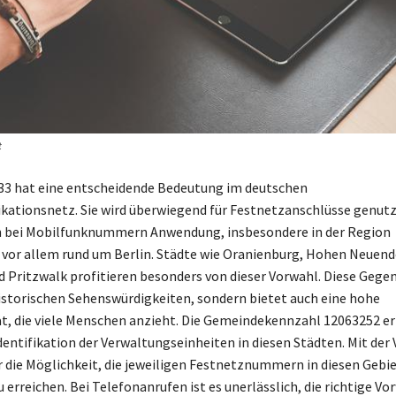
t
33 hat eine entscheidende Bedeutung im deutschen
tionsnetz. Sie wird überwiegend für Festnetzanschlüsse genutz
ch bei Mobilfunknummern Anwendung, insbesondere in der Region
vor allem rund um Berlin. Städte wie Oranienburg, Hohen Neuend
 Pritzwalk profitieren besonders von dieser Vorwahl. Diese Gegend
historischen Sehenswürdigkeiten, sondern bietet auch eine hohe
t, die viele Menschen anzieht. Die Gemeindekennzahl 12063252 e
Identifikation der Verwaltungseinheiten in diesen Städten. Mit der
 die Möglichkeit, die jeweiligen Festnetznummern in diesen Gebi
erreichen. Bei Telefonanrufen ist es unerlässlich, die richtige Vo