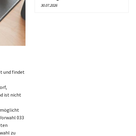
30.07.2026
t und findet
orf,
 ist nicht
rmöglicht
 Vorwahl 033
eten
rwahl zu