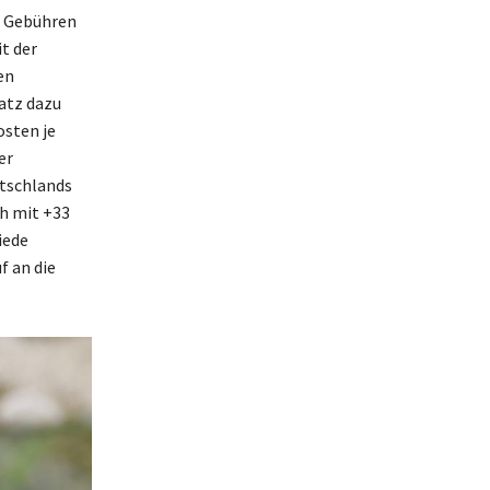
e Gebühren
t der
en
atz dazu
osten je
er
utschlands
ch mit +33
iede
f an die