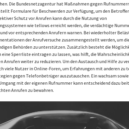
ehen. Die Bundesnetzagentur hat Maßnahmen gegen Rufnummer
 stellt Formulare für Beschwerden zur Verfügung, um den Betroffe
ffektiver Schutz vor Anrufen kann durch die Nutzung von
ngssystemen wie tellows erreicht werden, die verdächtige Numm
n und vor entsprechenden Anrufern warnen. Bei wiederholter Belä
mentationen der Anrufversuche zusammengestellt werden, um di
ndigen Behörden zu unterstützen. Zusätzlich besteht die Möglichk
eine Sperrliste eintragen zu lassen, was hilft, die Wahrscheinlich
 Anrufen weiter zu reduzieren. Um den Austausch und Hilfe zu ve
ch viele Nutzer in Online-Foren, um Erfahrungen mit anderen zu t
ategien gegen Telefonbetrüger auszutauschen. Ein wachsam sowie
 Umgang mit der eigenen Rufnummer kann entscheidend dazu bei
chten Anrufen zu bewahren.