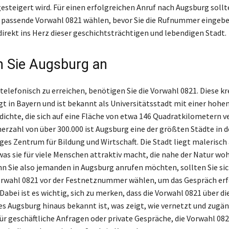
esteigert wird. Für einen erfolgreichen Anruf nach Augsburg sollt
 passende Vorwahl 0821 wählen, bevor Sie die Rufnummer eingebe
direkt ins Herz dieser geschichtsträchtigen und lebendigen Stadt.
n Sie Augsburg an
elefonisch zu erreichen, benötigen Sie die Vorwahl 0821. Diese kre
gt in Bayern und ist bekannt als Universitätsstadt mit einer hohe
ichte, die sich auf eine Fläche von etwa 146 Quadratkilometern ver
erzahl von über 300.000 ist Augsburg eine der größten Städte in 
iges Zentrum für Bildung und Wirtschaft. Die Stadt liegt malerisc
was sie für viele Menschen attraktiv macht, die nahe der Natur wo
 Sie also jemanden in Augsburg anrufen möchten, sollten Sie sic
Vorwahl 0821 vor der Festnetznummer wählen, um das Gespräch erf
Dabei ist es wichtig, sich zu merken, dass die Vorwahl 0821 über d
es Augsburg hinaus bekannt ist, was zeigt, wie vernetzt und zugän
für geschäftliche Anfragen oder private Gespräche, die Vorwahl 0821