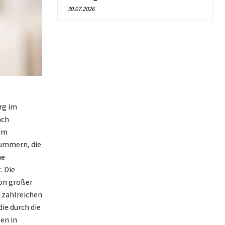
30.07.2026
rg im
ach
 Um
nummern, die
ne
 Die
von großer
r zahlreichen
ie durch die
en in