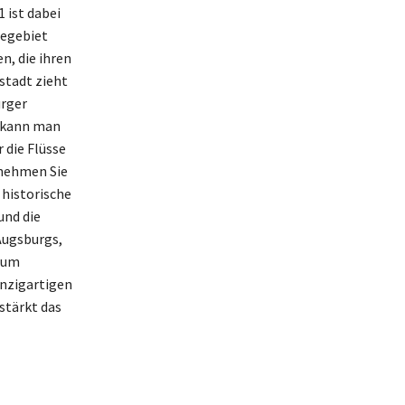
 ist dabei
degebiet
n, die ihren
stadt zieht
rger
l kann man
 die Flüsse
enehmen Sie
 historische
und die
Augsburgs,
d um
inzigartigen
stärkt das