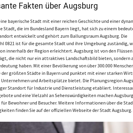
sante Fakten über Augsburg
eine bayerische Stadt mit einer reichen Geschichte und einer dyn
e Stadt, die im Bundesland Bayern liegt, hat sich zu einem bedeu
andort entwickelt und gehört zum Ballungsraum Augsburg. Die
l 0821 ist für die gesamte Stadt und ihre Umgebung zuständig, w
 innerhalb der Region erleichtert. Augsburg ist von den Flüssen
gt, die nicht nur ein attraktives Landschaftsbild bieten, sondern 
edeutung haben. Mit einer Bevölkerung von über 300.000 Menschen
 der größten Städte in Bayern und punktet mit einer starken Wirts
e Unternehmen und Arbeitsplätze bietet. Die Planungsregion Aug
iger Standort für Industrie und Dienstleistung etabliert. Interess
gebote und eine Vielzahl an Sehenswürdigkeiten machen Augsbur
t für Bewohner und Besucher. Weitere Informationen über die Stad
keiten finden Sie auf der offiziellen Webseite der Stadt Augsburg.