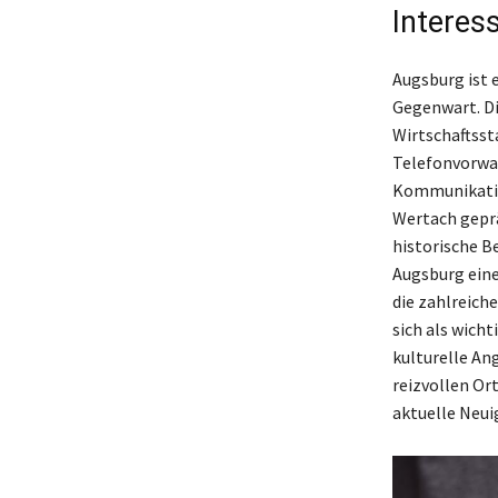
Interes
Augsburg ist 
Gegenwart. Di
Wirtschaftsst
Telefonvorwah
Kommunikation
Wertach geprä
historische B
Augsburg eine
die zahlreich
sich als wicht
kulturelle An
reizvollen Or
aktuelle Neuig