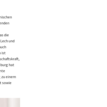
amischen
tenden
as die
 Lech und
auch
 ist
chaftskraft,
sburg hat
ante
g zu einem
t sowie