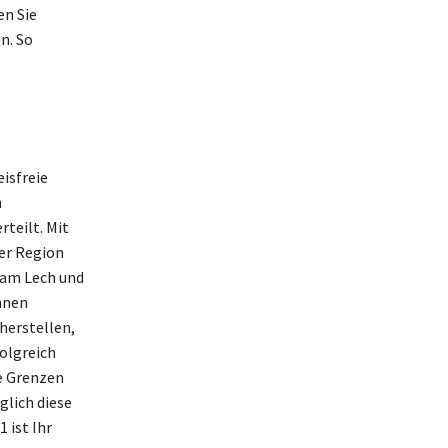
en Sie
n. So
isfreie
n
teilt. Mit
der Region
h am Lech und
hnen
herstellen,
olgreich
ie Grenzen
glich diese
 ist Ihr