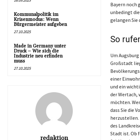
16.09.2025
Bayern noch g
unbedingt die
Kommunalpolitik im
Krisenmodus: Wenn
gelangen Sie 
Bürgermeister aufgeben
27.10.2025
So rufe
Made in Germany unter
Druck – Wie sich die
Um Augsburg t
Industrie neu erfinden
muss
Großstadt lie
27.10.2025
Bevölkerungsd
einer Einwohn
und ein wicht
der Wertach, 
möchten. Wenn
dass Sie die 
herzustellen. 
des Landkreis
Stadt ist. Ob 
redaktion