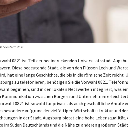
 © Vorstadt Post
rwahl 0821 ist Teil der beeindruckenden Universitätsstadt Augsbu
yern. Diese bedeutende Stadt, die von den Flüssen Lech und Wert
d, hat eine lange Geschichte, die bis in die römische Zeit reicht.
sburgs zu telefonieren, benötigen Sie die Vorwahl 0821. Telefon
rwahl beginnen, sind in den lokalen Netzwerken integriert, was ei
 Kommunikation zwischen Bürgern und Unternehmen erleichtert.
orwahl 0821 ist sowohl für private als auch geschäftliche Anrufe 
insbesondere aufgrund der vielfältigen Wirtschaftsstruktur und de
chtungen in der Stadt. Augsburg bietet eine hohe Lebensqualität, d
ge im Süden Deutschlands und die Nähe zu anderen größeren Städt