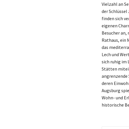
Vielzahl an S
der Schlüsse
finden sich v
eigenen Charm
Besucher an,
Rathaus, ein 
das mediterra
Lech und Wert
sich ruhig im
Stätten mitei
angrenzende S
deren Einwohn
Augsburg spie
Wohn- und Erh
historische B