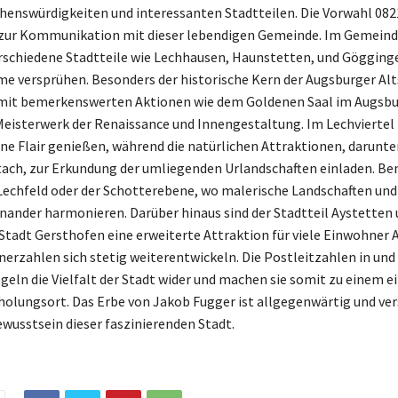
ehenswürdigkeiten und interessanten Stadtteilen. Die Vorwahl 0821
l zur Kommunikation mit dieser lebendigen Gemeinde. Im Gemein
erschiedene Stadtteile wie Lechhausen, Haunstetten, und Gögginge
e versprühen. Besonders der historische Kern der Augsburger Alt
 mit bemerkenswerten Aktionen wie dem Goldenen Saal im Augsbu
Meisterwerk der Renaissance und Innengestaltung. Im Lechvierte
ne Flair genießen, während die natürlichen Attraktionen, darunter
ach, zur Erkundung der umliegenden Urlandschaften einladen. B
 Lechfeld oder der Schotterebene, wo malerische Landschaften und
nander harmonieren. Darüber hinaus sind der Stadtteil Aystetten 
tadt Gersthofen eine erweiterte Attraktion für viele Einwohner 
erzahlen sich stetig weiterentwickeln. Die Postleitzahlen in un
geln die Vielfalt der Stadt wider und machen sie somit zu einem e
olungsort. Das Erbe von Jakob Fugger ist allgegenwärtig und ver
ewusstsein dieser faszinierenden Stadt.