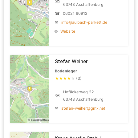
🗺
63743 Aschaffenburg
☎
06021 60912
✉
info@aulbach-parkett.de
🌐
Website
Stefan Weiher
Bodenleger
★
★
★
★
☆
(3)
Hofäckerweg 22
🗺
63743 Aschaffenburg
✉
stefan-weiher@gmx.net