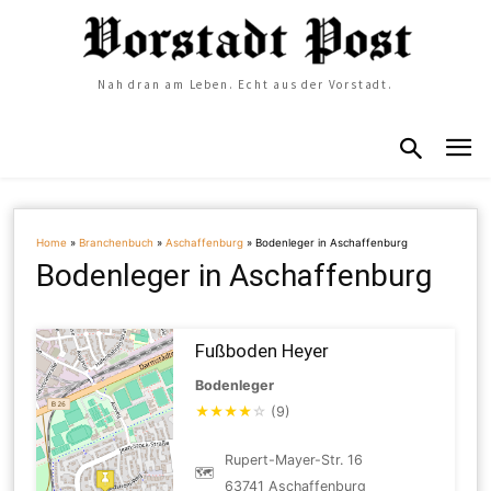
Nah dran am Leben. Echt aus der Vorstadt.
Home
»
Branchenbuch
»
Aschaffenburg
»
Bodenleger in Aschaffenburg
Bodenleger in Aschaffenburg
Fußboden Heyer
Bodenleger
★
★
★
★
☆
(9)
Rupert-Mayer-Str. 16
🗺
63741 Aschaffenburg