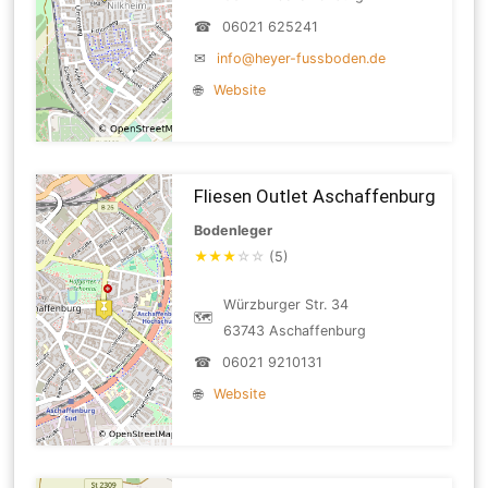
☎
06021 625241
✉
info@heyer-fussboden.de
🌐
Website
Fliesen Outlet Aschaffenburg
Bodenleger
★
★
★
☆
☆
(5)
Würzburger Str. 34
🗺
63743 Aschaffenburg
☎
06021 9210131
🌐
Website