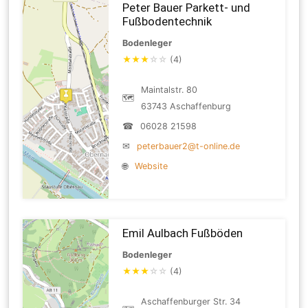
Peter Bauer Parkett- und
Fußbodentechnik
Bodenleger
★
★
★
☆
☆
(4)
Maintalstr. 80
🗺
63743 Aschaffenburg
☎
06028 21598
✉
peterbauer2@t-online.de
🌐
Website
Emil Aulbach Fußböden
Bodenleger
★
★
★
☆
☆
(4)
Aschaffenburger Str. 34