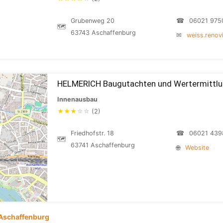
Grubenweg 20
☎
06021 975
🗺
63743 Aschaffenburg
✉
weiss.reno
HELMERICH Baugutachten und Wertermittl
Innenausbau
★
★
★
☆
☆
(2)
Friedhofstr. 18
☎
06021 439
🗺
63741 Aschaffenburg
🌐
Website
Aschaffenburg