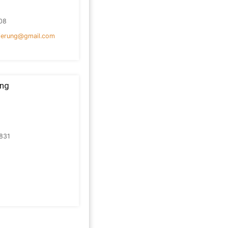
08
vierung@gmail.com
ung
831