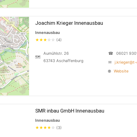
Joachim Krieger Innenausbau
Innenausbau
★
★
★
☆
☆
(4)
Aumühlstr. 26
☎
06021 930
🗺
63743 Aschaffenburg
✉
j.krieger@t-
🌐
Website
SMR inbau GmbH Innenausbau
Innenausbau
★
★
★
★
☆
(3)