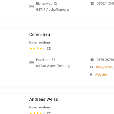
Eichenweg 12
☎
06021 134
🗺
63741 Aschaffenburg
Cerimi Bau
Innenausbau
★
★
★
★
☆
(3)
Fabrikstr. 58
☎
0176 2076
🗺
63739 Aschaffenburg
✉
info@cerimi
🌐
Website
Andreas Weiss
Innenausbau
★
★
★
★
☆
(2)