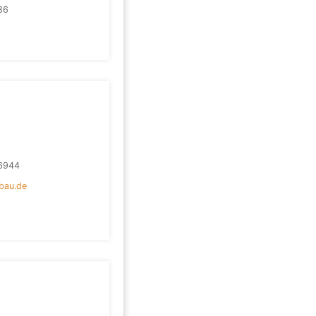
86
6944
bau.de