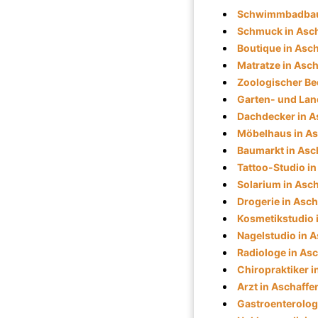
Schwimmbadbau 
Schmuck in Asc
Boutique in Asc
Matratze in Asc
Zoologischer Be
Garten- und Lan
Dachdecker in A
Möbelhaus in A
Baumarkt in Asc
Tattoo-Studio i
Solarium in Asc
Drogerie in Asc
Kosmetikstudio 
Nagelstudio in 
Radiologe in As
Chiropraktiker 
Arzt in Aschaff
Gastroenterolog