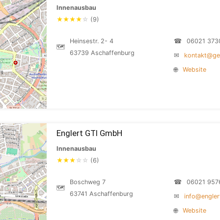
Innenausbau
★
★
★
★
☆
(9)
Heinsestr. 2- 4
☎
06021 373
🗺
63739 Aschaffenburg
✉
kontakt@ge
🌐
Website
Englert GTI GmbH
Innenausbau
★
★
★
☆
☆
(6)
Boschweg 7
☎
06021 957
🗺
63741 Aschaffenburg
✉
info@engler
🌐
Website