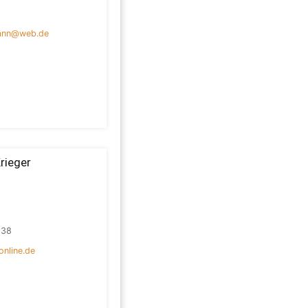
ann@web.de
rieger
838
online.de