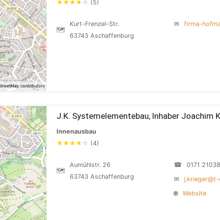
★
★
★
★
☆
(5)
Kurt-Frenzel-Str.
✉
firma-hofm
🗺
63743 Aschaffenburg
J.K. Systemelementebau, Inhaber Joachim K
Innenausbau
★
★
★
★
☆
(4)
Aumühlstr. 26
☎
0171 2103
🗺
63743 Aschaffenburg
✉
j.krieger@t-
🌐
Website