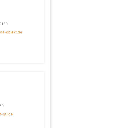
0120
da-objekt.de
69
t-gti.de