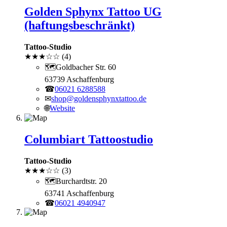
Golden Sphynx Tattoo UG
(haftungsbeschränkt)
Tattoo-Studio
★
★
★
☆
☆
(4)
🗺
Goldbacher Str. 60
63739 Aschaffenburg
☎
06021 6288588
✉
shop@goldensphynxtattoo.de
🌐
Website
Columbiart Tattoostudio
Tattoo-Studio
★
★
★
☆
☆
(3)
🗺
Burchardtstr. 20
63741 Aschaffenburg
☎
06021 4940947