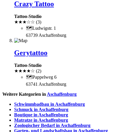
Crazy Tattoo
Tattoo-Studio
★
★
★
☆
☆
(3)
🗺
Ludwigstr. 1
63739 Aschaffenburg
Gerytattoo
Tattoo-Studio
★
★
★
★
☆
(2)
🗺
Pappelweg 6
63741 Aschaffenburg
Weitere Kategorien in
Aschaffenburg
Schwimmbadbau in Aschaffenburg
Schmuck in Aschaffenburg
Boutique in Aschaffenburg
Matratze in Aschaffenburg
Zoologischer Bedarf in Aschaffenburg
Garten- und Landschaftsbau in Aschaffenburg