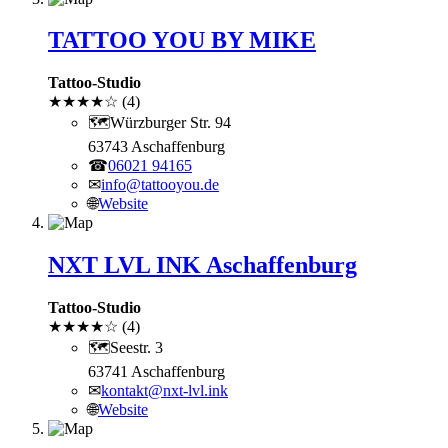
TATTOO YOU BY MIKE
Tattoo-Studio
★
★
★
★
☆
(4)
🗺
Würzburger Str. 94
63743 Aschaffenburg
☎
06021 94165
✉
info@tattooyou.de
🌐
Website
NXT LVL INK Aschaffenburg
Tattoo-Studio
★
★
★
★
☆
(4)
🗺
Seestr. 3
63741 Aschaffenburg
✉
kontakt@nxt-lvl.ink
🌐
Website