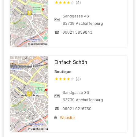
★
★
★
★
☆
(4)
Sandgasse 46
🗺
63739 Aschaffenburg
☎
06021 5859843
Einfach Schön
Boutique
★
★
★
★
☆
(3)
Sandgasse 36
🗺
63739 Aschaffenburg
☎
06021 9216760
🌐
Website