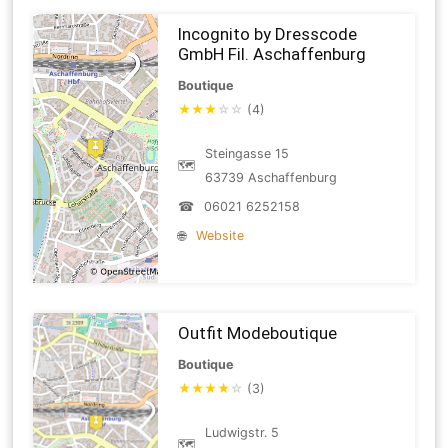
Incognito by Dresscode
GmbH Fil. Aschaffenburg
Boutique
★
★
★
☆
☆
(4)
Steingasse 15
🗺
63739 Aschaffenburg
☎
06021 6252158
🌐
Website
Outfit Modeboutique
Boutique
★
★
★
★
☆
(3)
Ludwigstr. 5
🗺