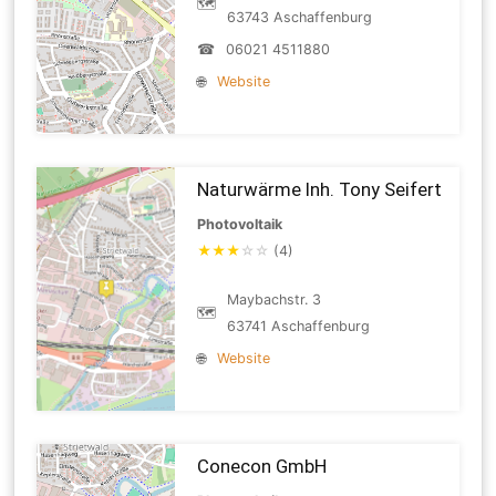
🗺
63743 Aschaffenburg
☎
06021 4511880
🌐
Website
Naturwärme Inh. Tony Seifert
Photovoltaik
★
★
★
☆
☆
(4)
Maybachstr. 3
🗺
63741 Aschaffenburg
🌐
Website
Conecon GmbH