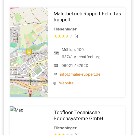
Malerbetrieb Ruppelt Felicitas
Ruppelt
Fliesenleger
★
★
★
★
☆
(4)
Mühlstr. 100
🗺
63741 Aschaffenburg
☎
06021 447920
✉
info@maler-ruppelt.de
🌐
Website
Tecfloor Technische
Bodensysteme GmbH
Fliesenleger