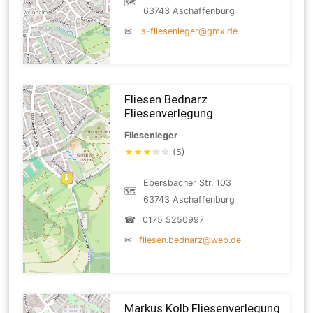
🗺
63743 Aschaffenburg
✉
ls-fliesenleger@gmx.de
Fliesen Bednarz
Fliesenverlegung
Fliesenleger
★
★
★
☆
☆
(5)
Ebersbacher Str. 103
🗺
63743 Aschaffenburg
☎
0175 5250997
✉
fliesen.bednarz@web.de
Markus Kolb Fliesenverlegung