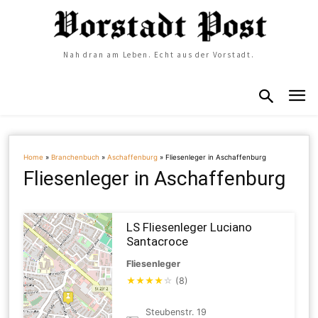
Nah dran am Leben. Echt aus der Vorstadt.
Home
»
Branchenbuch
»
Aschaffenburg
»
Fliesenleger in Aschaffenburg
Fliesenleger in Aschaffenburg
LS Fliesenleger Luciano
Santacroce
Fliesenleger
★
★
★
★
☆
(8)
Steubenstr. 19