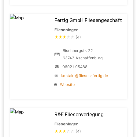
Fertig GmbH Fliesengeschäft
Fliesenleger
★
★
★
☆
☆
(4)
Bischbergstr. 22
🗺
63743 Aschaffenburg
☎
06021 95488
✉
kontakt@fliesen-fertig.de
🌐
Website
R&E Fliesenverlegung
Fliesenleger
★
★
★
☆
☆
(4)