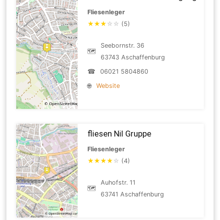
Fliesenleger
★
★
★
☆
☆
(5)
Seebornstr. 36
🗺
63743 Aschaffenburg
☎
06021 5804860
🌐
Website
fliesen Nil Gruppe
Fliesenleger
★
★
★
★
☆
(4)
Auhofstr. 11
🗺
63741 Aschaffenburg