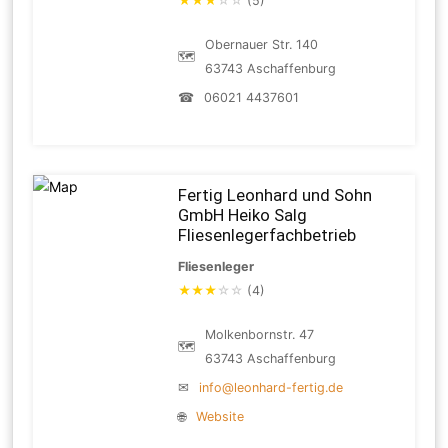
★
★
★
☆
☆
(5)
Obernauer Str. 140
🗺
63743 Aschaffenburg
☎
06021 4437601
Fertig Leonhard und Sohn
GmbH Heiko Salg
Fliesenlegerfachbetrieb
Fliesenleger
★
★
★
☆
☆
(4)
Molkenbornstr. 47
🗺
63743 Aschaffenburg
✉
info@leonhard-fertig.de
🌐
Website