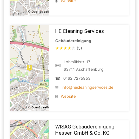
🌐
Website
HE Cleaning Services
Gebäudereinigung
★
★
★
★
☆
(5)
Lohmühlstr. 17
🗺
63741 Aschaffenburg
☎
0162 7275953
✉
info@hecleaningservices.de
🌐
Website
WISAG Gebäudereinigung
Hessen GmbH & Co. KG