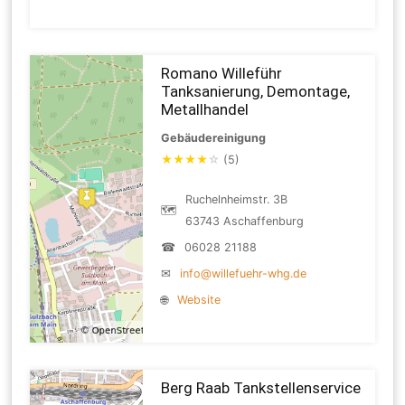
Romano Willeführ
Tanksanierung, Demontage,
Metallhandel
Gebäudereinigung
★
★
★
★
☆
(5)
Ruchelnheimstr. 3B
🗺
63743 Aschaffenburg
☎
06028 21188
✉
info@willefuehr-whg.de
🌐
Website
Berg Raab Tankstellenservice