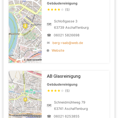
Gebäudereinigung
★
★
★
★
☆
(5)
Schloßgasse 3
🗺
63739 Aschaffenburg
☎
06021 5826698
✉
berg-raab@web.de
🌐
Website
AB Glasreinigung
Gebäudereinigung
★
★
★
★
☆
(5)
Schneidmühlweg 79
🗺
63741 Aschaffenburg
☎
06021 6253855