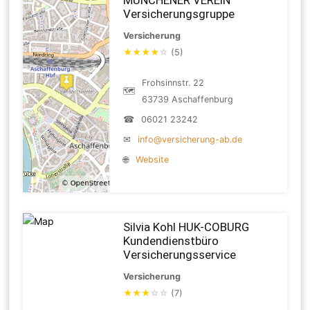
Versicherungsgruppe
Versicherung
★
★
★
★
☆
(5)
Frohsinnstr. 22
🗺
63739 Aschaffenburg
☎
06021 23242
✉
info@versicherung-ab.de
🌐
Website
Silvia Kohl HUK-COBURG
Kundendienstbüro
Versicherungsservice
Versicherung
★
★
★
☆
☆
(7)