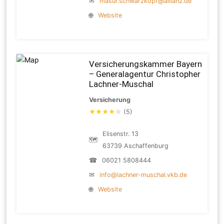
✉
masur.schwarzkopf@allianz.de
🌐
Website
Versicherungskammer Bayern
– Generalagentur Christopher
Lachner-Muschal
Versicherung
★
★
★
★
☆
(5)
Elisenstr. 13
🗺
63739 Aschaffenburg
☎
06021 5808444
✉
info@lachner-muschal.vkb.de
🌐
Website