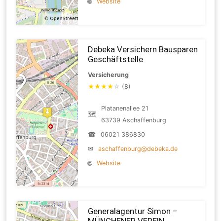
🌐
Website
Debeka Versichern Bausparen
Geschäftstelle
Versicherung
★
★
★
★
☆
(8)
Platanenallee 21
🗺
63739 Aschaffenburg
☎
06021 386830
✉
aschaffenburg@debeka.de
🌐
Website
Generalagentur Simon –
MÜNCHENER VEREIN