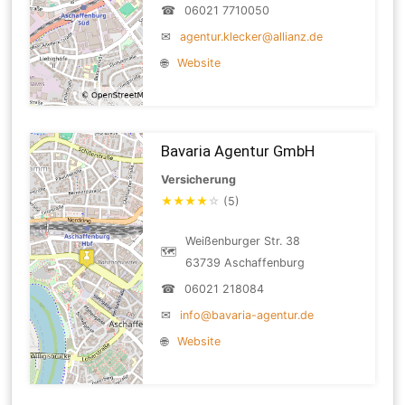
☎
06021 7710050
✉
agentur.klecker@allianz.de
🌐
Website
Bavaria Agentur GmbH
Versicherung
★
★
★
★
☆
(5)
Weißenburger Str. 38
🗺
63739 Aschaffenburg
☎
06021 218084
✉
info@bavaria-agentur.de
🌐
Website